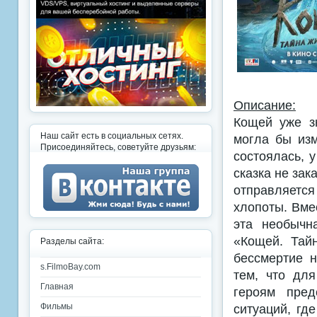
Описание:
Кощей уже з
Наш сайт есть в социальных сетях.
могла бы изм
Присоединяйтесь, советуйте друзьям:
состоялась, 
сказка не зак
отправляется
хлопоты. Вме
эта необычн
«Кощей. Тай
Разделы сайта:
бессмертие н
s.FilmoBay.com
тем, что дл
Главная
героям пред
ситуаций, гд
Фильмы