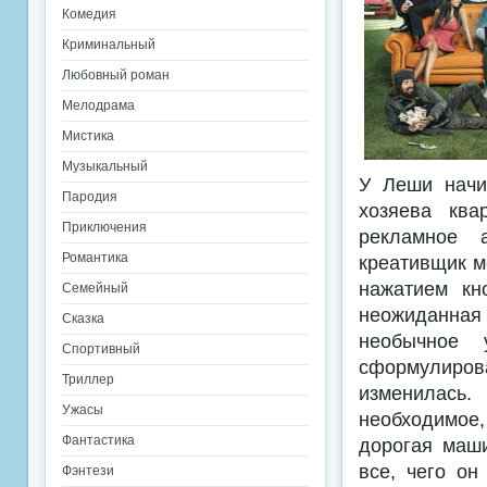
Комедия
Криминальный
Любовный роман
Мелодрама
Мистика
Музыкальный
У Леши начин
Пародия
хозяева ква
Приключения
рекламное а
Романтика
креативщик м
нажатием кн
Семейный
неожиданная 
Сказка
необычное у
Спортивный
сформулиров
Триллер
изменилась.
Ужасы
необходимое
Фантастика
дорогая маши
все, чего он
Фэнтези