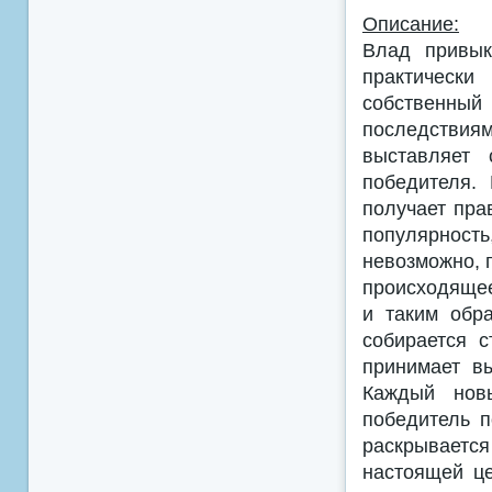
Описание:
Влад привык
практическ
собственн
последствия
выставляет 
победителя.
получает пра
популярность
невозможно, 
происходящее
и таким обр
собирается 
принимает в
Каждый новы
победитель 
раскрываетс
настоящей це