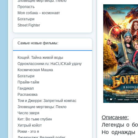
Зловещие мертвецы: Пекло
Пропасть
Моя собака – космонавт
Богатыри
Street Fighter
Самые новые фильмы:
Кощей. Тайна живой воды
Одноклассники.ru: НаCLICKай удачу
Космическая Машка
Богатыри
Прайм-тайм
Гандикап
Распаковка
Том и Джерри: Запретный компас
Зловещие мертвецы: Пекло
Число зверя
Описание:
Кит: Во тьме глубин
Легенды о бо
Хитрый койот
Но однажды 
Рокки - это я
Джуманджи: Великий побег