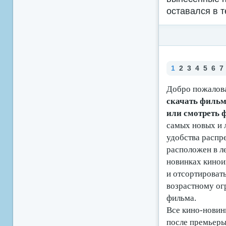
оставался в т
1
2
3
4
5
6
7
Добро пожалова
скачать фильмы
или смотреть
самых новых и 
удобства распр
расположен в ле
новинках кино
и отсортироват
возрастному ог
фильма.
Все кино-новинк
после премьеры 