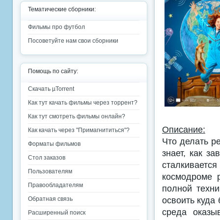
Тематические сборники:
Фильмы про футбол
Посоветуйте нам свои сборники
Помощь по сайту:
Скачать µTorrent
Как тут качать фильмы через торрент?
Как тут смотреть фильмы онлайн?
Описание:
Как качать через "Примагнититься"?
Что делать р
Форматы фильмов
знает, как з
Стол заказов
сталкиваетс
Пользователям
космодроме 
Правообладателям
полной техни
освоить куда
Обратная связь
среда оказы
Расширенный поиск