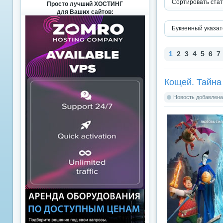
Сортировать стат
Просто лучший ХОСТИНГ
для Ваших сайтов:
Буквенный указат
1
2
3
4
5
6
7
Кощей. Тайна
Новость добавлена: