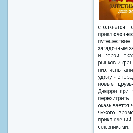
столкнется
приключенче
путешествие
загадочным з
и герои ока
рынков и фан
них испытани
удачу - впере
новые друзь
Джерри при п
перехитрить
оказывается 
чужого врем
приключени
союзниками