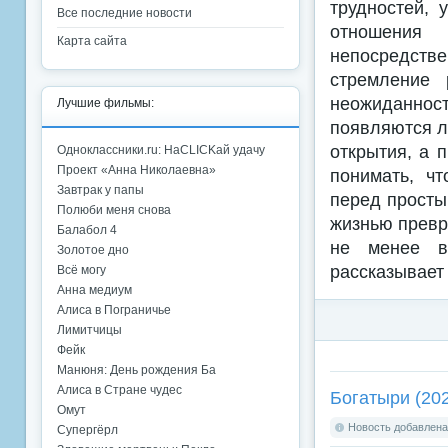
трудностей, 
Все последние новости
отношения
Карта сайта
непосредств
стремление 
неожиданнос
Лучшие фильмы:
появляются л
открытия, а 
Одноклассники.ru: НаCLICKай удачу
Проект «Анна Николаевна»
понимать, ч
Завтрак у папы
перед просты
Полюби меня снова
жизнью превра
Балабол 4
не менее в
Золотое дно
рассказывает 
Всё могу
Анна медиум
Алиса в Пограничье
Лимитчицы
Фейк
Манюня: День рождения Ба
Алиса в Стране чудес
Богатыри (20
Омут
Новость добавлена:
Супергёрл