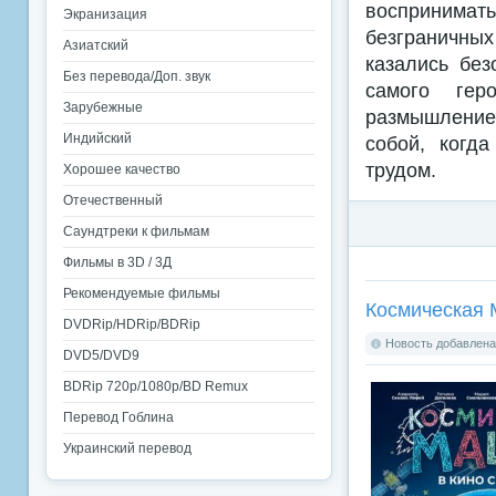
воспринимат
Экранизация
безграничны
Азиатский
казались без
Без перевода/Доп. звук
самого гер
Зарубежные
размышление 
Индийский
собой, когд
трудом.
Хорошее качество
Отечественный
Саундтреки к фильмам
Фильмы в 3D / 3Д
Рекомендуемые фильмы
Космическая 
DVDRip/HDRip/BDRip
Новость добавлена:
DVD5/DVD9
BDRip 720p/1080p/BD Remux
Перевод Гоблина
Украинский перевод