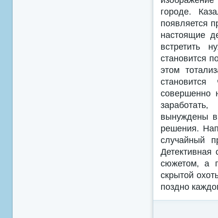
городе. Каз
появляется п
настоящие де
встретить н
становится по
этом тотали
становится
совершенно 
заработать,
вынуждены вы
решения. Нап
случайный п
Детективная 
сюжетом, а 
скрытой охот
поздно каждо