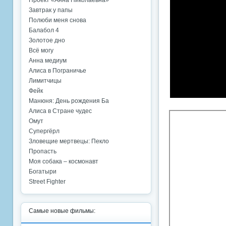
Проект «Анна Николаевна»
Завтрак у папы
Полюби меня снова
Балабол 4
Золотое дно
Всё могу
Анна медиум
Алиса в Пограничье
Лимитчицы
Фейк
Манюня: День рождения Ба
Алиса в Стране чудес
Омут
Супергёрл
Зловещие мертвецы: Пекло
Пропасть
Моя собака – космонавт
Богатыри
Street Fighter
Самые новые фильмы: