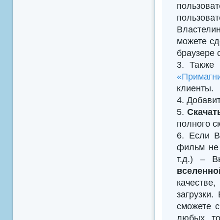
пользова
пользова
Властелин
можете сд
браузере 
3. Также
«Примагни
клиенты.
4. Добавить
5.
Скачат
полного с
6. Если В
фильм не 
т.д.) – 
вселенно
качестве
загрузки.
сможете с
любых то