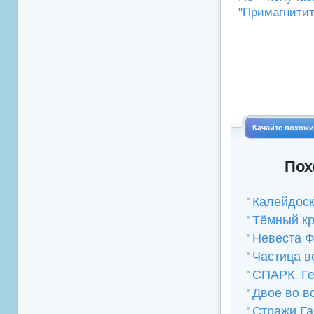
"Примагнитит
Качайте похож
Пох
Калейдоск
Тёмный кр
Невеста 
Частица в
СПАРК. Ге
Двое во в
Стражи Га