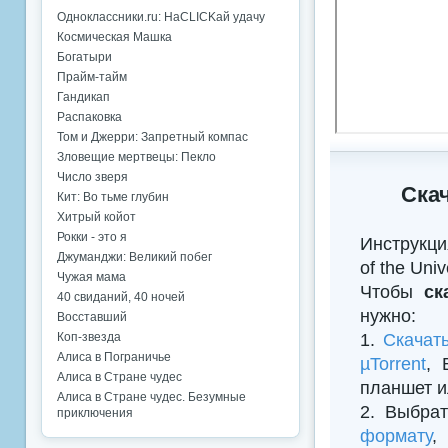
Одноклассники.ru: НаCLICKай удачу
Космическая Машка
Богатыри
Прайм-тайм
Гандикап
Распаковка
Том и Джерри: Запретный компас
Зловещие мертвецы: Пекло
Число зверя
Ска
Кит: Во тьме глубин
Хитрый койот
Рокки - это я
Инструкци
Джуманджи: Великий побег
of the Uni
Чужая мама
Чтобы
ск
40 свиданий, 40 ночей
нужно:
Восставший
1.
Скачат
Коп-звезда
Алиса в Пограничье
µTorrent
, 
Алиса в Стране чудес
планшет и
Алиса в Стране чудес. Безумные
2. Выбрат
приключения
формату
,