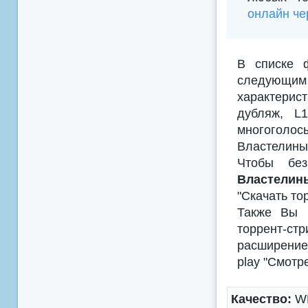
онлайн че
В списке 
следующим
характерис
дубляж, L
многоголосы
Властелины
Чтобы без
Властелины
"Скачать то
Также Вы м
торрент-с
расширением
play "Смотр
Качество:
WE