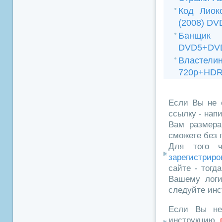
Код Лиок
(2008) DV
Банщик 
DVD5+DVD
Властелины
720p+HDR
Если Вы не 
ссылку - нап
Вам размера
сможете без 
Для того ч
зарегистриро
сайте - тогд
Вашему логи
следуйте инс
Если Вы не
инструкцию