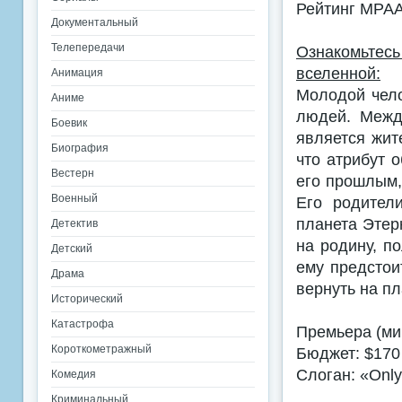
Рейтинг MPA
Документальный
Телепередачи
Ознакомьтес
вселенной:
Анимация
Молодой чело
Аниме
людей. Межд
Боевик
является жит
Биография
что атрибут 
Вестерн
его прошлым, 
Военный
Его родител
планета Этер
Детектив
на родину, п
Детский
ему предстои
Драма
вернуть на пл
Исторический
Катастрофа
Премьера (ми
Короткометражный
Бюджет: $170
Слоган: «Only
Комедия
Криминальный