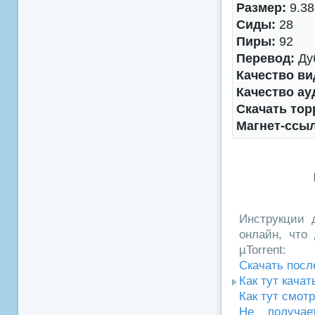
Размер:
9.38
Сиды:
28
Пиры:
92
Перевод:
Дуб
Качество ви
Качество ау
Скачать тор
Магнет-ссы
Инструкции д
онлайн, что 
µTorrent:
Скачать посл
Как тут кача
Как тут смот
Не получае