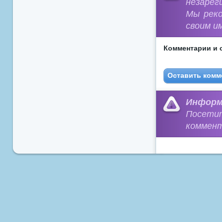
незарег
Мы рек
своим и
Комментарии и 
Оставить комм
Информ
Посети
коммент