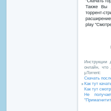
"Скачать то
Также Вы м
торрент-с
расширением
play "Смотр
Инструкции д
онлайн, что 
µTorrent:
Скачать посл
Как тут кача
Как тут смот
Не получае
"Примагнитит