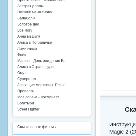
Проект «Анна Николаевна»
Завтрак у папы
Полюби меня снова
Балабол 4
Золотое дно
Всё могу
Анна медиум
Алиса в Пограничье
Лимитчицы
Фейк
Манюня: День рождения Ба
Алиса в Стране чудес
Омут
Супергёрл
Зловещие мертвецы: Пекло
Пропасть
Моя собака – космонавт
Богатыри
Ска
Street Fighter
Инструкци
Самые новые фильмы:
Magic 2 (2