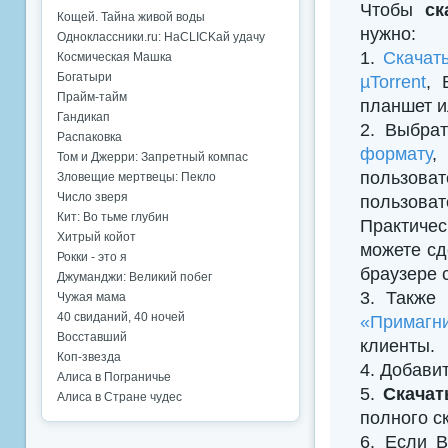
Чтобы
ск
Кощей. Тайна живой воды
нужно:
Одноклассники.ru: НаCLICKай удачу
1.
Скачат
Космическая Машка
Богатыри
µTorrent
, 
Прайм-тайм
планшет и
Гандикап
2. Выбрат
Распаковка
формату
,
Том и Джерри: Запретный компас
пользова
Зловещие мертвецы: Пекло
Число зверя
пользова
Кит: Во тьме глубин
Практичес
Хитрый койот
можете сд
Рокки - это я
браузере 
Джуманджи: Великий побег
3. Также
Чужая мама
40 свиданий, 40 ночей
«Примагни
Восставший
клиенты.
Коп-звезда
4. Добавить
Алиса в Пограничье
5.
Скачат
Алиса в Стране чудес
полного с
6. Если В