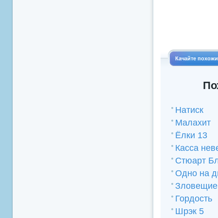
Качайте похож
По
Натиск
Малахит
Ёлки 13
Касса нев
Стюарт Бл
Одно на д
Зловещие
Гордость
Шрэк 5