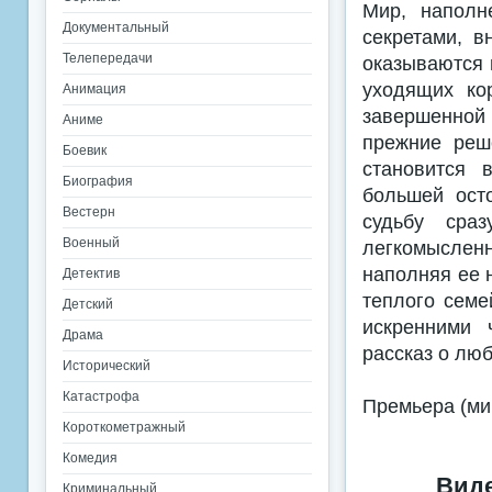
Мир, наполн
Документальный
секретами, в
Телепередачи
оказываются 
уходящих ко
Анимация
завершенной 
Аниме
прежние реш
Боевик
становится 
Биография
большей ост
Вестерн
судьбу сра
Военный
легкомыслен
наполняя ее 
Детектив
теплого семе
Детский
искренними 
Драма
рассказ о лю
Исторический
Катастрофа
Премьера (мир
Короткометражный
Комедия
Виде
Криминальный