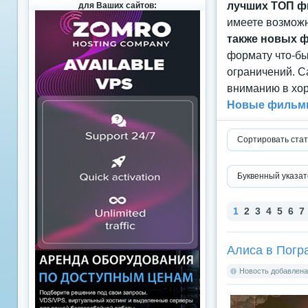
лучших ТОП ф
для Ваших сайтов:
имеете возможн
также новых 
формату что-б
ограничений. С
вниманию в хор
Новые фильмы
Сортировать стат
Буквенный указат
1
2
3
4
5
6
7
Алиса в Погра
Новость добавлена: