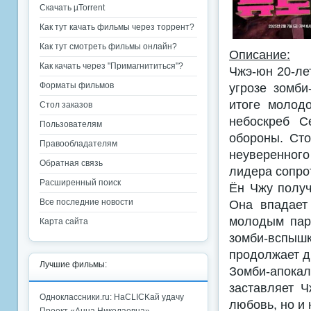
Скачать µTorrent
Как тут качать фильмы через торрент?
Как тут смотреть фильмы онлайн?
Описание:
Как качать через "Примагнититься"?
Чжэ-юн 20-ле
угрозе зомби
Форматы фильмов
итоге молод
Стол заказов
небоскреб С
Пользователям
обороны. Сто
Правообладателям
неуверенног
Обратная связь
лидера сопро
Расширенный поиск
Ён Чжу получ
Она впадает
Все последние новости
молодым парн
Карта сайта
зомби-вспыш
продолжает дв
Лучшие фильмы:
Зомби-апока
заставляет 
Одноклассники.ru: НаCLICKай удачу
любовь, но и 