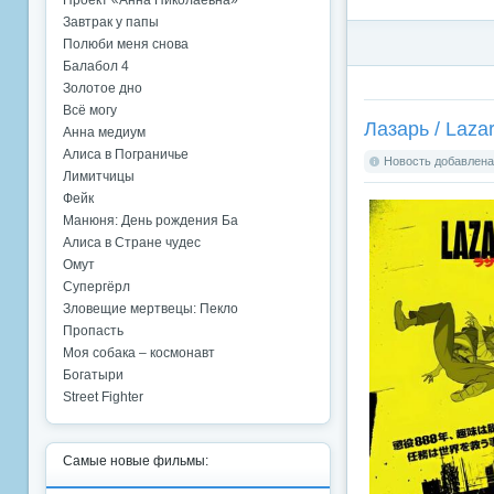
Проект «Анна Николаевна»
Завтрак у папы
Полюби меня снова
Балабол 4
Золотое дно
Всё могу
Лазарь / Laza
Анна медиум
Алиса в Пограничье
Новость добавлена:
Лимитчицы
Фейк
Манюня: День рождения Ба
Алиса в Стране чудес
Омут
Супергёрл
Зловещие мертвецы: Пекло
Пропасть
Моя собака – космонавт
Богатыри
Street Fighter
Самые новые фильмы: