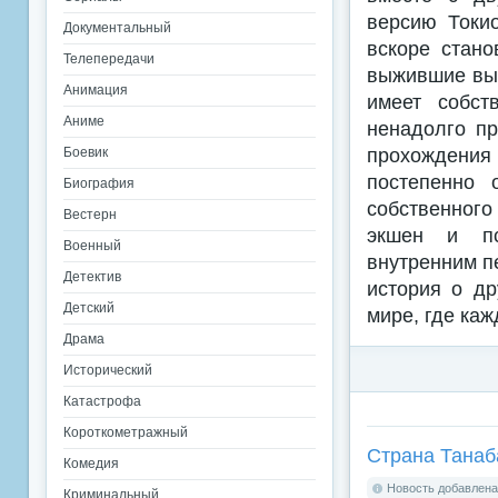
версию Токио
Документальный
вскоре стано
Телепередачи
выжившие вын
Анимация
имеет собст
Аниме
ненадолго пр
прохождения 
Боевик
постепенно 
Биография
собственного
Вестерн
экшен и пс
Военный
внутренним п
Детектив
история о др
Детский
мире, где ка
Драма
Исторический
Катастрофа
Короткометражный
Страна Танаба
Комедия
Новость добавлена:
Криминальный