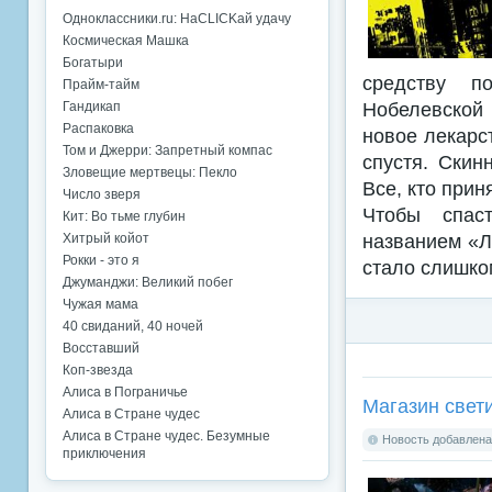
Одноклассники.ru: НаCLICKай удачу
Космическая Машка
Богатыри
средству п
Прайм-тайм
Нобелевской
Гандикап
Распаковка
новое лекарст
Том и Джерри: Запретный компас
спустя. Скин
Зловещие мертвецы: Пекло
Все, кто прин
Число зверя
Чтобы спаст
Кит: Во тьме глубин
названием «Л
Хитрый койот
Рокки - это я
стало слишко
Джуманджи: Великий побег
Чужая мама
40 свиданий, 40 ночей
Восставший
Коп-звезда
Алиса в Пограничье
Магазин свет
Алиса в Стране чудес
Алиса в Стране чудес. Безумные
Новость добавлена:
приключения