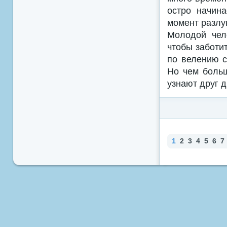
остро начина
момент разлук
Молодой чел
чтобы заботи
по велению с
Но чем больш
узнают друг д
1
2
3
4
5
6
7