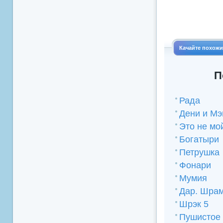
Качайте похож
П
Рада
Дени и Мэн
Это не мо
Богатыри
Петрушка
Фонари
Мумия
Дар. Шра
Шрэк 5
Пушистое