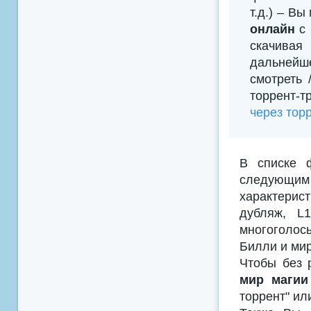
т.д.) – В
онлайн
с 
скачивая
дальнейш
смотреть
торрент-т
через тор
В списке 
следующим
характерис
дубляж, L
многоголосы
Билли и мир
Чтобы без 
мир магии
торрент" ил