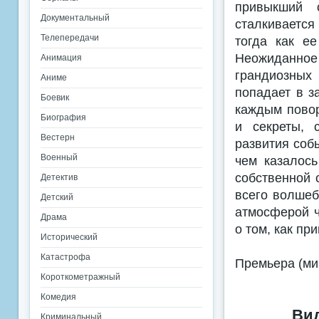
привыкший 
Документальный
сталкивается
Телепередачи
тогда как е
Неожиданное
Анимация
грандиозных
Аниме
попадает в з
Боевик
каждым повор
Биография
и секреты, 
Вестерн
развития собы
Военный
чем казалось
собственной 
Детектив
всего волшеб
Детский
атмосферой 
Драма
о том, как пр
Исторический
Катастрофа
Премьера (ми
Короткометражный
Комедия
Вид
Криминальный