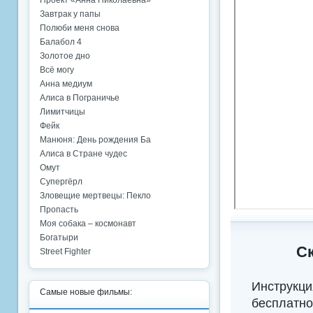
Проект «Анна Николаевна»
Завтрак у папы
Полюби меня снова
Балабол 4
Золотое дно
Всё могу
Анна медиум
Алиса в Пограничье
Лимитчицы
Фейк
Манюня: День рождения Ба
Алиса в Стране чудес
Омут
Супергёрл
Зловещие мертвецы: Пекло
Пропасть
Моя собака – космонавт
Богатыри
Ск
Street Fighter
Инструкци
Самые новые фильмы:
бесплатно