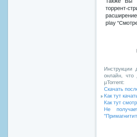
Также Вы м
торрент-с
расширением
play "Смотр
Инструкции д
онлайн, что 
µTorrent:
Скачать посл
Как тут кача
Как тут смот
Не получае
"Примагнитит