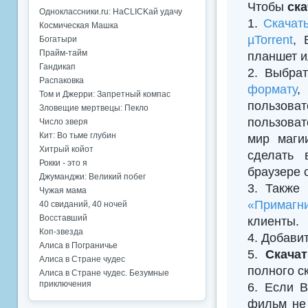
Чтобы
ска
Одноклассники.ru: НаCLICKай удачу
1.
Скачат
Космическая Машка
µTorrent
, 
Богатыри
Прайм-тайм
планшет и
Гандикап
2. Выбрат
Распаковка
формату
,
Том и Джерри: Запретный компас
пользова
Зловещие мертвецы: Пекло
пользоват
Число зверя
Кит: Во тьме глубин
мир маги
Хитрый койот
сделать 
Рокки - это я
браузере 
Джуманджи: Великий побег
3. Также
Чужая мама
«Примагни
40 свиданий, 40 ночей
Восставший
клиенты.
Коп-звезда
4. Добавить
Алиса в Пограничье
5.
Скача
Алиса в Стране чудес
полного с
Алиса в Стране чудес. Безумные
приключения
6. Если В
фильм не 