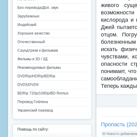
живого суще
Без перевода/Доп. звук
возможности
Зарубежные
кислорода и 
Индийский
Джей пытаетс
Хорошее качество
отцом. Погр
болезненным
Отечественный
искать физи
Саундтреки к фильмам
чувствами, к
Фильмы в 3D / 3Д
опасности ст
Рекомендуемые фильмы
понимает, что
DVDRip/HDRip/BDRip
самообладани
DVD5/DVD9
Теперь кажды
BDRip 720p/1080p/BD Remux
Перевод Гоблина
Украинский перевод
Пропасть (202
Помощь по сайту:
Новость добавлена: