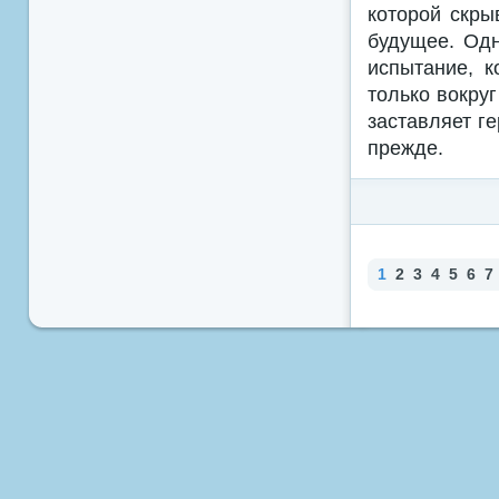
которой скры
будущее. Одн
испытание, к
только вокруг
заставляет г
прежде.
1
2
3
4
5
6
7