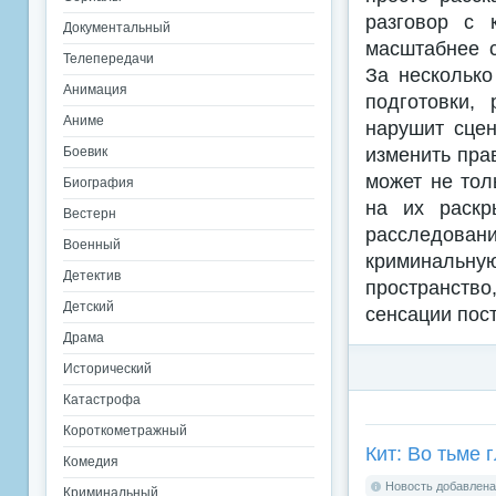
разговор с 
Документальный
масштабнее с
Телепередачи
За несколько
Анимация
подготовки,
Аниме
нарушит сцен
изменить пра
Боевик
может не тол
Биография
на их раскр
Вестерн
расследован
Военный
криминальную
Детектив
пространство
Детский
сенсации пос
Драма
Исторический
Катастрофа
Короткометражный
Кит: Во тьме г
Комедия
Новость добавлена:
Криминальный