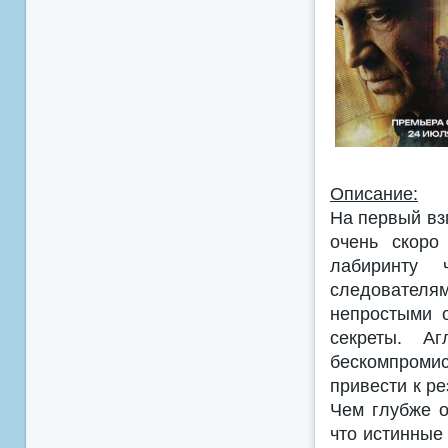
Описание:
На первый вз
очень скоро
лабиринту 
следователя
непростыми 
секреты. А
бескомпроми
привести к ре
Чем глубже о
что истинные