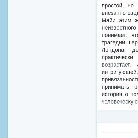
простой, но
внезапно све
Майи этим ж
неизвестног
понимает, ч
трагедии. Ге
Лондона, гд
практически
возрастает,
интригующей
привязаннос
принимать р
история о то
человеческую