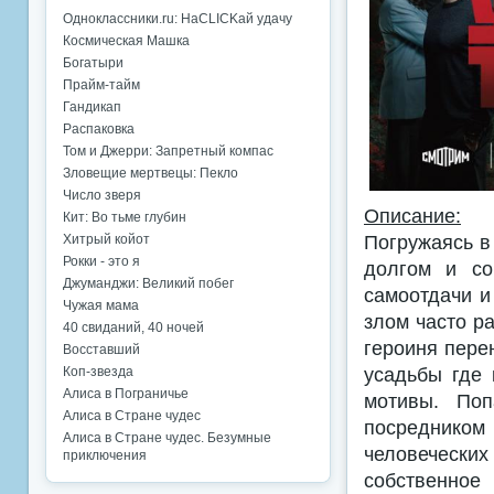
Одноклассники.ru: НаCLICKай удачу
Космическая Машка
Богатыри
Прайм-тайм
Гандикап
Распаковка
Том и Джерри: Запретный компас
Зловещие мертвецы: Пекло
Число зверя
Описание:
Кит: Во тьме глубин
Погружаясь в
Хитрый койот
Рокки - это я
долгом и со
Джуманджи: Великий побег
самоотдачи и
Чужая мама
злом часто р
40 свиданий, 40 ночей
героиня пере
Восставший
усадьбы где 
Коп-звезда
Алиса в Пограничье
мотивы. Поп
Алиса в Стране чудес
посредником
Алиса в Стране чудес. Безумные
человечески
приключения
собственное