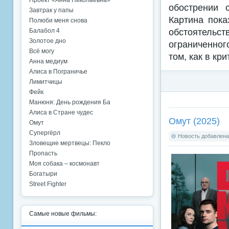
Проект «Анна Николаевна»
обострении 
Завтрак у папы
Картина пока
Полюби меня снова
обстоятельст
Балабол 4
Золотое дно
ограниченног
Всё могу
том, как в кр
Анна медиум
Алиса в Пограничье
Лимитчицы
Фейк
Манюня: День рождения Ба
Алиса в Стране чудес
Омут (2025)
Омут
Супергёрл
Новость добавлена:
Зловещие мертвецы: Пекло
Пропасть
Моя собака – космонавт
Богатыри
Street Fighter
Самые новые фильмы: