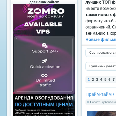
лучших ТОП ф
для Ваших сайтов:
имеете возможн
также новых 
формату что-б
ограничений. С
вниманию в хор
Новые фильмы
Сортировать стат
Буквенный указат
1
2
3
4
5
6
7
Прайм-тайм / 
Новость добавлена: