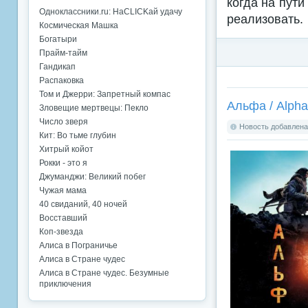
когда на пути
Одноклассники.ru: НаCLICKай удачу
реализовать.
Космическая Машка
Богатыри
Прайм-тайм
Гандикап
Распаковка
Том и Джерри: Запретный компас
Альфа / Alpha
Зловещие мертвецы: Пекло
Число зверя
Новость добавлена:
Кит: Во тьме глубин
Хитрый койот
Рокки - это я
Джуманджи: Великий побег
Чужая мама
40 свиданий, 40 ночей
Восставший
Коп-звезда
Алиса в Пограничье
Алиса в Стране чудес
Алиса в Стране чудес. Безумные
приключения