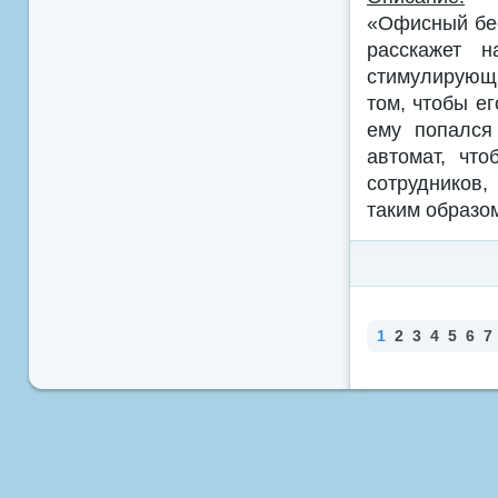
«Офисный бес
расскажет н
стимулирующи
том, чтобы е
ему попался
автомат, чт
сотрудников,
таким образо
1
2
3
4
5
6
7