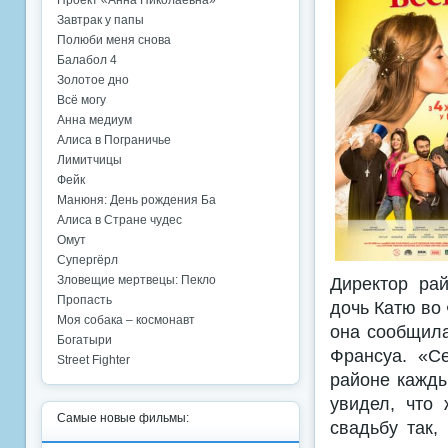
Проект «Анна Николаевна»
Завтрак у папы
Полюби меня снова
Балабол 4
Золотое дно
Всё могу
Анна медиум
Алиса в Пограничье
Лимитчицы
Фейк
Манюня: День рождения Ба
Алиса в Стране чудес
Омут
Супергёрл
Зловещие мертвецы: Пекло
Директор ра
Пропасть
дочь Катю во 
Моя собака – космонавт
она сообщила
Богатыри
Франсуа. «С
Street Fighter
районе кажды
увидел, что
Самые новые фильмы:
свадьбу так,