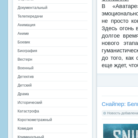
В «Аватаре
Документальный
эмоционально
Телепередачи
не просто к
Анимация
Здесь огонь 
Аниме
долгое врем
нового этап
Боевик
гуманистичес
Биография
до того, как
Вестерн
еще ждет, что
Военный
Детектив
Детский
Драма
Исторический
Снайпер: Бел
Катастрофа
Новость добавлена:
Короткометражный
Комедия
Криминальный