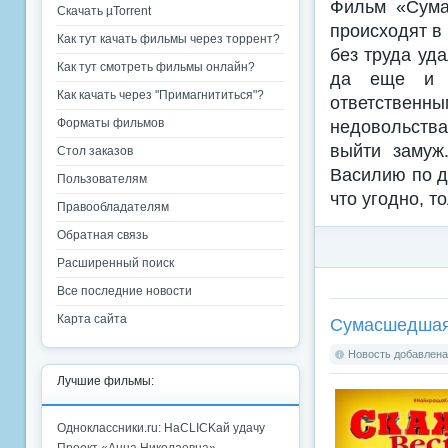
Фильм «Сума
Скачать µTorrent
происходят в 
Как тут качать фильмы через торрент?
без труда уда
Как тут смотреть фильмы онлайн?
да еще и ч
Как качать через "Примагнититься"?
ответствен
недовольства
Форматы фильмов
выйти замуж
Стол заказов
Василию по д
Пользователям
что угодно, 
Правообладателям
Обратная связь
Расширенный поиск
Все последние новости
Карта сайта
Сумасшедшая 
Новость добавлена:
Лучшие фильмы:
Одноклассники.ru: НаCLICKай удачу