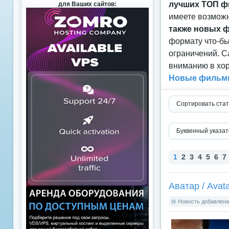
лучших ТОП ф
для Ваших сайтов:
имеете возможн
также новых 
формату что-б
ограничений. С
вниманию в хор
Новые фильмы
Сортировать стат
Буквенный указат
1
2
3
4
5
6
7
Аватар / Avata
Новость добавлена: