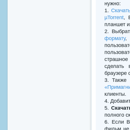
нужно:
1.
Скачат
µTorrent
, 
планшет и
2. Выбрат
формату
,
пользова
пользоват
страшное 
сделать 
браузере 
3. Также
«Примагни
клиенты.
4. Добавить
5.
Скачат
полного с
6. Если В
фильм не 