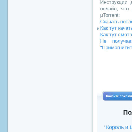
Инструкции д
онлайн, что 
µTorrent:
Скачать посл
Как тут кача
Как тут смот
Не получае
"Примагнитит
Качайте похож
По
Король и 