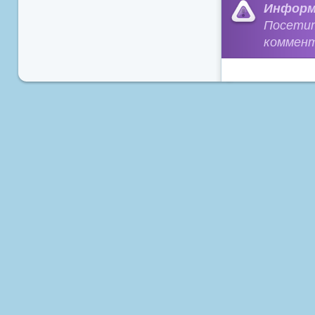
Информ
Посети
коммент