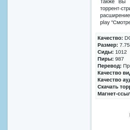
Также Вы м
торрент-с
расширением
play "Смотр
Качество:
DC
Размер:
7.75
Сиды:
1012
Пиры:
987
Перевод:
Про
Качество ви
Качество ау
Скачать тор
Магнет-ссы