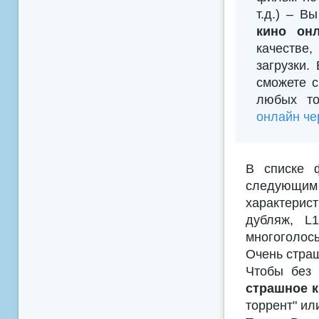
т.д.) – В
кино он
качестве
загрузки.
сможете с
любых то
онлайн че
В списке 
следующим
характерис
дубляж, L
многоголосы
Очень страш
Чтобы без 
страшное к
торрент" ил