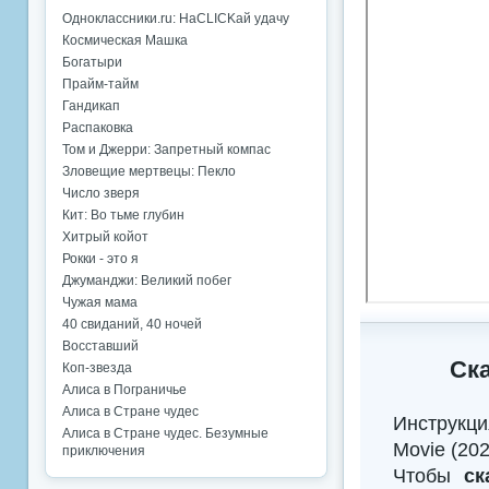
Одноклассники.ru: НаCLICKай удачу
Космическая Машка
Богатыри
Прайм-тайм
Гандикап
Распаковка
Том и Джерри: Запретный компас
Зловещие мертвецы: Пекло
Число зверя
Кит: Во тьме глубин
Хитрый койот
Рокки - это я
Джуманджи: Великий побег
Чужая мама
40 свиданий, 40 ночей
Восставший
Ска
Коп-звезда
Алиса в Пограничье
Алиса в Стране чудес
Инструкци
Алиса в Стране чудес. Безумные
Movie (20
приключения
Чтобы
ск