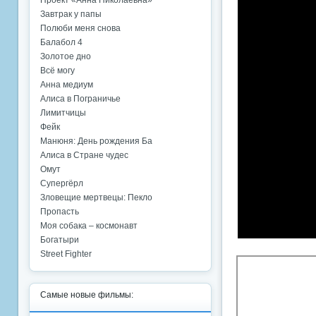
Проект «Анна Николаевна»
Завтрак у папы
Полюби меня снова
Балабол 4
Золотое дно
Всё могу
Анна медиум
Алиса в Пограничье
Лимитчицы
Фейк
Манюня: День рождения Ба
Алиса в Стране чудес
Омут
Супергёрл
Зловещие мертвецы: Пекло
Пропасть
Моя собака – космонавт
Богатыри
Street Fighter
Самые новые фильмы: