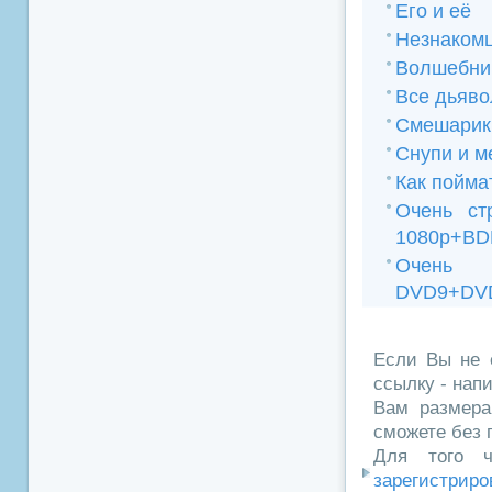
Его и её
Незнакомц
Волшебник
Все дьяво
Смешарик
Снупи и м
Как пойма
Очень ст
1080p+BD
Очень 
DVD9+DVD
Если Вы не 
ссылку - нап
Вам размера
сможете без 
Для того ч
зарегистриро