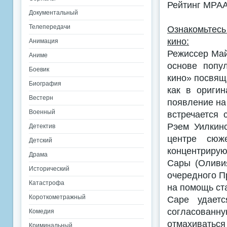
Рейтинг MPA
Документальный
Телепередачи
Ознакомьтес
кино:
Анимация
Режиссер Май
Аниме
основе попу
Боевик
кино» посвящ
Биография
как в оригин
Вестерн
появление на
Военный
встречается
Рэем Уилкин
Детектив
центре сюж
Детский
концентрирую
Драма
Сары (Оливия
Исторический
очередного П
Катастрофа
на помощь ст
Короткометражный
Саре удаетс
согласованн
Комедия
отмахиваться 
Криминальный