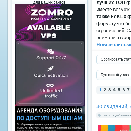
лучших ТОП ф
для Ваших сайтов:
имеете возможн
также новых 
формату что-б
ограничений. С
вниманию в хор
Новые фильмы
Сортировать стат
Буквенный указат
1
2
3
4
5
6
7
40 свиданий, 
Новость добавлена: