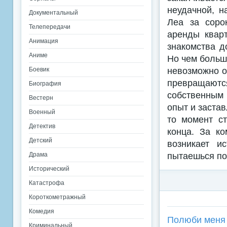
неудачной, 
Документальный
Леа за соро
Телепередачи
аренды кварт
Анимация
знакомства д
Аниме
Но чем больш
невозможно о
Боевик
превращаются
Биография
собственным
Вестерн
опыт и застав
Военный
то момент ст
Детектив
конца. За к
Детский
возникает и
пытаешься по
Драма
Исторический
Катастрофа
Короткометражный
Комедия
Полюби меня 
Криминальный