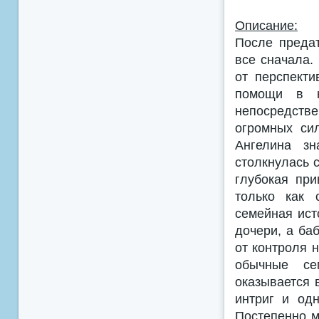
Описание:
После предат
все сначала.
от перспект
помощи в н
непосредств
огромных си
Ангелина зн
столкнулась 
глубокая при
только как 
семейная ист
дочери, а ба
от контроля 
обычные се
оказывается 
интриг и од
Постепенно м