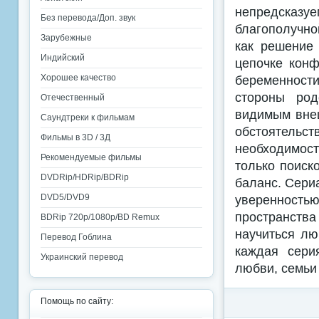
непредсказу
Без перевода/Доп. звук
благополучно
Зарубежные
как решение 
Индийский
цепочке конф
Хорошее качество
беременност
стороны род
Отечественный
видимым внеш
Саундтреки к фильмам
обстоятельст
Фильмы в 3D / 3Д
необходимост
Рекомендуемые фильмы
только поиск
DVDRip/HDRip/BDRip
баланс. Сериа
DVD5/DVD9
уверенность
пространства
BDRip 720p/1080p/BD Remux
научиться лю
Перевод Гоблина
каждая сери
Украинский перевод
любви, семьи
Помощь по сайту: