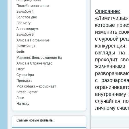
Завтрак у папы
Полюби меня снова
Описание:
Балабол 4
«Лимитчицы» 
Золотое дно
Всё могу
которые прие
Анна медиум
изменить сво
Балабол 9
с суровой ре
Алиса в Пограничье
конкуренция,
Лимитчицы
взгляды на 
Фейк
Манюня: День рождения Ба
проходит св
Алиса в Стране чудес
жизненным
Омут
разворачиваю
Супергёрл
с разочаров
Пропасть
ограничивает
Моя собака – космонавт
Street Fighter
внутреннему 
Лаки
случайная по
На льду
личному счас
Самые новые фильмы: