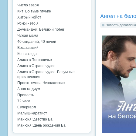
Число зверя
Кит: Во тьме глубин
Ангел на бело
Хитрый койот
Рокки - это я
Новость добавлена:
Джуманджи: Великий побег
Чужая мама
40 свиданий, 40 ночей
Восставший
Коп-звезда
Алиса в Пограничье
Алиса в Стране чудес
Алиса в Стране чудес. Безумные
приключения
Проект «Анна Николаевна»
Анна медиум
Пропасть
72 часа
Супергёрл
Малыш-каратист
Манюня: детство Ба
Манюня: День рождения Ба