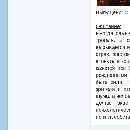
Выпущено:
С
Описание:
Иногда самы
трогать. В 
вырывается н
страх, жесто
втянуты в ко
кажется все 
рожденными т
быть сила, 
зрителя в ат
шума, а чело
делают акце
психологичес
но и за собст