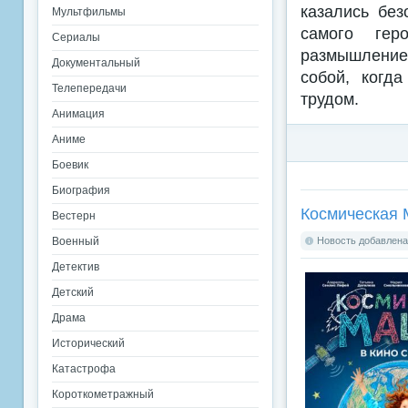
казались без
Мультфильмы
самого гер
Сериалы
размышление 
Документальный
собой, когд
Телепередачи
трудом.
Анимация
Аниме
Боевик
Биография
Космическая 
Вестерн
Военный
Новость добавлена:
Детектив
Детский
Драма
Исторический
Катастрофа
Короткометражный