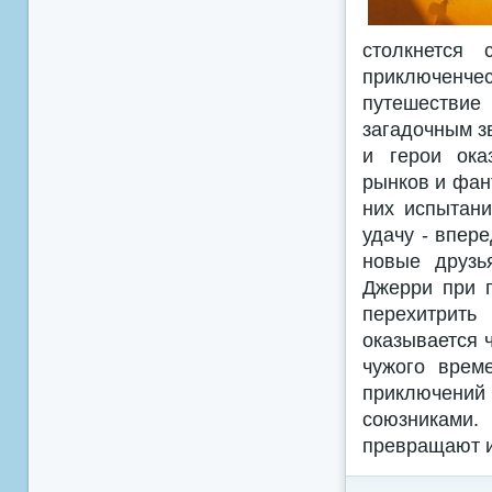
столкнется
приключенче
путешествие
загадочным з
и герои ока
рынков и фан
них испытани
удачу - впере
новые друзь
Джерри при п
перехитрить
оказывается 
чужого врем
приключени
союзниками
превращают и