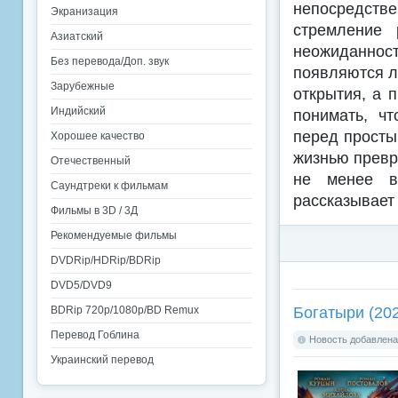
непосредств
Экранизация
стремление 
Азиатский
неожиданнос
Без перевода/Доп. звук
появляются л
Зарубежные
открытия, а 
Индийский
понимать, ч
перед просты
Хорошее качество
жизнью превра
Отечественный
не менее в
Саундтреки к фильмам
рассказывает 
Фильмы в 3D / 3Д
Рекомендуемые фильмы
DVDRip/HDRip/BDRip
DVD5/DVD9
Богатыри (20
BDRip 720p/1080p/BD Remux
Перевод Гоблина
Новость добавлена:
Украинский перевод