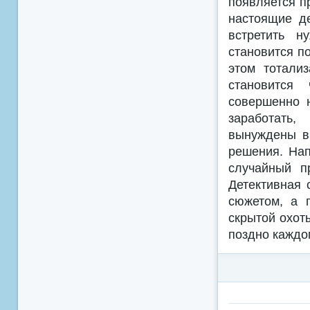
появляется п
настоящие де
встретить н
становится по
этом тотали
становится
совершенно 
заработать,
вынуждены вы
решения. Нап
случайный п
Детективная 
сюжетом, а 
скрытой охот
поздно каждо