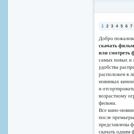
1
2
3
4
5
6
7
Добро пожалова
скачать фильмы
или смотреть
самых новых и 
удобства распр
расположен в ле
новинках кино
и отсортироват
возрастному ог
фильма.
Все кино-новинк
после премьеры 
представлены ф
скачать одним 