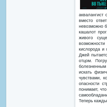
аквалангист 
вместо отве
невозможно б
кашалот прог
живого суще
возможности
кислорода и 
Джей пытаетс
отцом. Погр
болезненным
искать физи
чувствами, к
опасности ст
понимает, что
самообладани
Теперь кажды