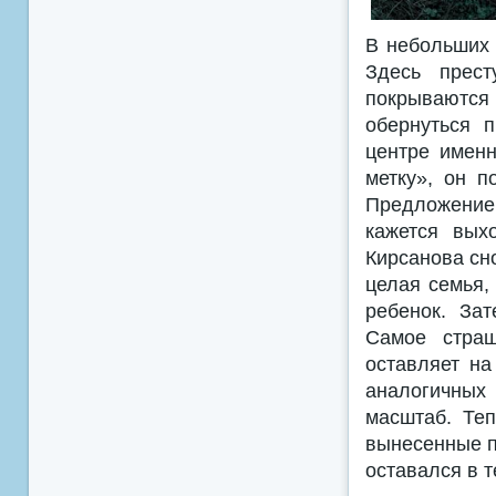
В небольших 
Здесь прест
покрываются
обернуться 
центре именн
метку», он 
Предложение
кажется вых
Кирсанова сн
целая семья,
ребенок. За
Самое страш
оставляет на
аналогичных 
масштаб. Теп
вынесенные п
оставался в т