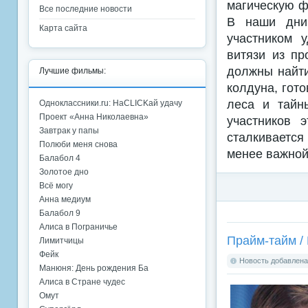
магическую ф
Все последние новости
В наши дни
Карта сайта
участником 
витязи из п
должны найти
Лучшие фильмы:
колдуна, гот
леса и тайн
Одноклассники.ru: НаCLICKай удачу
Проект «Анна Николаевна»
участников 
Завтрак у папы
сталкивается
Полюби меня снова
менее важной,
Балабол 4
Золотое дно
Всё могу
Анна медиум
Балабол 9
Алиса в Пограничье
Прайм-тайм / 
Лимитчицы
Фейк
Новость добавлена:
Манюня: День рождения Ба
Алиса в Стране чудес
Омут