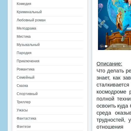
Комедия
Криминальный
Любовный роман
Мелодрама
Мистика
Музыкальный
Пародия
Приключения
Описание:
Романтика
Что делать р
знает, как з
Семейный
сталкиваетс
Сказка
космодроме 
Спортивный
полной техни
Триллер
освоить куда
Ужасы
среда оказы
Фантастика
трудностей, 
отношения
Фэнтези