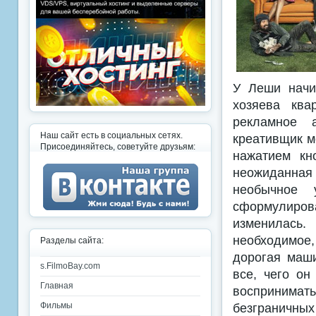
У Леши начин
хозяева ква
рекламное а
Наш сайт есть в социальных сетях.
креативщик м
Присоединяйтесь, советуйте друзьям:
нажатием кн
неожиданная 
необычное у
сформулиров
изменилась.
необходимое
Разделы сайта:
дорогая маши
s.FilmoBay.com
все, чего он
Главная
воспринимат
безграничны
Фильмы