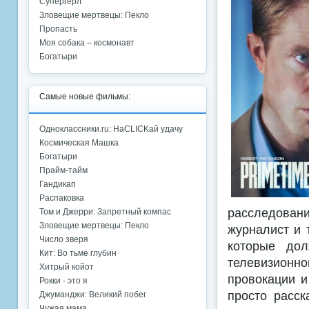
Супергёрл
Зловещие мертвецы: Пекло
Пропасть
Моя собака – космонавт
Богатыри
Самые новые фильмы:
Одноклассники.ru: НаCLICKай удачу
Космическая Машка
Богатыри
Прайм-тайм
Гандикап
Распаковка
расследовани
Том и Джерри: Запретный компас
Зловещие мертвецы: Пекло
журналист и 
Число зверя
которые дол
Кит: Во тьме глубин
телевизион
Хитрый койот
провокации и
Рокки - это я
просто расск
Джуманджи: Великий побег
Чужая мама