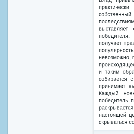
практическ
собственн
последствия
выставляет 
победителя.
получает пра
популярность
невозможно, 
происходящее
и таким обр
собирается 
принимает в
Каждый новы
победитель 
раскрываетс
настоящей це
скрываться с