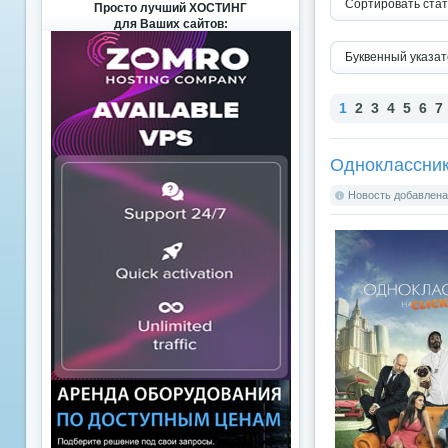
Сортировать стат
Просто лучший ХОСТИНГ
для Ваших сайтов:
Буквенный указат
1
2
3
4
5
6
7
Одноклассник
Новость добавлена: