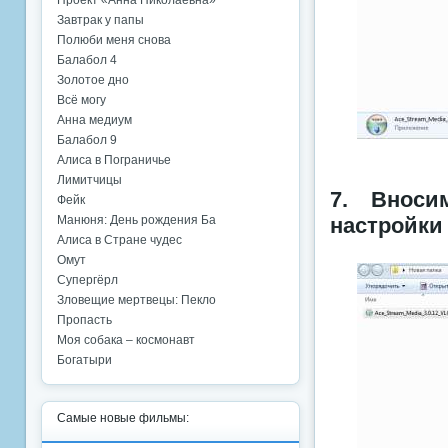
Проект «Анна Николаевна»
Завтрак у папы
Полюби меня снова
Балабол 4
Золотое дно
Всё могу
Анна медиум
Балабол 9
Алиса в Пограничье
Лимитчицы
7. Вноси
Фейк
Манюня: День рождения Ба
настройки
Алиса в Стране чудес
Омут
Супергёрл
Зловещие мертвецы: Пекло
Пропасть
Моя собака – космонавт
Богатыри
Самые новые фильмы: