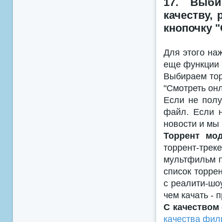
17. Выби
качеству,
кнопочку 
Для этого наж
еще функции
Выбираем тор
"Смотреть онл
Если не полу
файл. Если н
новости и мы
Торрент мо
торрент-тре
мультфильм п
список торре
с реалити-шоу
чем качать - 
С качеством
качества фил