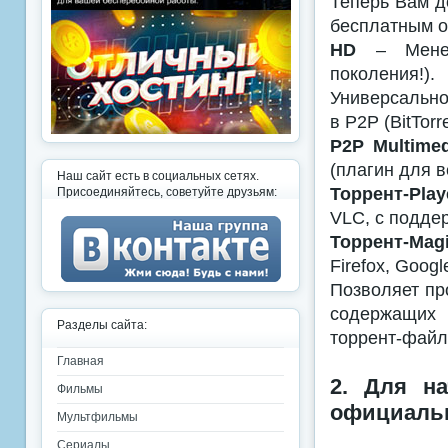
Теперь Вам д
бесплатным о
HD
– Менедж
поколения!).
Универсальн
в P2P (BitTorr
P2P Multimed
(плагин для в
Наш сайт есть в социальных сетях.
Торрент-Play
Присоединяйтесь, советуйте друзьям:
VLC, с поддер
Торрент-Magi
Firefox, Goog
Позволяет пр
содержащих 
Разделы сайта:
торрент-файло
Главная
2. Для на
Фильмы
официальн
Мультфильмы
Сериалы