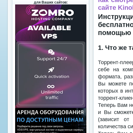
для Ваших сайтов:
сайте Kin
Инструкци
бесплатн
помощью 
1. Что же 
Торрент-плее
себе на ком
формата, раз
Вы можете по
которых в ин
торрент-клиен
Теперь Вам н
и Вы сможет
(зависит от
количества с