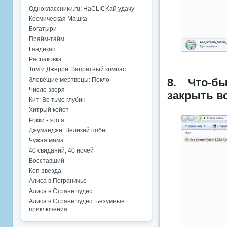
Одноклассники.ru: НаCLICKай удачу
Космическая Машка
Богатыри
Прайм-тайм
Гандикап
Распаковка
Том и Джерри: Запретный компас
Зловещие мертвецы: Пекло
8. Что-б
Число зверя
закрыть в
Кит: Во тьме глубин
Хитрый койот
Рокки - это я
Джуманджи: Великий побег
Чужая мама
40 свиданий, 40 ночей
Восставший
Коп-звезда
Алиса в Пограничье
Алиса в Стране чудес
Алиса в Стране чудес. Безумные
приключения