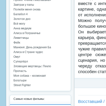
Проект «Анна Николаевна»
вместе с инт
Завтрак у папы
картине, одн
Полюби меня снова
от исполнени
Балабол 4
Золотое дно
Можно получ
Всё могу
большое кино 
Анна медиум
Он выбирает
Алиса в Пограничье
карьера, фин
Лимитчицы
превращается
Фейк
Манюня: День рождения Ба
чужие правил
Алиса в Стране чудес
центре сюже
Омут
сценария, но
Супергёрл
череду отка
Зловещие мертвецы: Пекло
способен ста
Пропасть
Моя собака – космонавт
Богатыри
Street Fighter
Самые новые фильмы:
Восставший / 