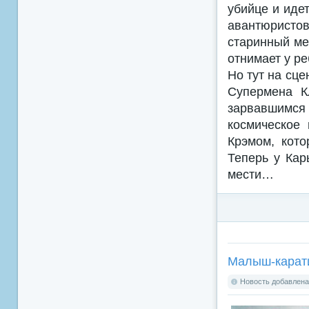
убийце и иде
авантюристо
старинный ме
отнимает у ре
Но тут на сц
Супермена К
зарвавшимся
космическое
Крэмом, кото
Теперь у Кар
мести…
Малыш-карати
Новость добавлена: