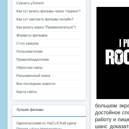
Скачать µTorrent
Как тут качать фильмы через торрент?
Как тут смотреть фильмы онлайн?
Как качать через "Примагнититься"?
Форматы фильмов
Стол заказов
Пользователям
Правообладателям
Обратная связь
Расширенный поиск
Все последние новости
Карта сайта
большом экра
Лучшие фильмы:
достойное сп
работу и пиш
Одноклассники.ru: НаCLICKай удачу
шанс доказат