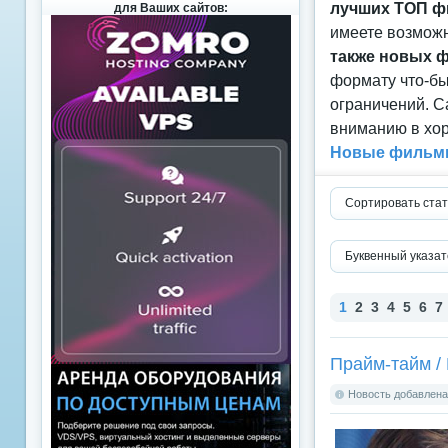
лучших ТОП ф
для Ваших сайтов:
имеете возможн
также новых 
формату что-б
ограничений. С
вниманию в хор
Новые фильмы
Сортировать стат
Буквенный указат
1
2
3
4
5
6
7
Прайм-тайм / 
Новость добавлена: