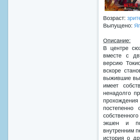
Возраст:
зрит
Выпущено:
Я
Описание:
В центре сю
вместе с дв
версию Токио
вскоре стано
выжившие вын
имеет собст
ненадолго пр
прохождения 
постепенно 
собственного
экшен и пс
внутренним п
история о др