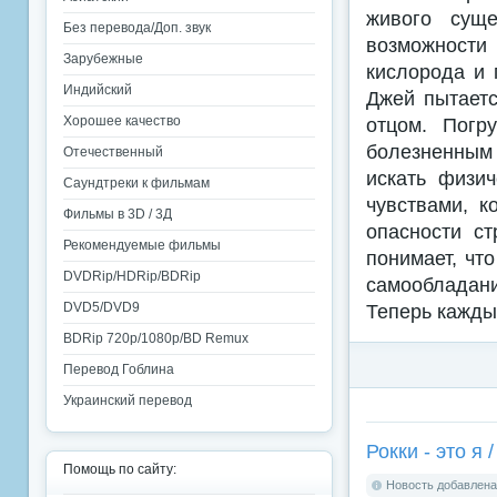
живого суще
Без перевода/Доп. звук
возможности
Зарубежные
кислорода и 
Индийский
Джей пытаетс
Хорошее качество
отцом. Погр
болезненным
Отечественный
искать физи
Саундтреки к фильмам
чувствами, к
Фильмы в 3D / 3Д
опасности ст
Рекомендуемые фильмы
понимает, что
DVDRip/HDRip/BDRip
самообладани
DVD5/DVD9
Теперь кажды
BDRip 720p/1080p/BD Remux
Перевод Гоблина
Украинский перевод
Рокки - это я 
Помощь по сайту:
Новость добавлена: