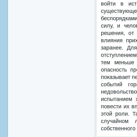
войти в ист
существующ
беспорядками
силу, и чел
решения, от 
влияния прих
заранее. Дл
отступлением
тем меньше 
опасность п
показывает п
событий гор
недовольств
испытанием 
повести их в
этой роли. Т
случайном л
собственного