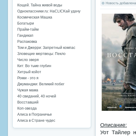
Новость добавлена:
Кощей. Тайна живой воды
Одноклассники.ru: НаCLICKай удачу
Космическая Машка
Богатыри
Прайм-тайм
Гандикап
Распаковка
Том и Джерри: Запретный компас
Зловещие мертвецы: Пекло
Число зверя
Кит: Во тьме глубин
Хитрый койот
Рокки - это я
Джуманджи: Великий побег
Чужая мама
40 свиданий, 40 ночей
Восставший
Коп-звезда
Алиса в Пограничье
Алиса в Стране чудес
Описание:
Уот Тайлер 