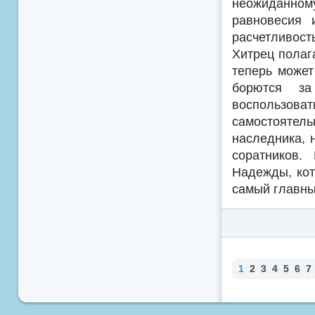
неожиданном
равновесия 
расчетливост
Хитрец полаг
теперь может
борются за
воспользова
самостоятел
наследника, 
соратников.
Надежды, кот
самый главны
1
2
3
4
5
6
7