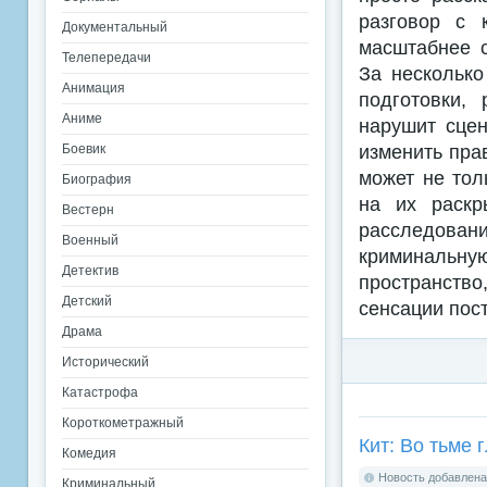
разговор с 
Документальный
масштабнее с
Телепередачи
За несколько
Анимация
подготовки,
Аниме
нарушит сцен
изменить пра
Боевик
может не тол
Биография
на их раскр
Вестерн
расследован
Военный
криминальную
Детектив
пространство
Детский
сенсации пос
Драма
Исторический
Катастрофа
Короткометражный
Кит: Во тьме г
Комедия
Новость добавлена:
Криминальный