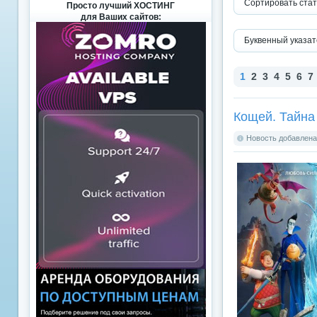
Сортировать стат
Просто лучший ХОСТИНГ
для Ваших сайтов:
Буквенный указат
1
2
3
4
5
6
7
Кощей. Тайна
Новость добавлена: