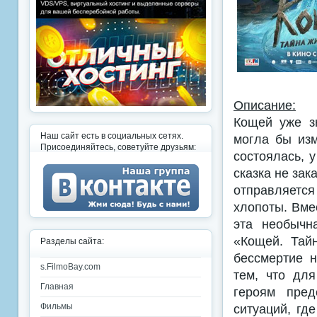
Описание:
Кощей уже з
Наш сайт есть в социальных сетях.
могла бы изм
Присоединяйтесь, советуйте друзьям:
состоялась, 
сказка не зак
отправляется
хлопоты. Вме
эта необычн
«Кощей. Тай
Разделы сайта:
бессмертие н
s.FilmoBay.com
тем, что дл
Главная
героям пред
ситуаций, гд
Фильмы