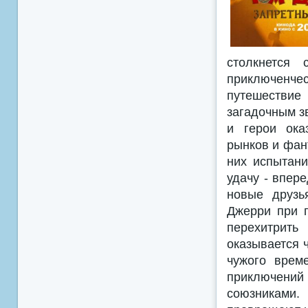
столкнется
приключенче
путешествие
загадочным з
и герои ока
рынков и фан
них испытани
удачу - впере
новые друзь
Джерри при п
перехитрить
оказывается 
чужого врем
приключени
союзниками