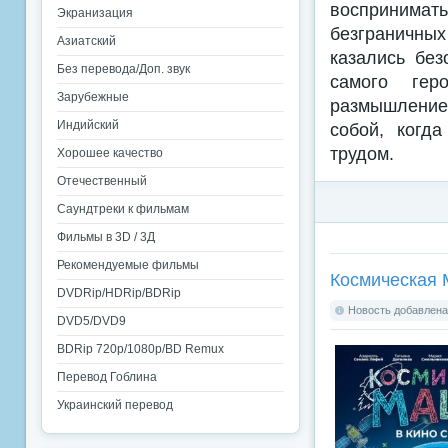
воспринимат
Экранизация
безграничны
Азиатский
казались без
Без перевода/Доп. звук
самого гер
Зарубежные
размышление 
Индийский
собой, когд
трудом.
Хорошее качество
Отечественный
Саундтреки к фильмам
Фильмы в 3D / 3Д
Рекомендуемые фильмы
Космическая 
DVDRip/HDRip/BDRip
Новость добавлена:
DVD5/DVD9
BDRip 720p/1080p/BD Remux
Перевод Гоблина
Украинский перевод