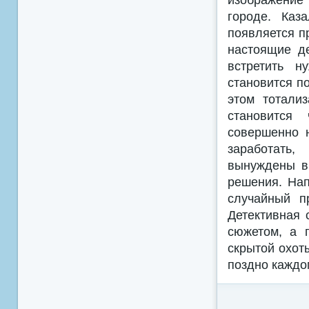
городе. Каз
появляется п
настоящие де
встретить н
становится по
этом тотали
становится
совершенно 
заработать,
вынуждены вы
решения. Нап
случайный п
Детективная 
сюжетом, а 
скрытой охот
поздно каждо