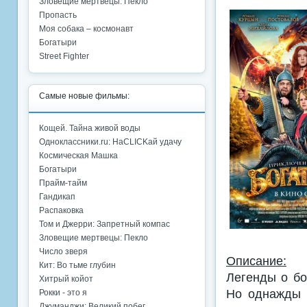
Зловещие мертвецы: Пекло
Пропасть
Моя собака – космонавт
Богатыри
Street Fighter
Самые новые фильмы:
Кощей. Тайна живой воды
Одноклассники.ru: НаCLICKай удачу
Космическая Машка
Богатыри
Прайм-тайм
Гандикап
Распаковка
Том и Джерри: Запретный компас
Зловещие мертвецы: Пекло
Число зверя
Описание:
Кит: Во тьме глубин
Легенды о бо
Хитрый койот
Но однажды 
Рокки - это я
Джуманджи: Великий побег