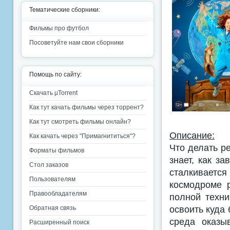
Тематические сборники:
Фильмы про футбол
Посоветуйте нам свои сборники
Помощь по сайту:
Скачать µTorrent
Как тут качать фильмы через торрент?
Как тут смотреть фильмы онлайн?
Описание:
Как качать через "Примагнититься"?
Что делать р
Форматы фильмов
знает, как з
Стол заказов
сталкиваетс
Пользователям
космодроме 
Правообладателям
полной техни
освоить куда
Обратная связь
среда оказы
Расширенный поиск