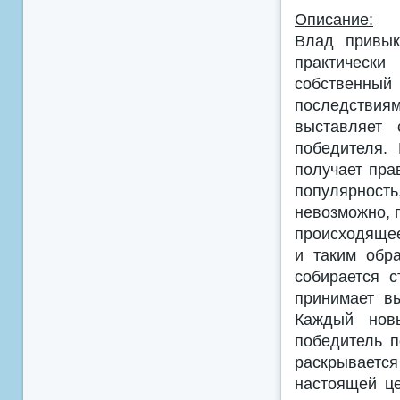
Описание:
Влад привык
практическ
собственн
последствия
выставляет 
победителя.
получает пра
популярность
невозможно, 
происходящее
и таким обр
собирается 
принимает в
Каждый новы
победитель 
раскрываетс
настоящей це