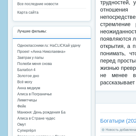
трудностей, 
Все последние новости
отношения
Карта сайта
непосредств
стремление 
неожиданнос
Лучшие фильмы:
появляются л
открытия, а 
Одноклассники.ru: НаCLICKай удачу
Проект «Анна Николаевна»
понимать, ч
Завтрак у папы
перед просты
Полюби меня снова
жизнью превра
Балабол 4
не менее в
Золотое дно
рассказывает 
Всё могу
Анна медиум
Алиса в Пограничье
Лимитчицы
Фейк
Манюня: День рождения Ба
Алиса в Стране чудес
Богатыри (20
Омут
Новость добавлена:
Супергёрл