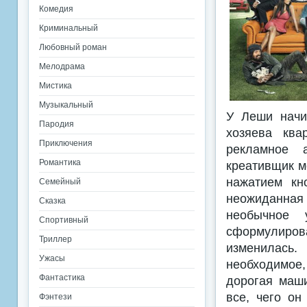
Комедия
Криминальный
Любовный роман
Мелодрама
Мистика
Музыкальный
У Леши начин
Пародия
хозяева ква
Приключения
рекламное а
Романтика
креативщик м
нажатием кн
Семейный
неожиданная 
Сказка
необычное у
Спортивный
сформулиров
Триллер
изменилась.
Ужасы
необходимое
Фантастика
дорогая маши
все, чего он
Фэнтези