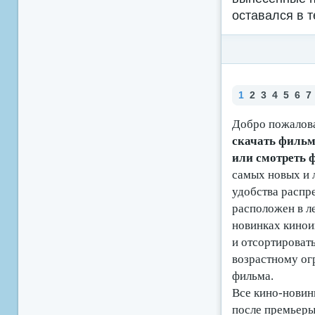
оставался в т
1
2
3
4
5
6
7
Добро пожалова
скачать фильмы
или смотреть
самых новых и 
удобства распр
расположен в ле
новинках кино
и отсортироват
возрастному ог
фильма.
Все кино-новинк
после премьеры 