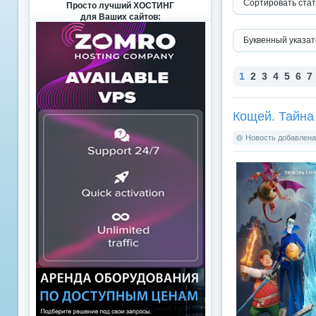
Сортировать стат
Просто лучший ХОСТИНГ
для Ваших сайтов:
Буквенный указат
1
2
3
4
5
6
7
Кощей. Тайна
Новость добавлена: