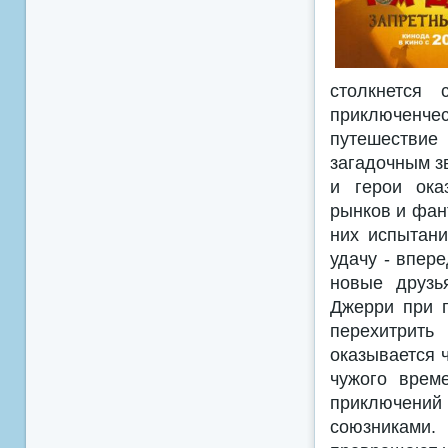
столкнется
приключенче
путешествие
загадочным з
и герои ока
рынков и фан
них испытани
удачу - впере
новые друзь
Джерри при п
перехитрить
оказывается 
чужого врем
приключени
союзниками