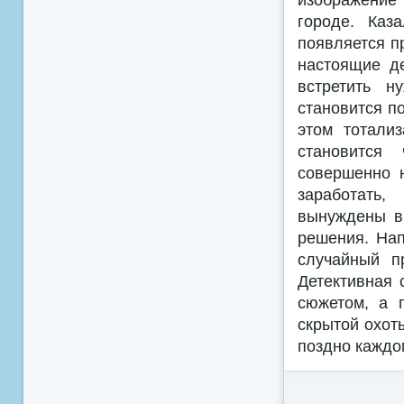
городе. Каз
появляется п
настоящие де
встретить н
становится по
этом тотали
становится
совершенно 
заработать,
вынуждены вы
решения. Нап
случайный п
Детективная 
сюжетом, а 
скрытой охот
поздно каждо