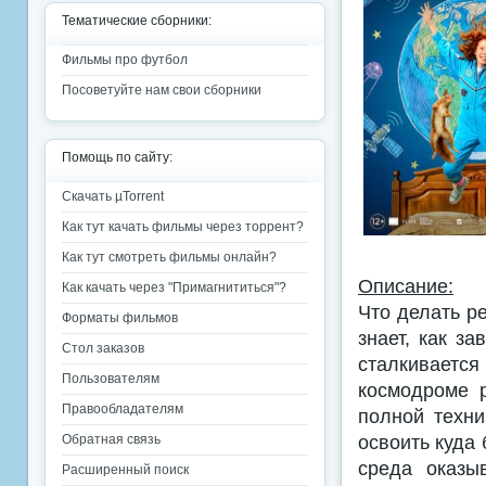
Тематические сборники:
Фильмы про футбол
Посоветуйте нам свои сборники
Помощь по сайту:
Скачать µTorrent
Как тут качать фильмы через торрент?
Как тут смотреть фильмы онлайн?
Описание:
Как качать через "Примагнититься"?
Что делать р
Форматы фильмов
знает, как з
Стол заказов
сталкиваетс
Пользователям
космодроме 
Правообладателям
полной техни
освоить куда
Обратная связь
среда оказы
Расширенный поиск