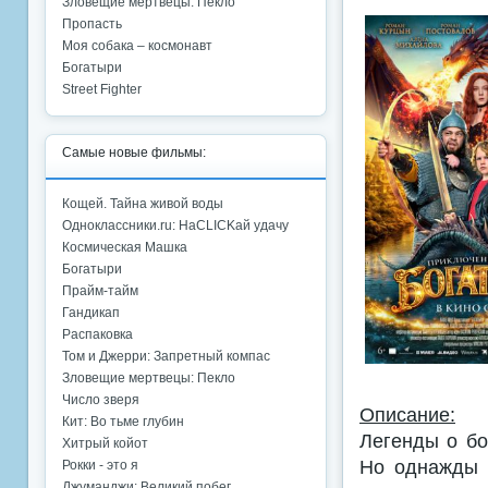
Зловещие мертвецы: Пекло
Пропасть
Моя собака – космонавт
Богатыри
Street Fighter
Самые новые фильмы:
Кощей. Тайна живой воды
Одноклассники.ru: НаCLICKай удачу
Космическая Машка
Богатыри
Прайм-тайм
Гандикап
Распаковка
Том и Джерри: Запретный компас
Зловещие мертвецы: Пекло
Число зверя
Описание:
Кит: Во тьме глубин
Легенды о бо
Хитрый койот
Но однажды 
Рокки - это я
Джуманджи: Великий побег