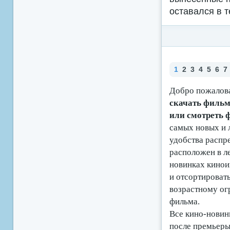
оставался в т
1
2
3
4
5
6
7
Добро пожалова
скачать фильмы
или смотреть
самых новых и 
удобства распр
расположен в ле
новинках кино
и отсортироват
возрастному ог
фильма.
Все кино-новинк
после премьеры 