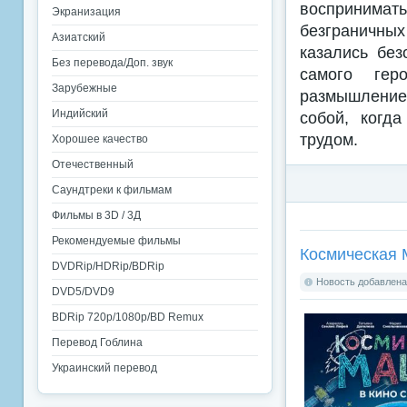
воспринимат
Экранизация
безграничны
Азиатский
казались без
Без перевода/Доп. звук
самого гер
Зарубежные
размышление 
Индийский
собой, когд
трудом.
Хорошее качество
Отечественный
Саундтреки к фильмам
Фильмы в 3D / 3Д
Рекомендуемые фильмы
Космическая 
DVDRip/HDRip/BDRip
Новость добавлена:
DVD5/DVD9
BDRip 720p/1080p/BD Remux
Перевод Гоблина
Украинский перевод