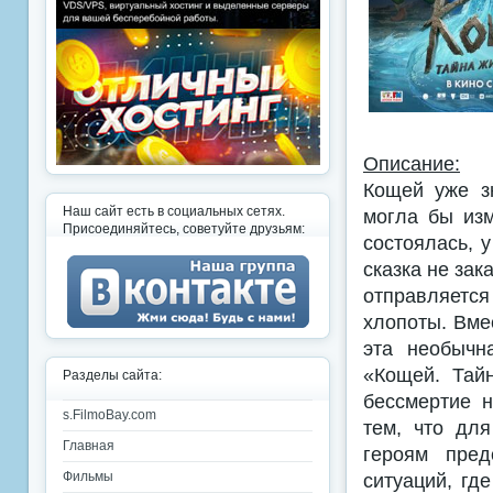
Описание:
Кощей уже з
Наш сайт есть в социальных сетях.
могла бы изм
Присоединяйтесь, советуйте друзьям:
состоялась, 
сказка не зак
отправляется
хлопоты. Вме
эта необычн
«Кощей. Тай
Разделы сайта:
бессмертие н
s.FilmoBay.com
тем, что дл
Главная
героям пред
ситуаций, гд
Фильмы