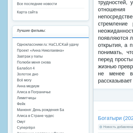
трудностей, 
Все последние новости
отношения
Карта сайта
непосредств
стремление 
неожиданнос
Лучшие фильмы:
появляются л
открытия, а 
Одноклассники.ru: НаCLICKай удачу
Проект «Анна Николаевна»
понимать, ч
Завтрак у папы
перед просты
Полюби меня снова
жизнью превра
Балабол 4
не менее в
Золотое дно
рассказывает 
Всё могу
Анна медиум
Алиса в Пограничье
Лимитчицы
Фейк
Манюня: День рождения Ба
Алиса в Стране чудес
Богатыри (20
Омут
Новость добавлена:
Супергёрл