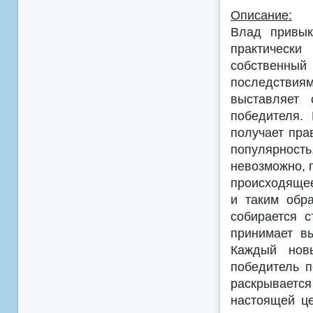
Описание:
Влад привык
практическ
собственн
последствия
выставляет 
победителя.
получает пра
популярность
невозможно, 
происходящее
и таким обр
собирается 
принимает в
Каждый новы
победитель 
раскрываетс
настоящей це