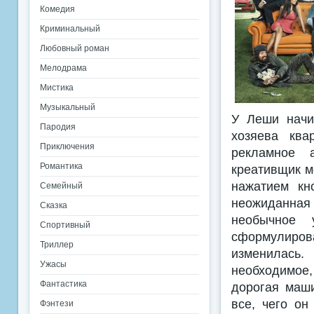
Комедия
Криминальный
Любовный роман
Мелодрама
Мистика
Музыкальный
У Леши начин
Пародия
хозяева ква
Приключения
рекламное а
Романтика
креативщик м
нажатием кн
Семейный
неожиданная 
Сказка
необычное у
Спортивный
сформулиров
Триллер
изменилась.
Ужасы
необходимое
Фантастика
дорогая маши
все, чего он
Фэнтези