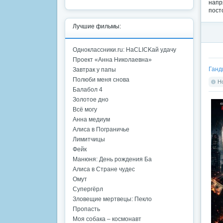
напр
пост
Лучшие фильмы:
Одноклассники.ru: НаCLICKай удачу
Проект «Анна Николаевна»
Ганд
Завтрак у папы
Полюби меня снова
Но
Балабол 4
Золотое дно
Всё могу
Анна медиум
Алиса в Пограничье
Лимитчицы
Фейк
Манюня: День рождения Ба
Алиса в Стране чудес
Омут
Супергёрл
Зловещие мертвецы: Пекло
Пропасть
Моя собака – космонавт