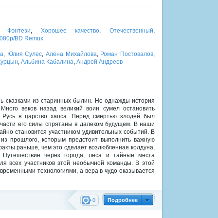
,
Фэнтези
,
Хорошее качество
,
Отечественный
,
1080p/BD Remux
ва
,
Юлия Сулес
,
Алёна Михайлова
,
Роман Постовалов
,
Курцын
,
Альбина Кабалина
,
Андрей Андреев
шь сказками из старинных былин. Но однажды история
Много веков назад великий воин сумел остановить
ь Русь в царство хаоса. Перед смертью злодей был
 части его силы спрятаны в далеком будущем. В наши
айно становится участником удивительных событий. В
 из прошлого, которым предстоит выполнить важную
акты раньше, чем это сделает возлюбленная колдуна,
. Путешествие через города, леса и тайные места
я всех участников этой необычной команды. В этой
овременными технологиями, а вера в чудо оказывается
0
Подробнее