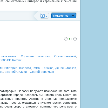
ика, общественный интерес и стремление к сенсации
0
Подробнее
+1
риключения
,
Хорошее качество
,
Отечественный
,
1080p/BD Remux
ин
,
Виктория Токарева
,
Роман Грибков
,
Денис Старков
,
ов
,
Евгений Сидихин
,
Сергей Воробьёв
фотографии. Человек получает изображение того, кого
ртовом городе. Казалось бы, ничего необычного, но
дложение принять участие в игре, где победителю
ающе просты: оказаться в нужном месте, встретить
ко очень скоро становится понятно, что речь идет о