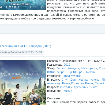
рисковать тем, что для него действи
предстоит сталкиваться с препятстви
недостаточно. Сказочный мир здесь ст
лненного юмором, движением и фантазией. В основе сюжета остается история
вом преодолеть любые преграды ради возможности вернуть любимую.
классники.ru: НаCLICKай удачу (2012)
вость добавлена: 6-08-2026, 22:13
Название: Одноклассники.ru: НаCLICKай у
Год выхода:
2012
Жанр:
Фильм
,
Комедия
,
Мелодрама
,
Хор
BDRip 720p/BDRip 1080p/BD Remux
Режиссер:
Павел Худяков
В ролях:
Снуп Догг
,
Жанна Фриске
,
П
Александр Ревва
,
Корнелия Поляк
,
Сергей
Возраст:
зрителям
,
достигшим 12 лет
Выпущено:
Россия
Описание:
У Леши начинается черная полоса: ден