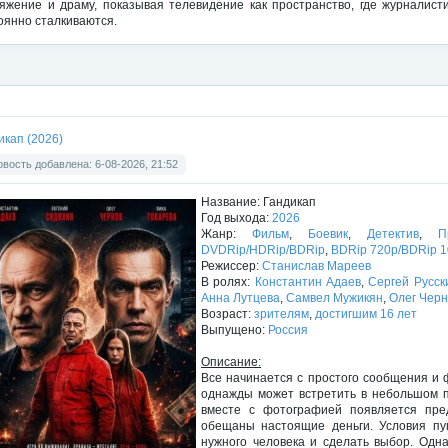
яжение и драму, показывая телевидение как пространство, где журналист
оянно сталкиваются.
икап (2026)
вость добавлена: 6-08-2026, 21:52
Название: Гандикап
Год выхода:
2026
Жанр:
Фильм
,
Боевик
,
Детектив
,
П
DVDRip/HDRip/BDRip
,
BDRip 720p/BDRip 
Режиссер:
Станислав Мареев
В ролях:
Константин Адаев
,
Сергей Русск
Анна Лутцева
,
Самвел Мужикян
,
Олег Черн
Возраст:
зрителям
,
достигшим 16 лет
Выпущено:
Россия
Описание:
Все начинается с простого сообщения и 
однажды может встретить в небольшом по
вместе с фотографией появляется пре
обещаны настоящие деньги. Условия пуг
нужного человека и сделать выбор. Одна