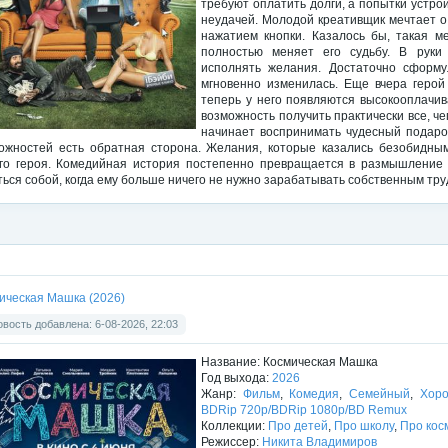
требуют оплатить долги, а попытки устро
неудачей. Молодой креативщик мечтает о
нажатием кнопки. Казалось бы, такая м
полностью меняет его судьбу. В руки
исполнять желания. Достаточно сформу
мгновенно изменилась. Еще вчера герой 
теперь у него появляются высокооплачив
возможность получить практически все, че
начинает воспринимать чудесный подарок
ожностей есть обратная сторона. Желания, которые казались безобидным
го героя. Комедийная история постепенно превращается в размышление о
ться собой, когда ему больше ничего не нужно зарабатывать собственным тру
ическая Машка (2026)
вость добавлена: 6-08-2026, 22:03
Название: Космическая Машка
Год выхода:
2026
Жанр:
Фильм
,
Комедия
,
Семейный
,
Хоро
BDRip 720p/BDRip 1080p/BD Remux
Коллекции:
Про детей
,
Про школу
,
Про кос
Режиссер:
Никита Владимиров