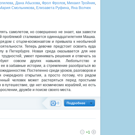
огилева
,
Дана Абызова
,
Фрол Фролов
,
Михаил Тройник
,
Мария Смольникова
,
Елизавета Руфина
,
Яна Волчек
лять самолетом, но совершенно не знает, как завести
ой проблемой сталкивается одиннадцатилетняя Машка.
 рядом с отцом-космонавтом и привыкла к необычной
тоятельности. Теперь девочке предстоит освоить куда
у в Петербурге. Новая среда оказывается для нее
трудностей, умеет принимать решения и отвечать за
буют совсем других навыков. Любопытство и
 ее в забавные истории, а стремление разобраться во
ожиданностям. Постепенно среди уроков, разговоров и
 очередного открытия, а просто потому, что рядом
енный человек может растеряться перед простыми
в путешествие, где нет космических кораблей, но есть
рослении, дружбе и поиске своего места.
0
Подробнее
+1