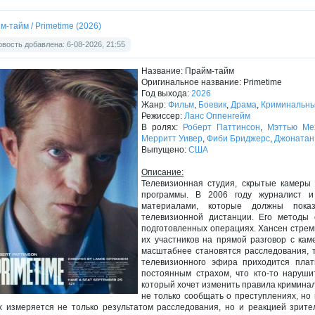
м-тайм / Primetime (2026)
вость добавлена: 6-08-2026, 21:55
Название: Прайм-тайм
Оригинальное название: Primetime
Год выхода:
2026
Жанр:
Фильм
,
Боевик
,
Драма
,
Криминальн
Режиссер:
Ланс Оппенгейм
В ролях:
Роберт Паттинсон
,
Мэттью Ме
Мерритт Уивер
,
Фиби Бриджерс
,
Джонатан
Выпущено:
США
Описание:
Телевизионная студия, скрытые камеры 
программы. В 2006 году журналист и
материалами, которые должны пока
телевизионной дистанции. Его методы
подготовленных операциях. Хансен стреми
их участников на прямой разговор с кам
масштабнее становятся расследования, т
телевизионного эфира приходится плат
постоянным страхом, что кто-то наруши
который хочет изменить правила криминал
не только сообщать о преступлениях, но
х измеряется не только результатом расследования, но и реакцией зрите