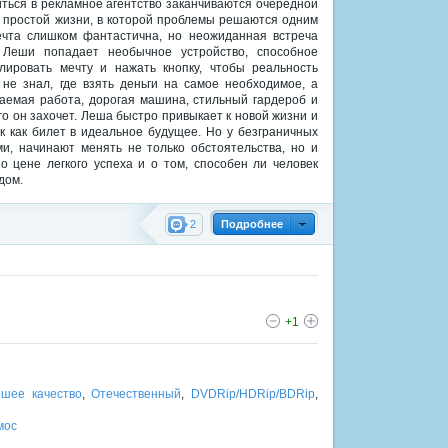
иться в рекламное агентство заканчиваются очередной
 простой жизни, в которой проблемы решаются одним
ечта слишком фантастична, но неожиданная встреча
 Леши попадает необычное устройство, способное
лировать мечту и нажать кнопку, чтобы реальность
не знал, где взять деньги на самое необходимое, а
аемая работа, дорогая машина, стильный гардероб и
го он захочет. Леша быстро привыкает к новой жизни и
 как билет в идеальное будущее. Но у безграничных
и, начинают менять не только обстоятельства, но и
 цене легкого успеха и о том, способен ли человек
дом.
2
Подробнее
+1
шее качество
,
Отечественный
,
DVDRip/HDRip/BDRip
,
мос