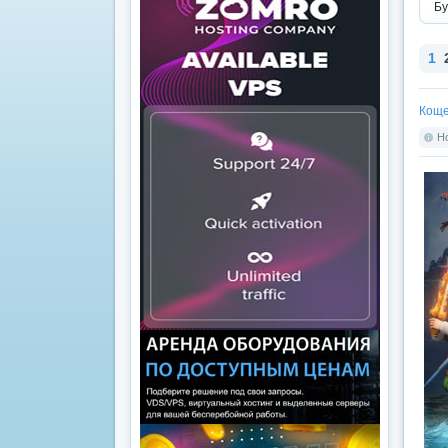
Бу
1
Коще
Но