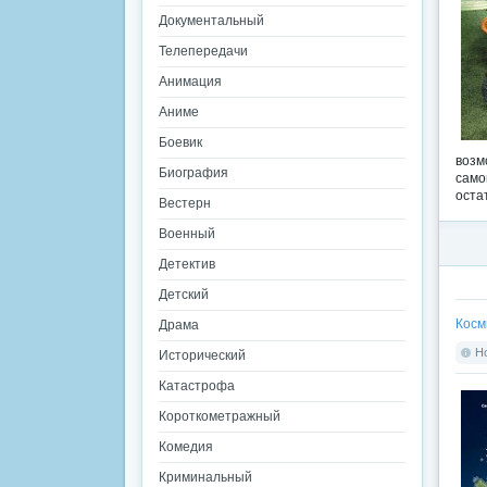
Документальный
Телепередачи
Анимация
Аниме
Боевик
возм
Биография
само
оста
Вестерн
Военный
Детектив
Детский
Косм
Драма
Но
Исторический
Катастрофа
Короткометражный
Комедия
Криминальный