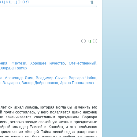
Х
Ц
Ч
Ш
Щ
Э
Ю
Я
+1
ения
,
Фэнтези
,
Хорошее качество
,
Отечественный
,
1080p/BD Remux
ва
,
Александр Якин
,
Владимир Сычев
,
Варвара Чабан
,
н Эльдаров
,
Виктор Добронравов
,
Ирина Пономарева
лет он искал любовь, которая могла бы изменить его
ой почти состоялась, у него появляется шанс наконец
не заканчивается счастливым праздником. Варвара
оиски, оставив позади спокойную жизнь и праздничные
обрый молодец Елисей и Колобок, и эта необычная
 приключение. «Кощей. Тайна живой воды» раскрывает
ие не делает его бесстрашным, а любовь заставляет