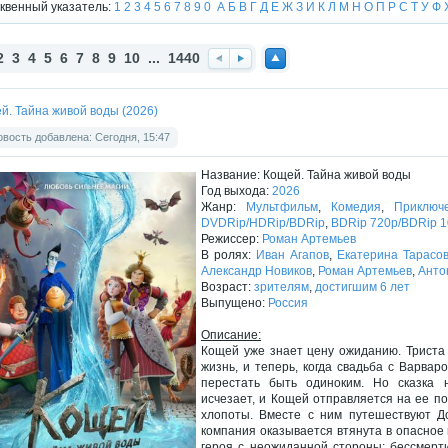
квенный указатель:
1
2
3
4
5
6
7
8
9
0
А
Б
В
Г
Д
Е
Ж
З
И
К
Л
М
Н
О
П
Р
С
Т
У
Ф
2
3
4
5
6
7
8
9
10
...
1440
Наз
Впе
Нав
ад
ред
ерх
й. Тайна живой воды (2026)
вость добавлена: Сегодня, 15:47
Название: Кощей. Тайна живой воды
Год выхода:
2026
Жанр:
Мультфильм
,
Комедия
,
Приключ
DVDRip/HDRip/BDRip
,
BDRip 720p/BDRip 
Режиссер:
Роман Артемьев
В ролях:
Иван Агапов
,
Екатерина Тарасо
Александр Новиков
,
Роман Артемьев
,
Анто
Возраст:
зрителям
,
достигшим 6 лет
Выпущено:
Россия
Описание:
Кощей уже знает цену ожиданию. Триста 
жизнь, и теперь, когда свадьба с Варвар
перестать быть одиноким. Но сказка 
исчезает, и Кощей отправляется на ее п
хлопоты. Вместе с ним путешествуют Д
компания оказывается втянута в опасное
героя с неожиданной стороны: бессмерт