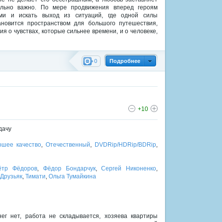
тельно важно. По мере продвижения вперед героям
ями и искать выход из ситуаций, где одной силы
ановится пространством для большого путешествия,
 о чувствах, которые сильнее времени, и о человеке,
0
Подробнее
+10
дачу
ошее качество
,
Отечественный
,
DVDRip/HDRip/BDRip
,
ётр Фёдоров
,
Фёдор Бондарчук
,
Сергей Никоненко
,
 Друзьяк
,
Тимати
,
Ольга Тумайкина
ег нет, работа не складывается, хозяева квартиры