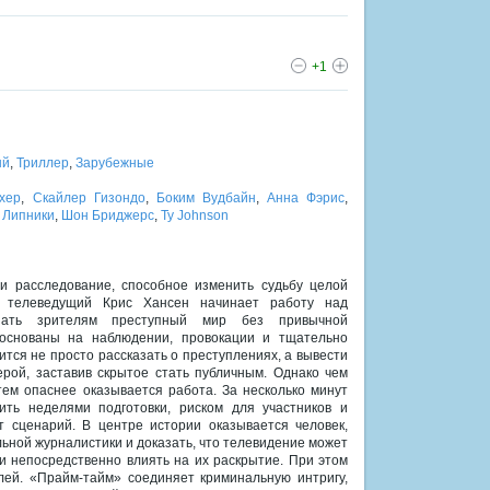
+1
ый
,
Триллер
,
Зарубежные
хер
,
Скайлер Гизондо
,
Боким Вудбайн
,
Анна Фэрис
,
 Липники
,
Шон Бриджерс
,
Ty Johnson
и расследование, способное изменить судьбу целой
 телеведущий Крис Хансен начинает работу над
зать зрителям преступный мир без привычной
 основаны на наблюдении, провокации и тщательно
тся не просто рассказать о преступлениях, а вывести
ерой, заставив скрытое стать публичным. Однако чем
ем опаснее оказывается работа. За несколько минут
ить неделями подготовки, риском для участников и
т сценарий. В центре истории оказывается человек,
ьной журналистики и доказать, что телевидение может
 и непосредственно влиять на их раскрытие. При этом
лей. «Прайм-тайм» соединяет криминальную интригу,