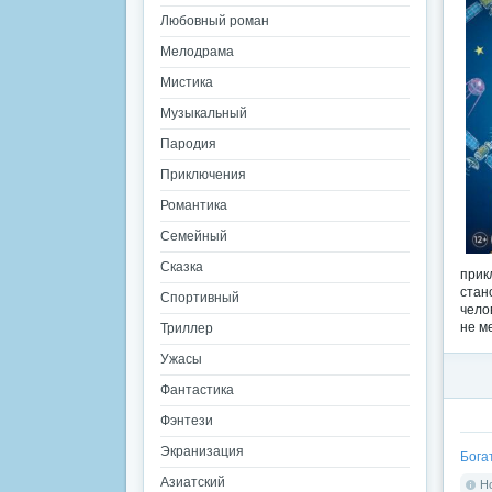
Любовный роман
Мелодрама
Мистика
Музыкальный
Пародия
Приключения
Романтика
Семейный
Сказка
прик
стан
Спортивный
чело
не м
Триллер
Ужасы
Фантастика
Фэнтези
Экранизация
Бога
Азиатский
Но