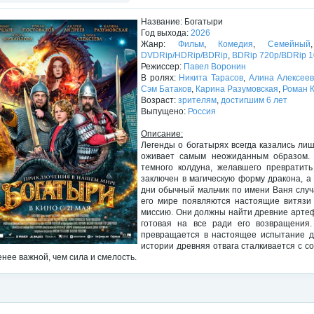
Название: Богатыри
Год выхода:
2026
Жанр:
Фильм
,
Комедия
,
Семейный
DVDRip/HDRip/BDRip
,
BDRip 720p/BDRip 
Режиссер:
Павел Воронин
В ролях:
Никита Тарасов
,
Алина Алексее
Сэм Батаков
,
Карина Разумовская
,
Роман 
Возраст:
зрителям
,
достигшим 6 лет
Выпущено:
Россия
Описание:
Легенды о богатырях всегда казались ли
оживает самым неожиданным образом. 
темного колдуна, желавшего превратит
заключен в магическую форму дракона, а
дни обычный мальчик по имени Ваня случ
его мире появляются настоящие витязи
миссию. Они должны найти древние артеф
готовая на все ради его возвращения
превращается в настоящее испытание дл
истории древняя отвага сталкивается с с
енее важной, чем сила и смелость.