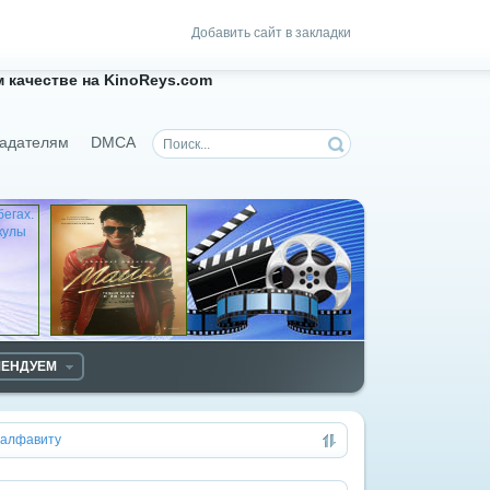
Добавить сайт в закладки
 качестве на KinoReys.com
адателям
DMCA
МЕНДУЕМ
алфавиту