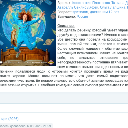
В ролях:
Константин Плотников
,
Татьяна Д
Азарелль Сенлис Ляфёй
,
Ольга Лапшина
,
Возраст:
зрителям
,
достигшим 12 лет
Выпущено:
Россия
Описание:
Что делать ребенку, который умеет управ
дружбу с одноклассниками? Именно с так
Все детство она провела на космодроме
жизни, полной техники, полетов и самос
более сложный маршрут - обычную школ
настоящим испытанием. Машка не боится 
себя, но школьные отношения тре
непосредственность постоянно втягивают
всем самостоятельно приводит к новым не
лючений появляются люди, с которыми хочется проводить время не ради
овится хорошо. Машка начинает понимать, что даже самый подготовл
веческими чувствами. Ее первое знакомство с обычной жизнью превращается 
енее важные открытия. Семейная комедия с легким юмором рассказывает о вз
тыри (2026)
вость добавлена: 6-08-2026, 21:59