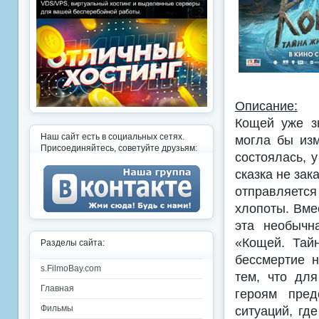
Описание:
Кощей уже з
Наш сайт есть в социальных сетях.
могла бы изм
Присоединяйтесь, советуйте друзьям:
состоялась, 
сказка не зак
отправляется
хлопоты. Вме
эта необычн
«Кощей. Тай
Разделы сайта:
бессмертие н
s.FilmoBay.com
тем, что дл
Главная
героям пред
ситуаций, гд
Фильмы