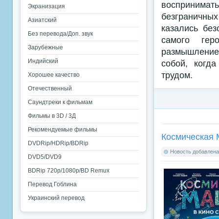
воспринимат
Экранизация
безграничны
Азиатский
казались без
Без перевода/Доп. звук
самого гер
Зарубежные
размышление 
Индийский
собой, когд
трудом.
Хорошее качество
Отечественный
Саундтреки к фильмам
Фильмы в 3D / 3Д
Рекомендуемые фильмы
Космическая 
DVDRip/HDRip/BDRip
Новость добавлена:
DVD5/DVD9
BDRip 720p/1080p/BD Remux
Перевод Гоблина
Украинский перевод