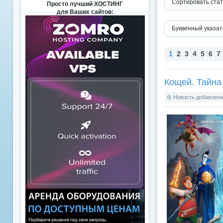
Сортировать стат
Просто лучший ХОСТИНГ
для Ваших сайтов:
Буквенный указат
1
2
3
4
5
6
7
Кощей. Тайна
Новость добавлена: