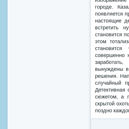
городе. Каз
появляется п
настоящие де
встретить н
становится по
этом тотали
становится
совершенно 
заработать,
вынуждены вы
решения. Нап
случайный п
Детективная 
сюжетом, а 
скрытой охот
поздно каждо