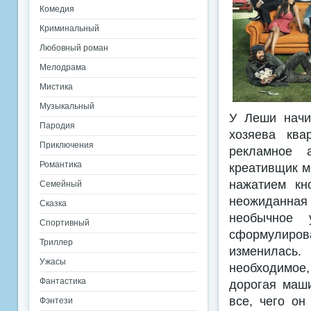
Комедия
Криминальный
Любовный роман
Мелодрама
Мистика
Музыкальный
У Леши начин
Пародия
хозяева ква
Приключения
рекламное а
Романтика
креативщик м
нажатием кн
Семейный
неожиданная 
Сказка
необычное у
Спортивный
сформулиров
Триллер
изменилась.
Ужасы
необходимое
Фантастика
дорогая маши
все, чего он
Фэнтези