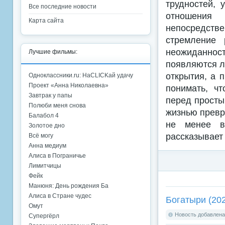
трудностей, 
Все последние новости
отношения
Карта сайта
непосредств
стремление 
неожиданнос
Лучшие фильмы:
появляются л
открытия, а 
Одноклассники.ru: НаCLICKай удачу
Проект «Анна Николаевна»
понимать, ч
Завтрак у папы
перед просты
Полюби меня снова
жизнью превра
Балабол 4
не менее в
Золотое дно
рассказывает 
Всё могу
Анна медиум
Алиса в Пограничье
Лимитчицы
Фейк
Манюня: День рождения Ба
Алиса в Стране чудес
Богатыри (20
Омут
Новость добавлена:
Супергёрл