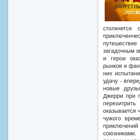
столкнется
приключенче
путешествие
загадочным з
и герои ока
рынков и фан
них испытани
удачу - впере
новые друзь
Джерри при п
перехитрить
оказывается 
чужого врем
приключени
союзниками