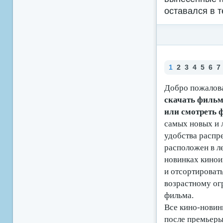
оставался в т
1
2
3
4
5
6
7
Добро пожалова
скачать фильмы
или смотреть
самых новых и 
удобства распр
расположен в ле
новинках кино
и отсортироват
возрастному ог
фильма.
Все кино-новинк
после премьеры 