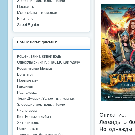
Зловещие мертвецы: Пекло
Пропасть
Моя собака – космонавт
Богатыри
Street Fighter
Самые новые фильмы:
Кощей. Тайна живой воды
Одноклассники.ru: НаCLICKай удачу
Космическая Машка
Богатыри
Прайм-тайм
Гандикап
Распаковка
Том и Джерри: Запретный компас
Зловещие мертвецы: Пекло
Число зверя
Описание:
Кит: Во тьме глубин
Легенды о бо
Хитрый койот
Но однажды 
Рокки - это я
Джуманджи: Великий побег