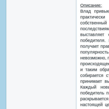
Описание:
Влад привык
практическ
собственн
последствия
выставляет 
победителя.
получает пра
популярность
невозможно, 
происходящее
и таким обр
собирается 
принимает в
Каждый новы
победитель 
раскрываетс
настоящей це