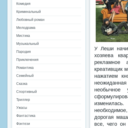
Комедия
Криминальный
Любовный роман
Мелодрама
Мистика
Музыкальный
У Леши начин
Пародия
хозяева ква
Приключения
рекламное а
Романтика
креативщик м
нажатием кн
Семейный
неожиданная 
Сказка
необычное у
Спортивный
сформулиров
Триллер
изменилась.
Ужасы
необходимое
Фантастика
дорогая маши
все, чего он
Фэнтези