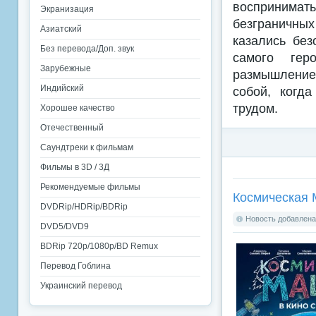
воспринимат
Экранизация
безграничны
Азиатский
казались без
Без перевода/Доп. звук
самого гер
Зарубежные
размышление 
Индийский
собой, когд
трудом.
Хорошее качество
Отечественный
Саундтреки к фильмам
Фильмы в 3D / 3Д
Рекомендуемые фильмы
Космическая 
DVDRip/HDRip/BDRip
Новость добавлена:
DVD5/DVD9
BDRip 720p/1080p/BD Remux
Перевод Гоблина
Украинский перевод