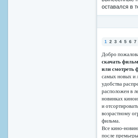
оставался в т
1
2
3
4
5
6
7
Добро пожалова
скачать фильмы
или смотреть
самых новых и 
удобства распр
расположен в ле
новинках кино
и отсортироват
возрастному ог
фильма.
Все кино-новинк
после премьеры 