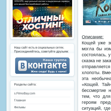
Описание:
Кощей уже з
Наш сайт есть в социальных сетях.
могла бы изм
Присоединяйтесь, советуйте друзьям:
состоялась, 
сказка не зак
отправляется
хлопоты. Вме
эта необычн
«Кощей. Тай
Разделы сайта:
бессмертие н
s.FilmoBay.com
тем, что дл
Главная
героям пред
ситуаций, гд
Фильмы