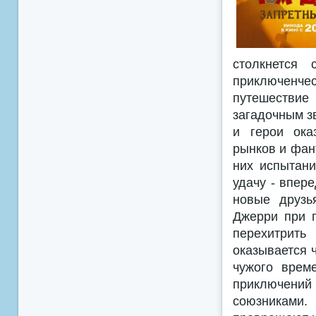
столкнется
приключенче
путешествие
загадочным з
и герои ока
рынков и фан
них испытани
удачу - впере
новые друзь
Джерри при п
перехитрить
оказывается 
чужого врем
приключени
союзниками