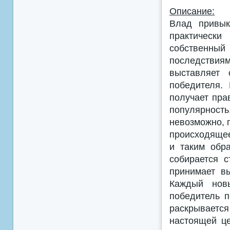
Описание:
Влад привык
практическ
собственн
последствия
выставляет 
победителя.
получает пра
популярность
невозможно, 
происходящее
и таким обр
собирается 
принимает в
Каждый новы
победитель 
раскрываетс
настоящей це