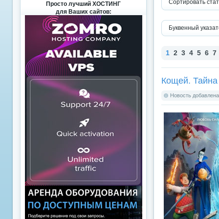
Сортировать стат
Просто лучший ХОСТИНГ
для Ваших сайтов:
Буквенный указат
1
2
3
4
5
6
7
Кощей. Тайна
Новость добавлена: