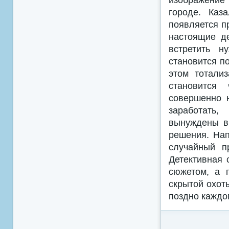
городе. Каз
появляется п
настоящие де
встретить н
становится по
этом тотали
становится
совершенно 
заработать,
вынуждены вы
решения. Нап
случайный п
Детективная 
сюжетом, а 
скрытой охот
поздно каждо