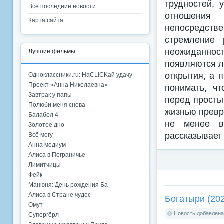
трудностей, 
Все последние новости
отношения
Карта сайта
непосредств
стремление 
неожиданнос
Лучшие фильмы:
появляются л
открытия, а 
Одноклассники.ru: НаCLICKай удачу
Проект «Анна Николаевна»
понимать, ч
Завтрак у папы
перед просты
Полюби меня снова
жизнью превра
Балабол 4
не менее в
Золотое дно
рассказывает 
Всё могу
Анна медиум
Алиса в Пограничье
Лимитчицы
Фейк
Манюня: День рождения Ба
Алиса в Стране чудес
Богатыри (20
Омут
Новость добавлена:
Супергёрл