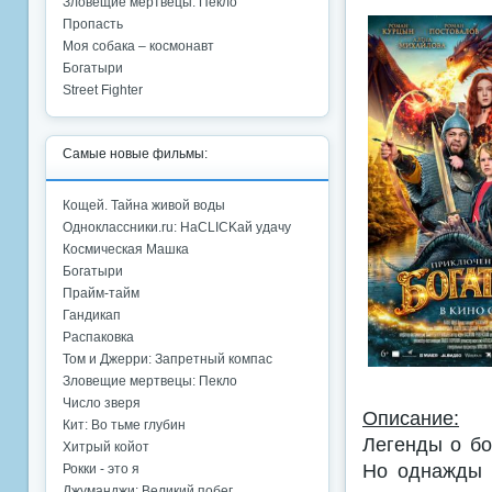
Зловещие мертвецы: Пекло
Пропасть
Моя собака – космонавт
Богатыри
Street Fighter
Самые новые фильмы:
Кощей. Тайна живой воды
Одноклассники.ru: НаCLICKай удачу
Космическая Машка
Богатыри
Прайм-тайм
Гандикап
Распаковка
Том и Джерри: Запретный компас
Зловещие мертвецы: Пекло
Число зверя
Описание:
Кит: Во тьме глубин
Легенды о бо
Хитрый койот
Но однажды 
Рокки - это я
Джуманджи: Великий побег