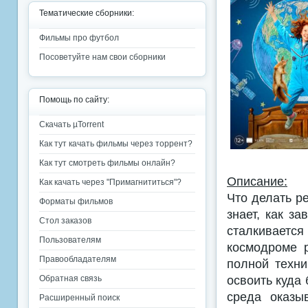
Тематические сборники:
Фильмы про футбол
Посоветуйте нам свои сборники
Помощь по сайту:
Скачать µTorrent
Как тут качать фильмы через торрент?
Как тут смотреть фильмы онлайн?
Описание:
Как качать через "Примагнититься"?
Что делать р
Форматы фильмов
знает, как з
Стол заказов
сталкиваетс
Пользователям
космодроме 
Правообладателям
полной техни
освоить куда
Обратная связь
среда оказы
Расширенный поиск