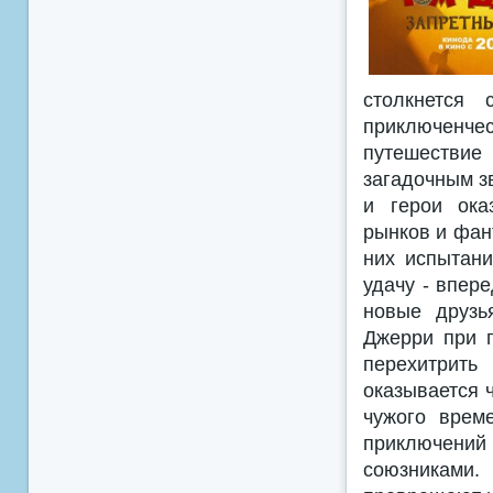
столкнется
приключенче
путешествие
загадочным з
и герои ока
рынков и фан
них испытани
удачу - впере
новые друзь
Джерри при п
перехитрить
оказывается 
чужого врем
приключени
союзниками