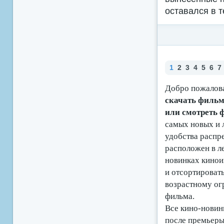
оставался в т
1
2
3
4
5
6
7
Добро пожалова
скачать фильмы
или смотреть
самых новых и 
удобства распр
расположен в ле
новинках кино
и отсортироват
возрастному ог
фильма.
Все кино-новинк
после премьеры 