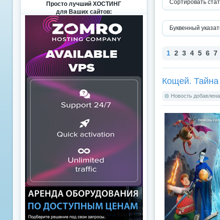
Сортировать стат
Просто лучший ХОСТИНГ
для Ваших сайтов:
Буквенный указат
1
2
3
4
5
6
7
Кощей. Тайна
Новость добавлена: