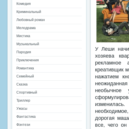
Комедия
Криминальный
Любовный роман
Мелодрама
Мистика
Музыкальный
У Леши начин
Пародия
хозяева ква
Приключения
рекламное а
Романтика
креативщик м
нажатием кн
Семейный
неожиданная 
Сказка
необычное у
Спортивный
сформулиров
Триллер
изменилась.
Ужасы
необходимое
Фантастика
дорогая маши
все, чего он
Фэнтези