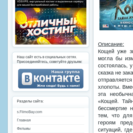
Описание:
Кощей уже з
Наш сайт есть в социальных сетях.
могла бы изм
Присоединяйтесь, советуйте друзьям:
состоялась, 
сказка не зак
отправляется
хлопоты. Вме
эта необычн
«Кощей. Тай
Разделы сайта:
бессмертие н
s.FilmoBay.com
тем, что дл
Главная
героям пред
ситуаций, гд
Фильмы