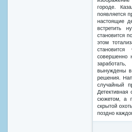
городе. Каз
появляется п
настоящие де
встретить н
становится по
этом тотали
становится
совершенно 
заработать,
вынуждены вы
решения. Нап
случайный п
Детективная 
сюжетом, а 
скрытой охот
поздно каждо