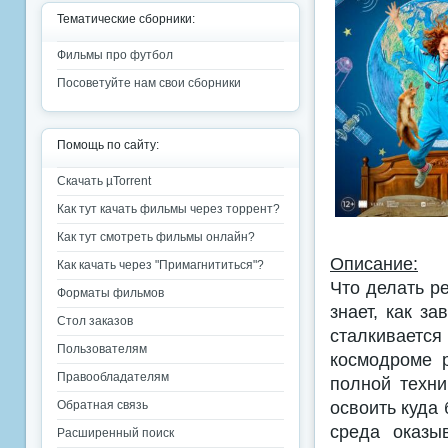
Тематические сборники:
Фильмы про футбол
Посоветуйте нам свои сборники
Помощь по сайту:
Скачать µTorrent
Как тут качать фильмы через торрент?
Как тут смотреть фильмы онлайн?
Описание:
Как качать через "Примагнититься"?
Что делать р
Форматы фильмов
знает, как з
Стол заказов
сталкиваетс
Пользователям
космодроме 
Правообладателям
полной техни
освоить куда
Обратная связь
среда оказы
Расширенный поиск