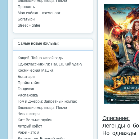
Зловещие мертвецы: Пекло
Пропасть
Моя собака – космонавт
Богатыри
Street Fighter
Самые новые фильмы:
Кощей. Тайна живой воды
Одноклассники.ru: НаCLICKай удачу
Космическая Машка
Богатыри
Прайм-тайм
Гандикап
Распаковка
Том и Джерри: Запретный компас
Зловещие мертвецы: Пекло
Число зверя
Описание:
Кит: Во тьме глубин
Легенды о бо
Хитрый койот
Но однажды 
Рокки - это я
Джуманджи: Великий побег