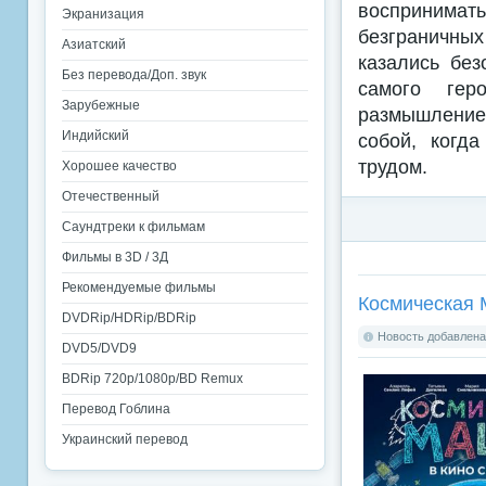
воспринимат
Экранизация
безграничны
Азиатский
казались без
Без перевода/Доп. звук
самого гер
Зарубежные
размышление 
Индийский
собой, когд
трудом.
Хорошее качество
Отечественный
Саундтреки к фильмам
Фильмы в 3D / 3Д
Рекомендуемые фильмы
Космическая 
DVDRip/HDRip/BDRip
Новость добавлена:
DVD5/DVD9
BDRip 720p/1080p/BD Remux
Перевод Гоблина
Украинский перевод