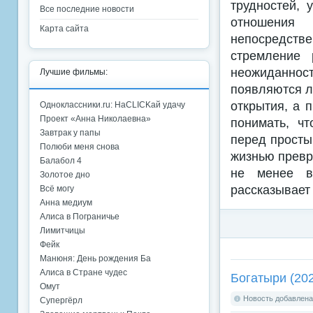
трудностей, 
Все последние новости
отношения
Карта сайта
непосредств
стремление 
неожиданнос
Лучшие фильмы:
появляются л
открытия, а 
Одноклассники.ru: НаCLICKай удачу
Проект «Анна Николаевна»
понимать, ч
Завтрак у папы
перед просты
Полюби меня снова
жизнью превра
Балабол 4
не менее в
Золотое дно
рассказывает 
Всё могу
Анна медиум
Алиса в Пограничье
Лимитчицы
Фейк
Манюня: День рождения Ба
Алиса в Стране чудес
Богатыри (20
Омут
Новость добавлена:
Супергёрл