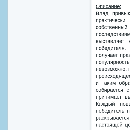
Описание:
Влад привык
практическ
собственн
последствия
выставляет 
победителя.
получает пра
популярность
невозможно, 
происходящее
и таким обр
собирается 
принимает в
Каждый новы
победитель 
раскрываетс
настоящей це