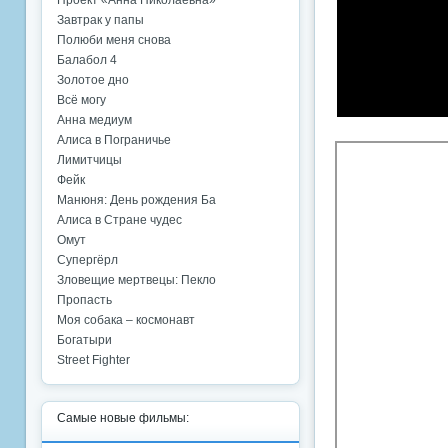
Проект «Анна Николаевна»
Завтрак у папы
Полюби меня снова
Балабол 4
Золотое дно
Всё могу
Анна медиум
Алиса в Пограничье
Лимитчицы
Фейк
Манюня: День рождения Ба
Алиса в Стране чудес
Омут
Супергёрл
Зловещие мертвецы: Пекло
Пропасть
Моя собака – космонавт
Богатыри
Street Fighter
Самые новые фильмы: