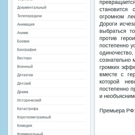
превращает
Документальный
становится 
огромном ле
Телепередачи
Дороги исчез
Анимация
выбраться то
Аниме
против геро
Боевик
постепенно у
Биография
одиночество
Вестерн
сознательно 
громких эффе
Военный
вместе с ге
Детектив
которой нев
Детский
постепенно п
Драма
и необъясним
Исторический
Катастрофа
Премьера РФ:
Короткометражный
Комедия
Криминальный