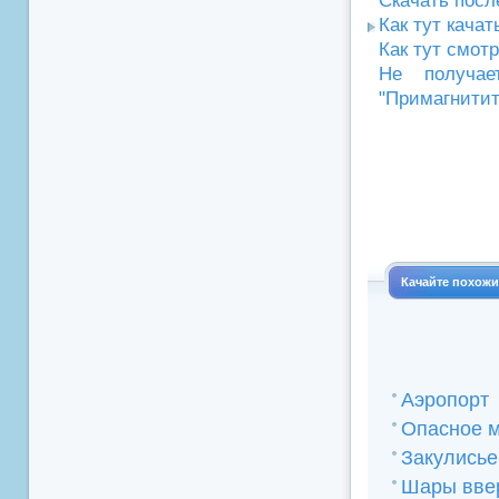
Скачать посл
Как тут кача
Как тут смот
Не получае
"Примагнитит
Качайте похож
Аэропорт
Опасное м
Закулисье
Шары вве