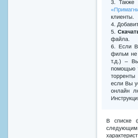
3. Также
«Примагни
клиенты.
4. Добавить
5.
Скачат
файла.
6. Если В
фильм не 
т.д.) – 
помощью т
торренты 
если Вы у
онлайн л
Инструкци
В списке 
следующим
характерис