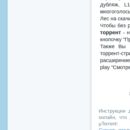
дубляж, L
многоголосы
Лес на скач
Чтобы без р
торрент
- н
кнопочку "П
Также Вы м
торрент-с
расширением
play "Смотр
Инструкции д
онлайн, что 
µTorrent: