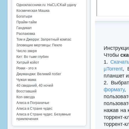
Одноклассники.ru: НаCLICKай удачу
Космическая Машка
Богатыри
Прайм-тайм
Гандикап
Распаковка
Том и Джерри: Запретный компас
Зловещие мертвецы: Пекло
Инструкци
Число зверя
Чтобы
ска
Кит: Во тьме глубин
1.
Скачат
Хитрый койот
µTorrent
, 
Рокки - это я
Джуманджи: Великий побег
планшет и
Чужая мама
2. Выбрат
40 свиданий, 40 ночей
формату
,
Восставший
пользова
Коп-звезда
пользова
Алиса в Пограничье
Алиса в Стране чудес
нажав на 
Алиса в Стране чудес. Безумные
торрент-к
приключения
торрент-к