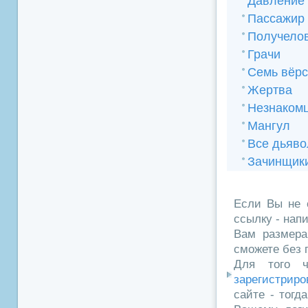
Давление
Пассажир
Получело
Грачи
Семь вёрс
Жертва
Незнакомц
Мангул
Все дьяво
Зачинщик
Если Вы не 
ссылку - нап
Вам размера
сможете без 
Для того ч
зарегистриро
сайте - тогд