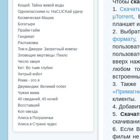
Чтобы
ск
Кощей. Тайна живой воды
1.
Скачат
Одноклассники.ru: НаCLICKай удачу
µTorrent
, 
Космическая Машка
планшет и
Богатыри
Прайм-тайм
2. Выбрат
Гандикап
формату
,
Распаковка
пользова
Том и Джерри: Запретный компас
пользоват
Зловещие мертвецы: Пекло
вверх наж
Число зверя
Кит: Во тьме глубин
любом то
Хитрый койот
встроенны
Рокки - это я
3. Также
Джуманджи: Великий побег
«Примагни
Чужая мама
клиенты.
40 свиданий, 40 ночей
Восставший
4. Добавить
Коп-звезда
5.
Скача
Алиса в Пограничье
скачивани
Алиса в Стране чудес
6. Если В
фильм не 