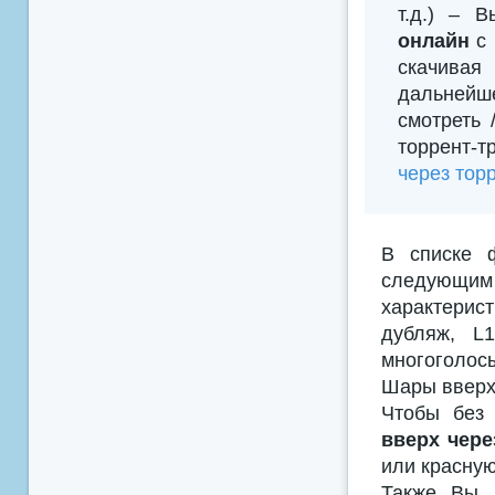
т.д.) – 
онлайн
с 
скачивая
дальнейш
смотреть
торрент-т
через тор
В списке 
следующим
характерис
дубляж, L
многоголосы
Шары вверх
Чтобы без 
вверх чере
или красную
Также Вы м