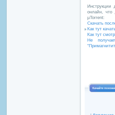
Инструкции д
онлайн, что 
µTorrent:
Скачать посл
Как тут кача
Как тут смот
Не получае
"Примагнитит
Качайте похож