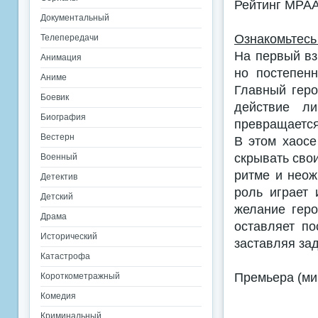
Рейтинг MPA
Документальный
Ознакомьтесь
Телепередачи
На первый вз
Анимация
но постепен
Аниме
Главный геро
Боевик
действие ли
Биография
превращается
Вестерн
В этом хаос
скрывать свои
Военный
ритме и неож
Детектив
роль играет 
Детский
желание геро
Драма
оставляет по
Исторический
заставляя зад
Катастрофа
Премьера (ми
Короткометражный
Комедия
Криминальный