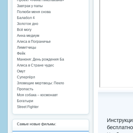
Проект «Анна Николаевна»
Завтрак у папы
Полюби меня снова
Балабол 4
Золотое дно
Всё могу
Анна медиум
Алиса в Пограничье
Лимитчицы
Фейк
Манюня: День рождения Ба
Алиса в Стране чудес
Омут
Супергёрл
Зловещие мертвецы: Пекло
Пропасть
Моя собака – космонавт
Богатыри
Street Fighter
Инструкци
Самые новые фильмы:
бесплатно