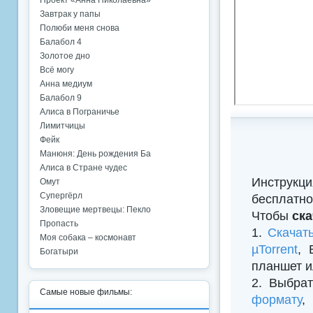
Проект «Анна Николаевна»
Завтрак у папы
Полюби меня снова
Балабол 4
Золотое дно
Всё могу
Анна медиум
Балабол 9
Алиса в Пограничье
Лимитчицы
Фейк
Манюня: День рождения Ба
Алиса в Стране чудес
Инструкци
Омут
Супергёрл
бесплатно
Зловещие мертвецы: Пекло
Чтобы
ска
Пропасть
1.
Скачат
Моя собака – космонавт
µTorrent
, 
Богатыри
планшет и
2. Выбрат
Самые новые фильмы:
формату
,