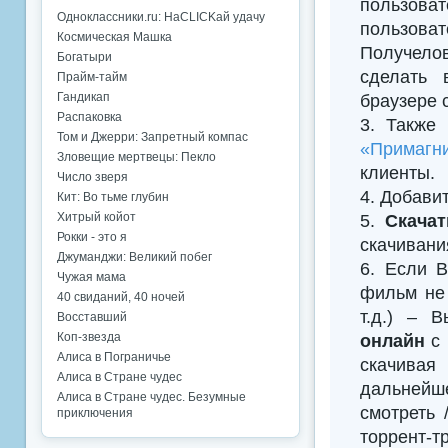
пользова
Одноклассники.ru: НаCLICKай удачу
пользова
Космическая Машка
Получело
Богатыри
сделать 
Прайм-тайм
Гандикап
браузере 
Распаковка
3. Также
Том и Джерри: Запретный компас
«Примагни
Зловещие мертвецы: Пекло
клиенты.
Число зверя
4. Добавить
Кит: Во тьме глубин
Хитрый койот
5.
Скача
Рокки - это я
скачивани
Джуманджи: Великий побег
6. Если В
Чужая мама
фильм не 
40 свиданий, 40 ночей
т.д.) – 
Восставший
Коп-звезда
онлайн
с 
Алиса в Пограничье
скачивая
Алиса в Стране чудес
дальнейш
Алиса в Стране чудес. Безумные
смотреть
приключения
торрент-т