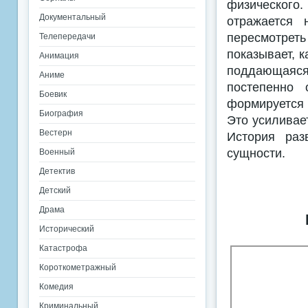
физического
Документальный
отражается 
пересмотрет
Телепередачи
показывает, к
Анимация
поддающаяся 
Аниме
постепенно 
Боевик
формируется 
Биография
Это усиливае
Вестерн
История раз
сущности.
Военный
Детектив
Детский
Драма
Исторический
Катастрофа
Короткометражный
Комедия
Криминальный