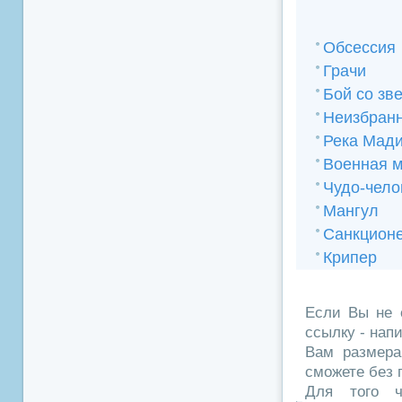
Обсессия
Грачи
Бой со зв
Неизбран
Река Мад
Военная 
Чудо-чело
Мангул
Санкцион
Крипер
Если Вы не 
ссылку - нап
Вам размера
сможете без 
Для того ч