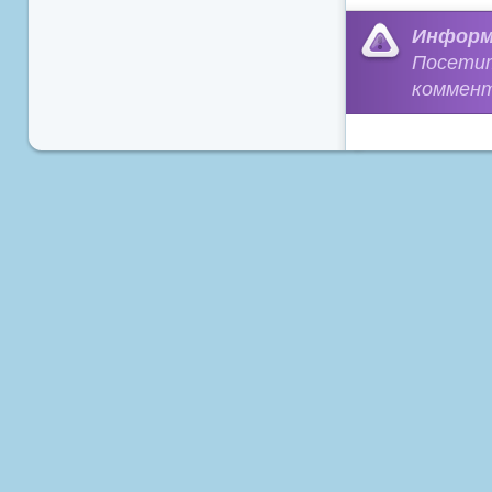
Информ
Посети
коммент