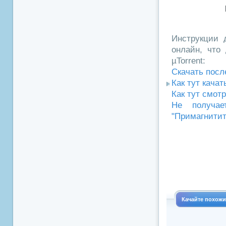
Инструкции д
онлайн, что 
µTorrent:
Скачать посл
Как тут кача
Как тут смот
Не получае
"Примагнитит
Качайте похож