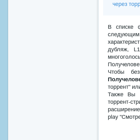
через тор
В списке 
следующим
характерис
дубляж, L
многоголосы
Получеловек
Чтобы без
Получелове
торрент" ил
Также Вы м
торрент-с
расширением
play "Смотр