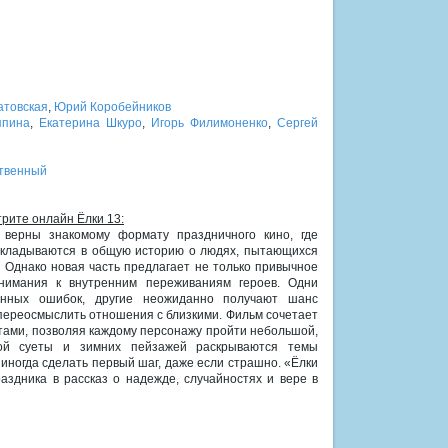
атовская
,
Юрий Коробейников
япина
,
Екатерина Шкуро
,
Игорь Филимоненко
,
Сергей
твенный
трите онлайн Ёлки 13:
 верны знакомому формату праздничного кино, где
складываются в общую историю о людях, пытающихся
 Однако новая часть предлагает не только привычное
нимания к внутренним переживаниям героев. Одни
венных ошибок, другие неожиданно получают шанс
переосмыслить отношения с близкими. Фильм сочетает
ами, позволяя каждому персонажу пройти небольшой,
ой суеты и зимних пейзажей раскрываются темы
иногда сделать первый шаг, даже если страшно. «Ёлки
здника в рассказ о надежде, случайностях и вере в