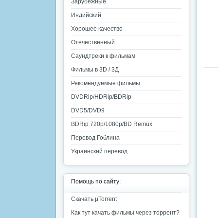
Зарубежные
Индийский
Хорошее качество
Отечественный
Саундтреки к фильмам
Фильмы в 3D / 3Д
Рекомендуемые фильмы
DVDRip/HDRip/BDRip
DVD5/DVD9
BDRip 720p/1080p/BD Remux
Перевод Гоблина
Украинский перевод
Помощь по сайту:
Скачать µTorrent
Как тут качать фильмы через торрент?