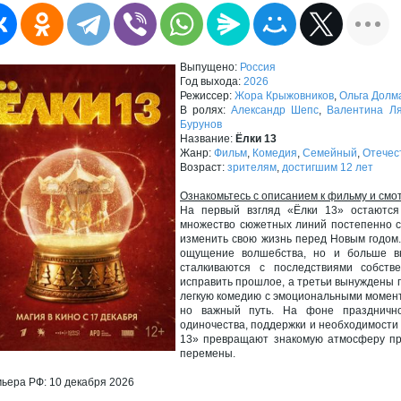
Выпущено:
Россия
Год выхода:
2026
Режиссер:
Жора Крыжовников
,
Ольга Долм
В ролях:
Александр Шепс
,
Валентина Л
Бурунов
Название:
Ёлки 13
Жанр:
Фильм
,
Комедия
,
Семейный
,
Отечес
Возраст:
зрителям
,
достигшим 12 лет
Ознакомьтесь с описанием к фильму и смо
На первый взгляд «Ёлки 13» остаются
множество сюжетных линий постепенно 
изменить свою жизнь перед Новым годом.
ощущение волшебства, но и больше в
сталкиваются с последствиями собст
исправить прошлое, а третьи вынуждены 
легкую комедию с эмоциональными момент
но важный путь. На фоне праздничн
одиночества, поддержки и необходимости 
13» превращают знакомую атмосферу пра
перемены.
ьера РФ: 10 декабря 2026