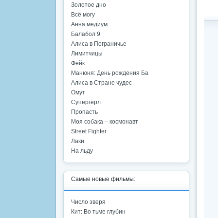
Золотое дно
Всё могу
Анна медиум
Балабол 9
Алиса в Пограничье
Лимитчицы
Фейк
Манюня: День рождения Ба
Алиса в Стране чудес
Омут
Супергёрл
Пропасть
Моя собака – космонавт
Street Fighter
Лаки
На льду
Самые новые фильмы:
Число зверя
Кит: Во тьме глубин