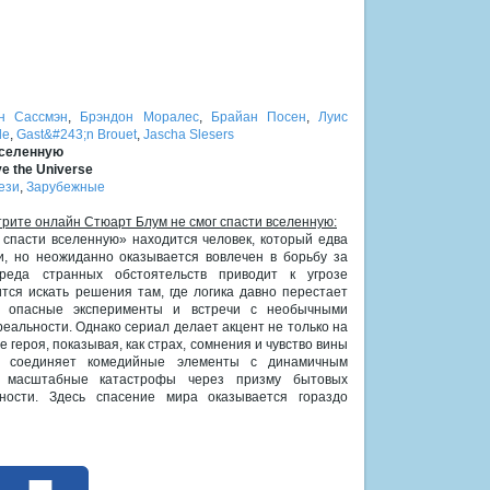
н Сассмэн
,
Брэндон Моралес
,
Брайан Посен
,
Луис
de
,
Gast&#243;n Brouet
,
Jascha Slesers
вселенную
ve the Universe
ези
,
Зарубежные
трите онлайн Стюарт Блум не смог спасти вселенную:
спасти вселенную» находится человек, который едва
, но неожиданно оказывается вовлечен в борьбу за
ереда странных обстоятельств приводит к угрозе
тся искать решения там, где логика давно перестает
и, опасные эксперименты и встречи с необычными
реальности. Однако сериал делает акцент не только на
 героя, показывая, как страх, сомнения и чувство вины
т соединяет комедийные элементы с динамичным
а масштабные катастрофы через призму бытовых
ности. Здесь спасение мира оказывается гораздо