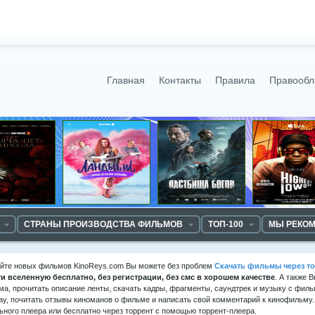
Главная
Контакты
Правила
Правообл
СТРАНЫ ПРОИЗВОДСТВА ФИЛЬМОВ
ТОП-100
МЫ РЕКО
айте новых фильмов KinoReys.com Вы можете без проблем
Скачать фильмы через то
ти вселенную
бесплатно, без регистрации, без смс в хорошем качестве
. А также 
а, прочитать описание ленты, скачать кадры, фрагменты, саундтрек и музыку с филь
ay, почитать отзывы киноманов о фильме и написать свой комментарий к кинофильму
ьного плеера или бесплатно через торрент с помощью торрент-плеера.