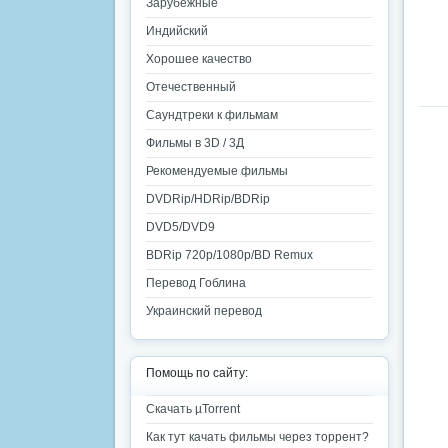
Зарубежные
Индийский
Хорошее качество
Отечественный
Саундтреки к фильмам
Фильмы в 3D / 3Д
Рекомендуемые фильмы
DVDRip/HDRip/BDRip
DVD5/DVD9
BDRip 720p/1080p/BD Remux
Перевод Гоблина
Украинский перевод
Помощь по сайту:
Скачать µTorrent
Как тут качать фильмы через торрент?