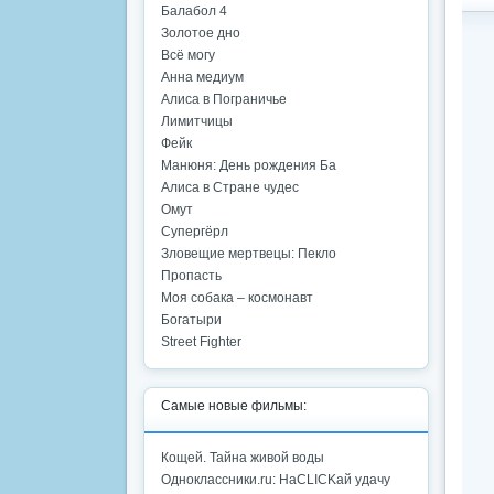
Балабол 4
Золотое дно
Всё могу
Анна медиум
Алиса в Пограничье
Лимитчицы
Фейк
Манюня: День рождения Ба
Алиса в Стране чудес
Омут
Супергёрл
Зловещие мертвецы: Пекло
Пропасть
Моя собака – космонавт
Богатыри
Street Fighter
Самые новые фильмы:
Кощей. Тайна живой воды
Одноклассники.ru: НаCLICKай удачу