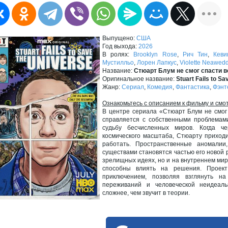
Выпущено:
США
Год выхода:
2026
В ролях:
Brooklyn Rose
,
Рич Тин
,
Кеви
Мустилльо
,
Лорен Лапкус
,
Violette Neawed
Название:
Стюарт Блум не смог спасти 
Оригинальное название:
Stuart Fails to Sa
Жанр:
Сериал
,
Комедия
,
Фантастика
,
Фэнт
Ознакомьтесь с описанием к фильму и смо
В центре сериала «Стюарт Блум не смог 
справляется с собственными проблемами
судьбу бесчисленных миров. Когда ч
космического масштаба, Стюарту приходи
работать. Пространственные аномали
существами становятся частью его новой 
зрелищных идеях, но и на внутреннем мире
способны влиять на решения. Проек
приключением, позволяя взглянуть н
переживаний и человеческой неидеаль
сложнее, чем звучит в теории.