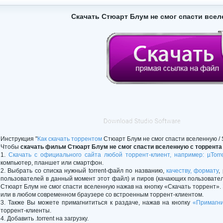
Скачать Стюарт Блум не смог спасти всел
Инструкция "
Как скачать торрентом
Стюарт Блум не смог спасти вселенную / St
Чтобы
скачать фильм Стюарт Блум не смог спасти вселенную с торрента
1.
Скачать с официального сайта любой торрент-клиент, например: µTorr
компьютер, планшет или смартфон.
2. Выбрать со списка нужный torrent-файл по названию,
качеству, формату
,
пользователей в данный момент этот файл) и пиров (качающих пользовате
Стюарт Блум не смог спасти вселенную нажав на кнопку «Скачать торрент».
или в любом современном браузере со встроенным торрент-клиентом.
3. Также Вы можете примагнититься к раздаче, нажав на кнопку
«Примагни
торрент-клиенты.
4. Добавить .torrent на загрузку.