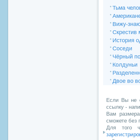
Тьма чело
Американе
Вижу-зна
Скрестив 
История о
Соседи
Чёрный п
Колдуньи
Разделен
Двое во в
Если Вы не 
ссылку - нап
Вам размера
сможете без 
Для того ч
зарегистриро