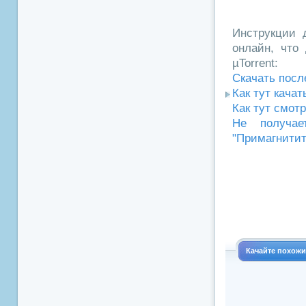
Инструкции д
онлайн, что 
µTorrent:
Скачать посл
Как тут кача
Как тут смот
Не получае
"Примагнитит
Качайте похож