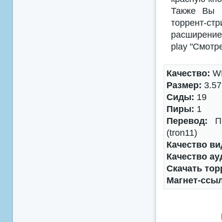
Также Вы м
торрент-с
расширением
play "Смотр
Качество:
WE
Размер:
3.57
Сиды:
19
Пиры:
1
Перевод:
Пр
(tron11)
Качество ви
Качество ау
Скачать тор
Магнет-ссы