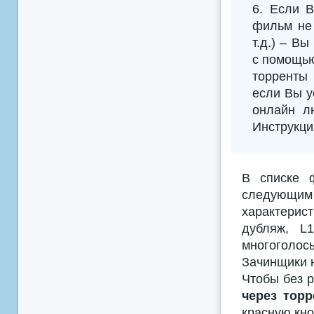
6. Если В
фильм не 
т.д.) – В
с помощью
торренты 
если Вы у
онлайн л
Инструкци
В списке 
следующим
характерис
дубляж, L
многоголосы
Зачинщики н
Чтобы без р
через торр
красную кно