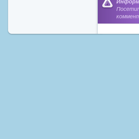
Информ
Посети
коммент