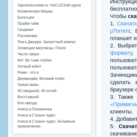
Инструкци
Одноклассники.ru: НаCLICKай удачу
бесплатно
Космическая Машка
Чтобы
ск
Богатыри
1.
Скачат
Прайм-тайм
Гандикап
µTorrent
, 
Распаковка
планшет и
Том и Джерри: Запретный компас
2. Выбрат
Зловещие мертвецы: Пекло
формату
,
Число зверя
пользова
Кит: Во тьме глубин
Хитрый койот
пользова
Рокки - это я
Зачинщик
Джуманджи: Великий побег
сделать 
Чужая мама
браузере 
40 свиданий, 40 ночей
3. Также
Восставший
Коп-звезда
«Примагни
Алиса в Пограничье
клиенты.
Алиса в Стране чудес
4. Добавить
Алиса в Стране чудес. Безумные
5.
Скача
приключения
скачивани