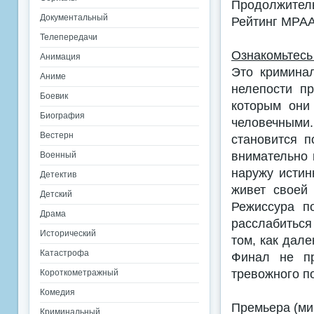
Продолжитель
Документальный
Рейтинг MPA
Телепередачи
Ознакомьтесь
Анимация
Это криминал
Аниме
нелепости пр
Боевик
которым они
Биография
человечными
Вестерн
становится 
внимательно 
Военный
наружу истин
Детектив
живет своей
Детский
Режиссура п
Драма
расслабиться
Исторический
том, как дале
Катастрофа
Финал не пр
тревожного п
Короткометражный
Комедия
Премьера (мир
Криминальный