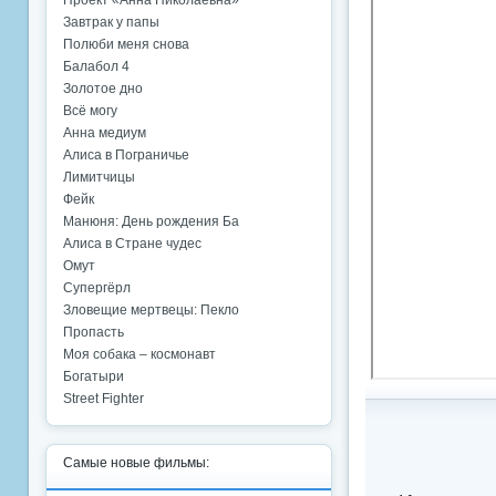
Проект «Анна Николаевна»
Завтрак у папы
Полюби меня снова
Балабол 4
Золотое дно
Всё могу
Анна медиум
Алиса в Пограничье
Лимитчицы
Фейк
Манюня: День рождения Ба
Алиса в Стране чудес
Омут
Супергёрл
Зловещие мертвецы: Пекло
Пропасть
Моя собака – космонавт
Богатыри
Street Fighter
Самые новые фильмы: