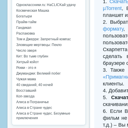
1.
Скачат
Одноклассники.ru: НаCLICKай удачу
µTorrent
, 
Космическая Машка
планшет и
Богатыри
2. Выбрат
Прайм-тайм
Гандикап
формату
,
Распаковка
пользова
Том и Джерри: Запретный компас
пользова
Зловещие мертвецы: Пекло
Скарпетт
Число зверя
сделать 
Кит: Во тьме глубин
Хитрый койот
браузере 
Рокки - это я
3. Также
Джуманджи: Великий побег
«Примагни
Чужая мама
клиенты.
40 свиданий, 40 ночей
4. Добавить
Восставший
Коп-звезда
5.
Скача
Алиса в Пограничье
скачивани
Алиса в Стране чудес
6. Если В
Алиса в Стране чудес. Безумные
фильм не 
приключения
т.д.) – Вы