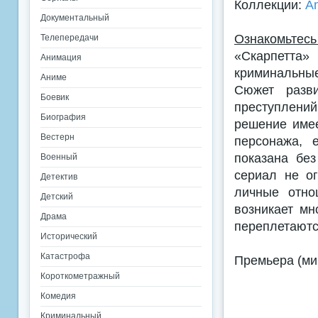
Коллекции:
A
Документальный
Ознакомьтесь
Телепередачи
«Скарпетта
Анимация
криминальны
Аниме
Сюжет разви
Боевик
преступлений 
Биография
решение имее
Вестерн
персонажа, 
показана без
Военный
сериал не о
Детектив
личные отно
Детский
возникает мн
Драма
переплетаютс
Исторический
Катастрофа
Премьера (мир
Короткометражный
Комедия
Криминальный