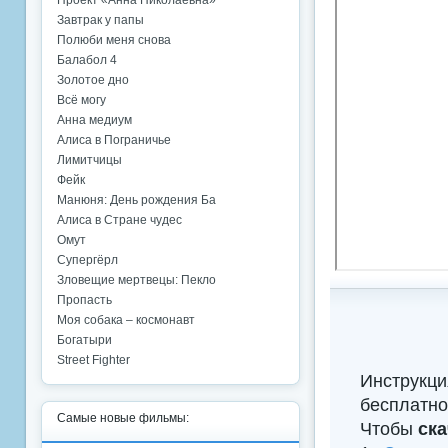
Проект «Анна Николаевна»
Завтрак у папы
Полюби меня снова
Балабол 4
Золотое дно
Всё могу
Анна медиум
Алиса в Пограничье
Лимитчицы
Фейк
Манюня: День рождения Ба
Алиса в Стране чудес
Омут
Супергёрл
Зловещие мертвецы: Пекло
Пропасть
Моя собака – космонавт
Богатыри
Street Fighter
Инструкци
бесплатно
Самые новые фильмы:
Чтобы
ска