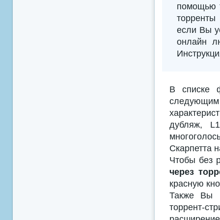
помощью т
торренты 
если Вы у
онлайн л
Инструкци
В списке 
следующим
характерис
дубляж, L
многоголосы
Скарпетта н
Чтобы без р
через торр
красную кно
Также Вы м
торрент-с
расширением