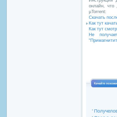
Инструкции д
онлайн, что 
µTorrent:
Скачать посл
Как тут кача
Как тут смот
Не получае
"Примагнитит
Качайте похож
Получело