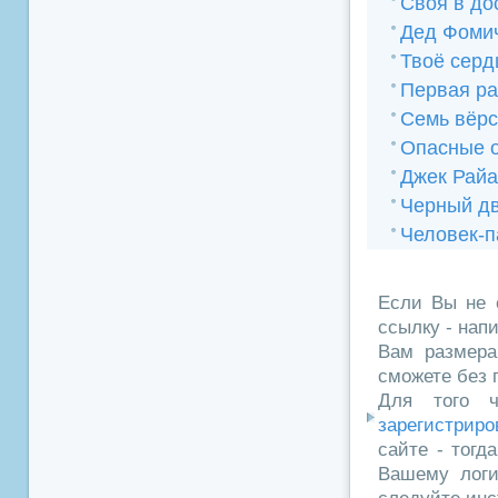
Своя в до
Дед Фоми
Твоё серд
Первая ра
Семь вёрс
Опасные 
Джек Райа
Черный дв
Человек-п
Если Вы не 
ссылку - нап
Вам размера
сможете без 
Для того ч
зарегистриро
сайте - тогд
Вашему логи