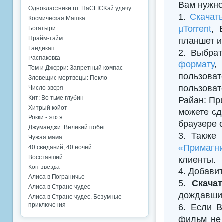
Вам нужно
Одноклассники.ru: НаCLICKай удачу
1.
Скачат
Космическая Машка
µTorrent
, 
Богатыри
Прайм-тайм
планшет и
Гандикап
2. Выбрат
Распаковка
формату
,
Том и Джерри: Запретный компас
пользова
Зловещие мертвецы: Пекло
пользоват
Число зверя
Кит: Во тьме глубин
Райан: Пр
Хитрый койот
можете сд
Рокки - это я
браузере 
Джуманджи: Великий побег
3. Также
Чужая мама
«Примагни
40 свиданий, 40 ночей
Восставший
клиенты.
Коп-звезда
4. Добавить
Алиса в Пограничье
5.
Скача
Алиса в Стране чудес
дождавшис
Алиса в Стране чудес. Безумные
приключения
6. Если В
фильм не 