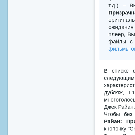
т.д.) – 
Призрач
оригиналь
ожидания 
плеер, Вы
файлы с 
фильмы он
В списке 
следующим
характерис
дубляж, L
многоголосы
Джек Райан:
Чтобы без 
Райан: Пр
кнопочку "С