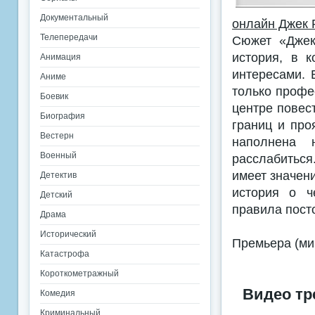
Документальный
онлайн Джек 
Телепередачи
Сюжет «Джек
история, в 
Анимация
интересами. 
Аниме
только профе
Боевик
центре повест
Биография
границ и пр
Вестерн
наполнена 
Военный
расслабиться
имеет значен
Детектив
история о ч
Детский
правила пост
Драма
Исторический
Премьера (мир
Катастрофа
Короткометражный
Видео тр
Комедия
Криминальный