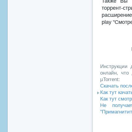
Также Вы м
торрент-с
расширением
play "Смотр
Инструкции д
онлайн, что 
µTorrent:
Скачать посл
Как тут кача
Как тут смот
Не получае
"Примагнитит