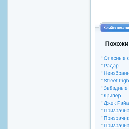
Качайте похож
Похожи
Опасные 
Радар
Неизбран
Street Figh
Звёздные 
Крипер
Джек Рай
Призрачн
Призрачна
Призрачна