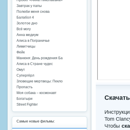
Проект «Анна Николаевна»
Завтрак у папы
Полюби меня снова
Балабол 4
Золотое дно
Всё могу
Анна медиум
Алиса в Пограничье
Лимитчицы
Фейк
Манюня: День рождения Ба
Алиса в Стране чудес
Омут
Супергёрл
Зловещие мертвецы: Пекло
Пропасть
Моя собака – космонавт
Скачать
Богатыри
Street Fighter
Инструкци
Tom Clancy
Самые новые фильмы:
Чтобы
ск