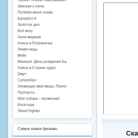
Проект «Анна Николаевна»
Завтрак у папы
Полюби меня снова
Балабол 4
Золотое дно
Всё могу
Анна медиум
Алиса в Пограничье
Лимитчицы
Фейк
Манюня: День рождения Ба
Алиса в Стране чудес
Омут
Супергёрл
Зловещие мертвецы: Пекло
Пропасть
Моя собака – космонавт
Богатыри
Street Fighter
Самые новые фильмы:
Ска