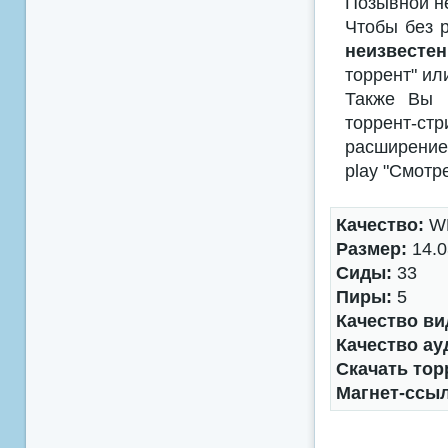
Позывной не
Чтобы без р
неизвестен
торрент" ил
Также Вы м
торрент-с
расширением
play "Смотр
Качество:
WE
Размер:
14.0
Сиды:
33
Пиры:
5
Качество ви
Качество ау
Скачать тор
Магнет-ссы