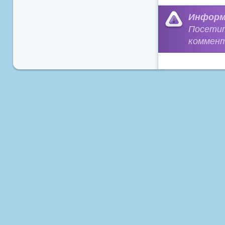
Информ
Посети
коммент