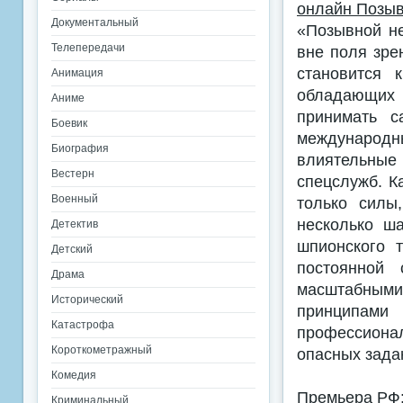
онлайн Позыв
Документальный
«Позывной не
Телепередачи
вне поля зре
становится 
Анимация
обладающих 
Аниме
принимать с
Боевик
международн
Биография
влиятельны
Вестерн
спецслужб. К
Военный
только силы
несколько ш
Детектив
шпионского 
Детский
постоянной
Драма
масштабным
Исторический
принципами
Катастрофа
профессиона
Короткометражный
опасных зада
Комедия
Премьера РФ:
Криминальный