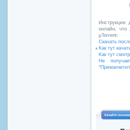
Инструкции д
онлайн, что 
µTorrent:
Скачать посл
Как тут кача
Как тут смот
Не получае
"Примагнитит
Качайте похож