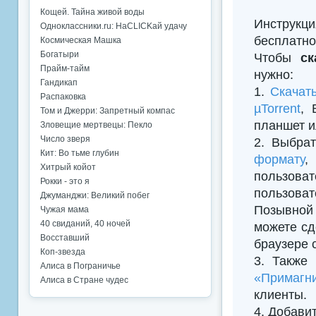
Кощей. Тайна живой воды
Инструкци
Одноклассники.ru: НаCLICKай удачу
бесплатно
Космическая Машка
Богатыри
Чтобы
ск
Прайм-тайм
нужно:
Гандикап
1.
Скачат
Распаковка
µTorrent
, 
Том и Джерри: Запретный компас
планшет и
Зловещие мертвецы: Пекло
Число зверя
2. Выбрат
Кит: Во тьме глубин
формату
,
Хитрый койот
пользова
Рокки - это я
пользова
Джуманджи: Великий побег
Позывной 
Чужая мама
40 свиданий, 40 ночей
можете сд
Восставший
браузере 
Коп-звезда
3. Также
Алиса в Пограничье
«Примагни
Алиса в Стране чудес
клиенты.
4. Добавить