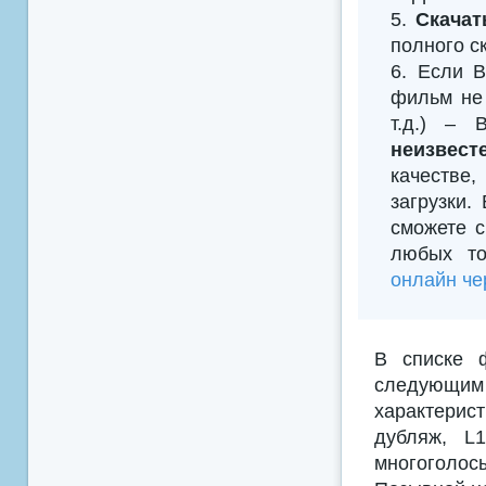
5.
Скачат
полного с
6. Если В
фильм не 
т.д.) –
неизвест
качестве
загрузки.
сможете с
любых то
онлайн че
В списке 
следующим
характерис
дубляж, L
многоголосы