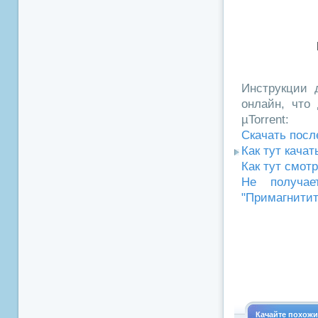
Инструкции д
онлайн, что 
µTorrent:
Скачать посл
Как тут кача
Как тут смот
Не получае
"Примагнитит
Качайте похож