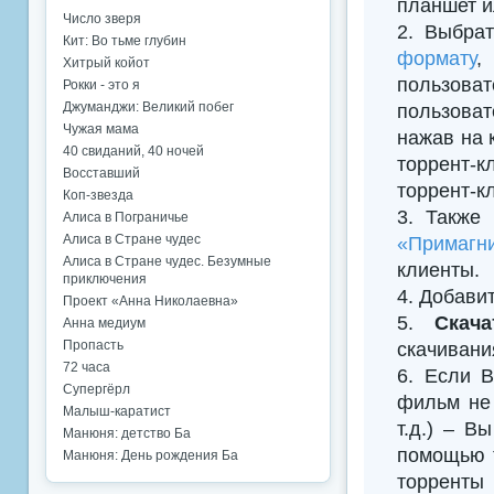
планшет и
Число зверя
2. Выбрат
Кит: Во тьме глубин
формату
,
Хитрый койот
пользова
Рокки - это я
Джуманджи: Великий побег
пользоват
Чужая мама
нажав на 
40 свиданий, 40 ночей
торрент-к
Восставший
торрент-к
Коп-звезда
3. Также
Алиса в Пограничье
Алиса в Стране чудес
«Примагни
Алиса в Стране чудес. Безумные
клиенты.
приключения
4. Добавить
Проект «Анна Николаевна»
5.
Скач
Анна медиум
Пропасть
скачивани
72 часа
6. Если В
Супергёрл
фильм не 
Малыш-каратист
т.д.) – В
Манюня: детство Ба
помощью т
Манюня: День рождения Ба
торренты 