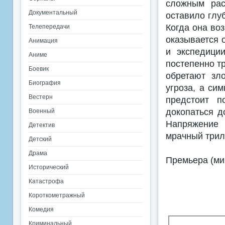
сложным рас
Документальный
оставило глу
Когда она воз
Телепередачи
оказывается 
Анимация
и экспедици
Аниме
постепенно т
Боевик
обретают зл
Биография
угроза, а си
Вестерн
предстоит п
докопаться д
Военный
Напряжение 
Детектив
мрачный трил
Детский
Драма
Премьера (ми
Исторический
Катастрофа
Короткометражный
Комедия
Криминальный