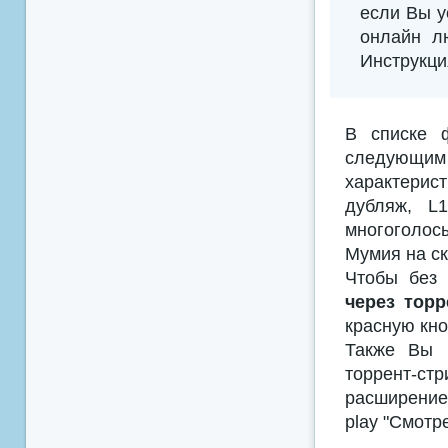
если Вы у
онлайн л
Инструкци
В списке 
следующим
характерис
дубляж, L
многоголосы
Мумия на ск
Чтобы без 
через торр
красную кно
Также Вы м
торрент-с
расширением
play "Смотр