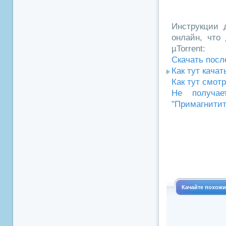
Инструкции д
онлайн, что 
µTorrent:
Скачать посл
Как тут кача
Как тут смот
Не получае
"Примагнитит
Качайте похож