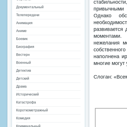
стабильности
Документальный
привычными 
Однако обс
Телепередачи
необходимос
Анимация
развивается 
Аниме
моментами.
Боевик
нежелания ме
Биография
собственного
Вестерн
наполнена ир
многие могут 
Военный
Детектив
Слоган: «Все
Детский
Драма
Исторический
Катастрофа
Короткометражный
Комедия
Криминальный