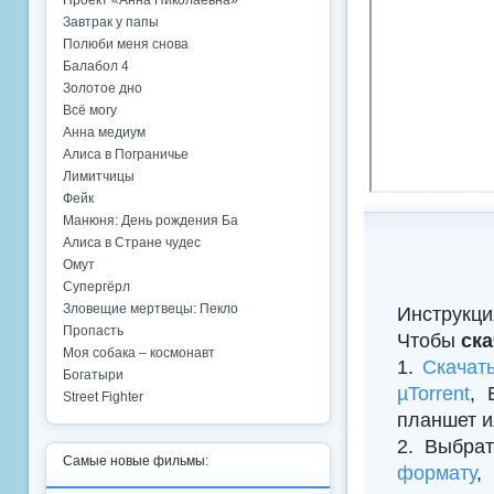
Проект «Анна Николаевна»
Завтрак у папы
Полюби меня снова
Балабол 4
Золотое дно
Всё могу
Анна медиум
Алиса в Пограничье
Лимитчицы
Фейк
Манюня: День рождения Ба
Алиса в Стране чудес
Омут
Супергёрл
Зловещие мертвецы: Пекло
Инструкци
Пропасть
Чтобы
ск
Моя собака – космонавт
1.
Скачат
Богатыри
µTorrent
, 
Street Fighter
планшет и
2. Выбрат
Самые новые фильмы:
формату
,