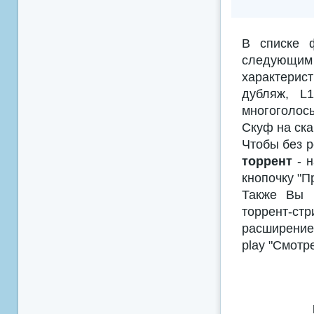
В списке 
следующим
характерис
дубляж, L
многоголосы
Скуф на ска
Чтобы без р
торрент
- н
кнопочку "П
Также Вы м
торрент-с
расширением
play "Смотр