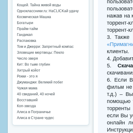
пользова
Кощей. Тайна живой воды
пользоват
Одноклассники.ru: НаCLICKай удачу
нажав на 
Космическая Машка
торрент-к
Богатыри
Прайм-тайм
торрент-к
Гандикап
3. Также
Распаковка
«Примагни
Том и Джерри: Запретный компас
клиенты.
Зловещие мертвецы: Пекло
4. Добавить
Число зверя
Кит: Во тьме глубин
5.
Скач
Хитрый койот
скачивани
Рокки - это я
6. Если В
Джуманджи: Великий побег
фильм не 
Чужая мама
т.д.) – В
40 свиданий, 40 ночей
Восставший
помощью т
Коп-звезда
торренты 
Алиса в Пограничье
если Вы у
Алиса в Стране чудес
онлайн л
Инструкци