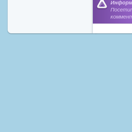
Информ
Посети
коммент