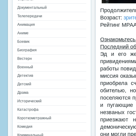
Документальный
Продолжитель
Телепередачи
Возраст:
зрит
Рейтинг MPA
Анимация
Аниме
Ознакомьтес
Боевик
Последний об
Биография
Эд и его же
Вестерн
привидениями
Военный
работы повид
миссия оказы
Детектив
приобрела с
Детский
обителью, н
Драма
поселяются п
Исторический
и пугающие 
Катастрофа
незваных гос
Короткометражный
приезжают 
демоническую 
Комедия
они могли пр
Криминальный