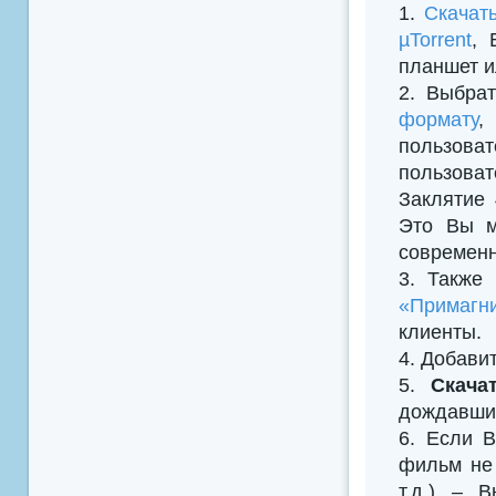
1.
Скачат
µTorrent
, 
планшет и
2. Выбрат
формату
,
пользова
пользова
Заклятие 
Это Вы м
современн
3. Также
«Примагни
клиенты.
4. Добавить
5.
Скача
дождавшис
6. Если В
фильм не 
т.д.) – 