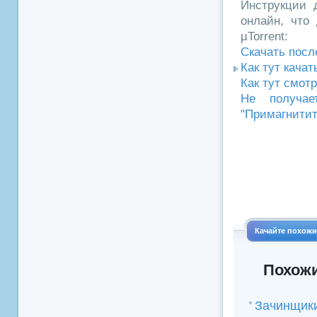
Инструкции д
онлайн, что 
µTorrent:
Скачать посл
Как тут кача
Как тут смот
Не получае
"Примагнитит
Качайте похож
Похожи
Зачинщик