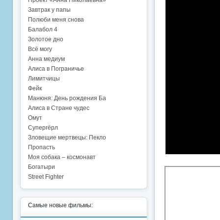
Проект «Анна Николаевна»
Завтрак у папы
Полюби меня снова
Балабол 4
Золотое дно
Всё могу
Анна медиум
Алиса в Пограничье
Лимитчицы
Фейк
Манюня: День рождения Ба
Алиса в Стране чудес
Омут
Супергёрл
Зловещие мертвецы: Пекло
Пропасть
Моя собака – космонавт
Богатыри
Street Fighter
Самые новые фильмы: