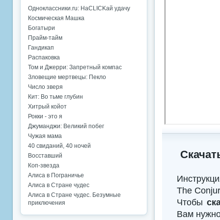
Одноклассники.ru: НаCLICKай удачу
Космическая Машка
Богатыри
Прайм-тайм
Гандикап
Распаковка
Том и Джерри: Запретный компас
Зловещие мертвецы: Пекло
Число зверя
Кит: Во тьме глубин
Хитрый койот
Рокки - это я
Джуманджи: Великий побег
Чужая мама
40 свиданий, 40 ночей
Скачат
Восставший
Коп-звезда
Алиса в Пограничье
Инструкци
Алиса в Стране чудес
The Conjur
Алиса в Стране чудес. Безумные
Чтобы
ск
приключения
Вам нужно