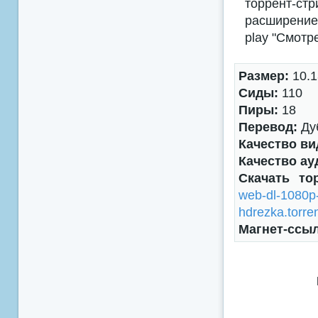
торрент-с
расширением
play "Смотр
Размер:
10.1
Сиды:
110
Пиры:
18
Перевод:
Ду
Качество ви
Качество ау
Скачать то
web-dl-1080p
hdrezka.torre
Магнет-ссы