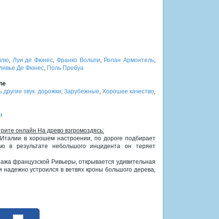
ллю
,
Луи де Фюнес
,
Франко Вольпи
,
Ролан Армонтель
,
ливье Де Фюнес
,
Поль Пребуа
he
ь другие звук. дорожки
,
Зарубежные
,
Хорошее качество
,
и
трите онлайн На древо взгромоздясь:
 Италии в хорошем настроении, по дороге подбирает
ью в результате небольшого инцидента он теряет
зажа французской Ривьеры, открывается удивительная
и надежно устроился в ветвях кроны большого дерева,