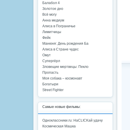
Балабол 4
Золотое дно
Всё могу
Анна медиум
Алиса в Пограничье
Лимитчицы
Фейк
Манюня: День рождения Ба
Алиса в Стране чудес
Омут
Супергёрл
Зловещие мертвецы: Пекло
Пропасть
Моя собака – космонавт
Богатыри
Street Fighter
Самые новые фильмы:
Одноклассники.ru: НаCLICKай удачу
Космическая Машка