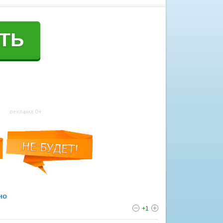
но
+1