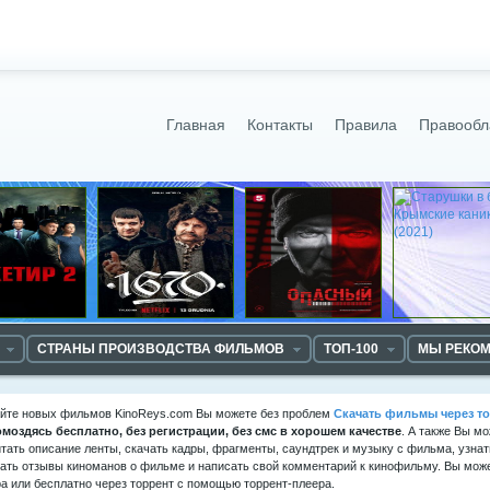
Главная
Контакты
Правила
Правообл
СТРАНЫ ПРОИЗВОДСТВА ФИЛЬМОВ
ТОП-100
МЫ РЕКО
айте новых фильмов KinoReys.com Вы можете без проблем
Скачать фильмы через то
омоздясь
бесплатно, без регистрации, без смс в хорошем качестве
. А также Вы м
тать описание ленты, скачать кадры, фрагменты, саундтрек и музыку с фильма, узнат
ать отзывы киноманов о фильме и написать свой комментарий к кинофильму. Вы може
а или бесплатно через торрент с помощью торрент-плеера.