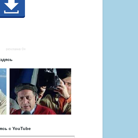
оздясь
ясь с YouTube