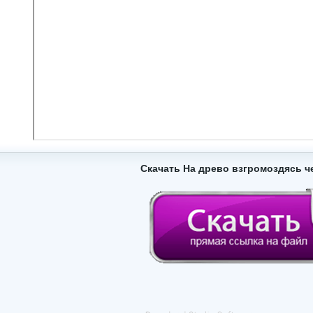
Скачать На древо взгромоздясь ч