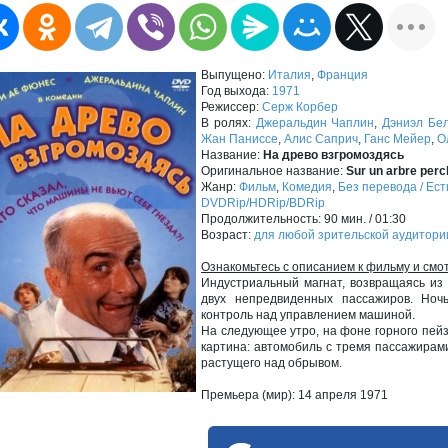
Выпущено:
Италия
,
Франция
Год выхода:
1971
Режиссер:
Серж Корбер
В ролях:
Джеральдин Чаплин
,
Дэниэл Бе
Жан Паниссе
,
Алис Саприч
,
Ганс Мейер
,
О
Название:
На древо взгромоздясь
Оригинальное название:
Sur un arbre perc
Жанр:
Фильм
,
Комедия
,
Без перевода / Ест
DVDRip/HDRip/BDRip
Продолжительность: 90 мин. / 01:30
Возраст:
для любой зрительской аудитори
Ознакомьтесь с описанием к фильму и смо
Индустриальный магнат, возвращаясь из
двух непредвиденных пассажиров. Ноч
контроль над управлением машиной.
На следующее утро, на фоне горного пей
картина: автомобиль с тремя пассажирам
растущего над обрывом.
Премьера (мир): 14 апреля 1971