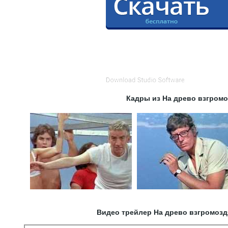
Кадры из На древо взгром
Видео трейлер На древо взгромозд