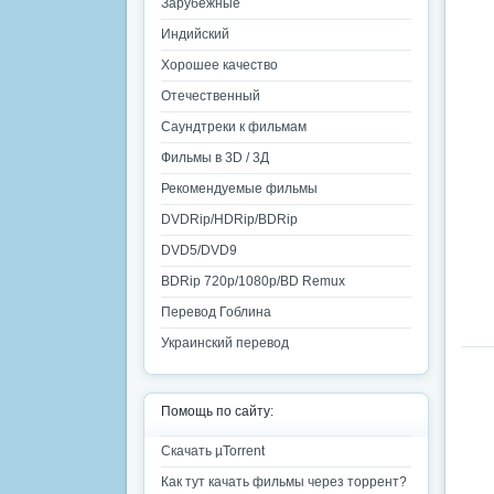
Зарубежные
Индийский
Хорошее качество
Отечественный
Саундтреки к фильмам
Фильмы в 3D / 3Д
Рекомендуемые фильмы
DVDRip/HDRip/BDRip
DVD5/DVD9
BDRip 720p/1080p/BD Remux
Перевод Гоблина
Украинский перевод
Помощь по сайту:
Скачать µTorrent
Как тут качать фильмы через торрент?