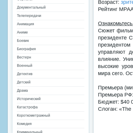
Возраст:
зрит
Документальный
Рейтинг MPA
Телепередачи
Ознакомьтесь
Анимация
Сюжет фильма
Аниме
президенте С
Боевик
президентом
Биография
управляют д
Вестерн
влияние. Уни
высокие уро
Военный
мира сего. О
Детектив
Детский
Премьера (ми
Драма
Премьера РФ:
Исторический
Бюджет: $40 
Катастрофа
Слоган: «The 
Короткометражный
Комедия
Криминальный