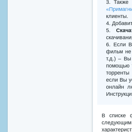
3. Также
«Примагни
клиенты.
4. Добавить
5.
Скач
скачивани
6. Если В
фильм не 
т.д.) – В
помощью т
торренты 
если Вы у
онлайн л
Инструкци
В списке 
следующим
характерис