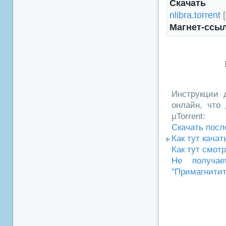
Скачать
nlibra.torrent
[
Магнет-ссы
Инструкции д
онлайн, что 
µTorrent:
Скачать посл
Как тут кача
Как тут смот
Не получае
"Примагнитит