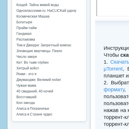
Кощей. Тайна живой воды
Одноклассники.ru: НаCLICKай удачу
Космическая Машка
Богатыри
Прайм-тайм
Гандикап
Распаковка
Том и Джерри: Запретный компас
Инструкци
Зловещие мертвецы: Пекло
Чтобы
ска
Число зверя
1.
Скачат
Кит: Во тьме глубин
µTorrent
, 
Хитрый койот
Рокки - это я
планшет и
Джуманджи: Великий побег
2. Выбрат
Чужая мама
формату
,
40 свиданий, 40 ночей
пользова
Восставший
пользоват
Коп-звезда
Алиса в Пограничье
нажав на 
Алиса в Стране чудес
торрент-к
торрент-к