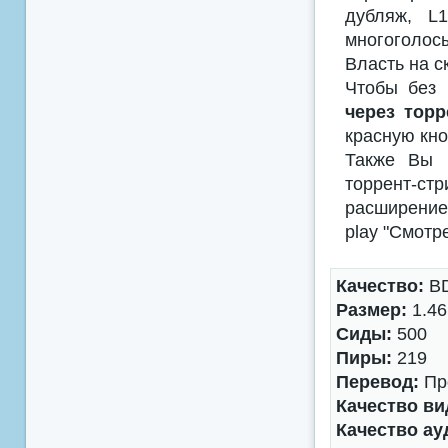
дубляж, L
многоголосы
Власть на с
Чтобы без 
через торр
красную кно
Также Вы м
торрент-с
расширением
play "Смотр
Качество:
BD
Размер:
1.46
Сиды:
500
Пиры:
219
Перевод:
Пр
Качество ви
Качество ау