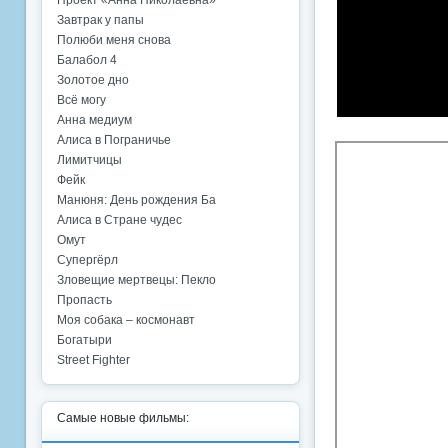
Проект «Анна Николаевна»
Завтрак у папы
Полюби меня снова
Балабол 4
Золотое дно
Всё могу
Анна медиум
Алиса в Пограничье
Лимитчицы
Фейк
Манюня: День рождения Ба
Алиса в Стране чудес
Омут
Супергёрл
Зловещие мертвецы: Пекло
Пропасть
Моя собака – космонавт
Богатыри
Street Fighter
Самые новые фильмы: