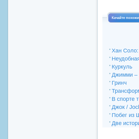
Качайте похож
Хан Соло:
Неудобная
Куркуль
Джимми – 
Гринч
Трансфор
В спорте 
Джок / Jo
Побег из 
Две истор