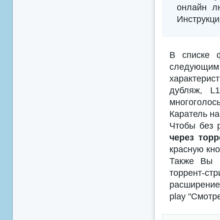
онлайн л
Инструкци
В списке 
следующим
характерис
дубляж, L
многоголосы
Каратель на
Чтобы без 
через торр
красную кно
Также Вы м
торрент-с
расширением
play "Смотр