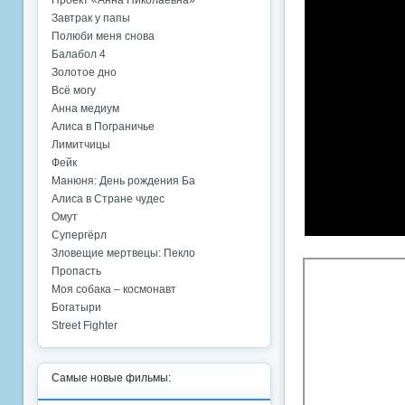
Проект «Анна Николаевна»
Завтрак у папы
Полюби меня снова
Балабол 4
Золотое дно
Всё могу
Анна медиум
Алиса в Пограничье
Лимитчицы
Фейк
Манюня: День рождения Ба
Алиса в Стране чудес
Омут
Супергёрл
Зловещие мертвецы: Пекло
Пропасть
Моя собака – космонавт
Богатыри
Street Fighter
Самые новые фильмы: