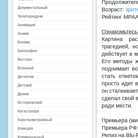
Продолжитель
Документальный
Возраст:
зрит
Рейтинг MPA
Телепередачи
Анимация
Ознакомьтесь
Аниме
Картина рас
Боевик
трагедией, н
Биография
действует в м
Вестерн
Его методы ж
поднимает во
Военный
стать ответ
Детектив
просто идет в
Детский
он сталкивает
Драма
сделал свой в
Исторический
ради мести.
Катастрофа
Премьера (ми
Короткометражный
Премьера РФ:
Комедия
Релиз на Blu-
Криминальный