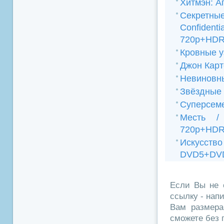
Хитмэн: А
Секретные
Confiden
720p+HDR
Кровные 
Джон Карте
Невиновн
Звёздные 
Суперсеме
Месть /
720p+HDR
Искусство
DVD5+DVD
Если Вы не 
ссылку - нап
Вам размера
сможете без 