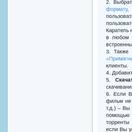
2. Выбрат
формату
,
пользова
пользова
Каратель 
в любом 
встроенны
3. Также
«Примагни
клиенты.
4. Добавить
5.
Скача
скачивани
6. Если В
фильм не 
т.д.) – В
помощью т
торренты 
если Вы у