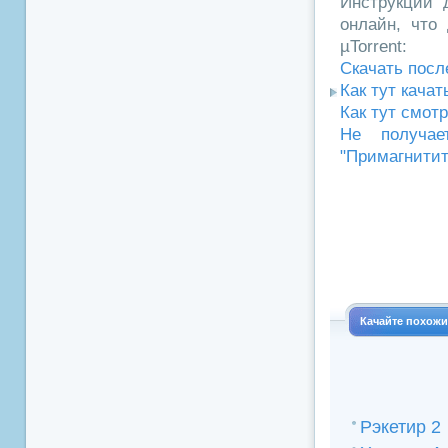
Инструкции д
онлайн, что 
µTorrent:
Скачать посл
Как тут кача
Как тут смот
Не получае
"Примагнитит
Качайте похож
Рэкетир 2