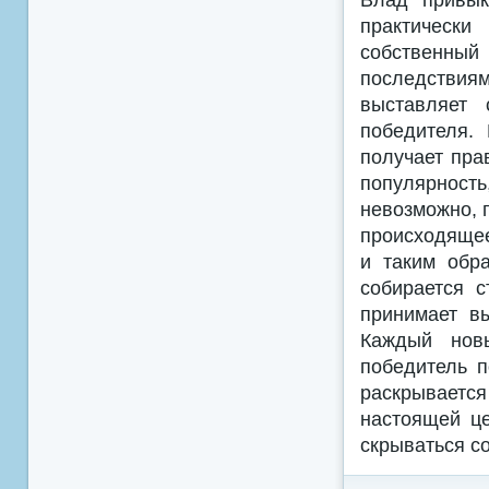
практическ
собственн
последствия
выставляет 
победителя.
получает пра
популярность
невозможно, 
происходящее
и таким обр
собирается 
принимает в
Каждый новы
победитель 
раскрываетс
настоящей це
скрываться с