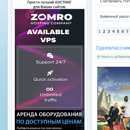
Сортировать стат
Просто лучший ХОСТИНГ
для Ваших сайтов:
Буквенный указат
1
2
3
4
5
6
7
Одноклассник
Новость добавлена: