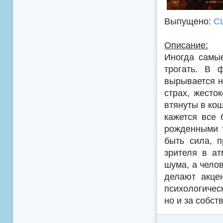
Выпущено:
С
Описание:
Иногда самы
трогать. В 
вырывается н
страх, жесто
втянуты в ко
кажется все 
рожденными т
быть сила, 
зрителя в ат
шума, а чело
делают акце
психологичес
но и за собст