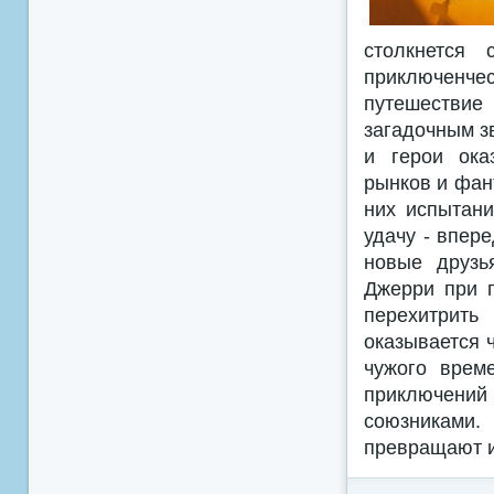
столкнется
приключенче
путешествие
загадочным з
и герои ока
рынков и фан
них испытани
удачу - впере
новые друзь
Джерри при п
перехитрить
оказывается 
чужого врем
приключени
союзниками
превращают и