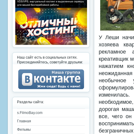
У Леши начин
хозяева ква
рекламное а
Наш сайт есть в социальных сетях.
креативщик м
Присоединяйтесь, советуйте друзьям:
нажатием кн
неожиданная 
необычное у
сформулиров
изменилась.
необходимое
Разделы сайта:
дорогая маши
s.FilmoBay.com
все, чего он
Главная
воспринимат
безграничны
Фильмы