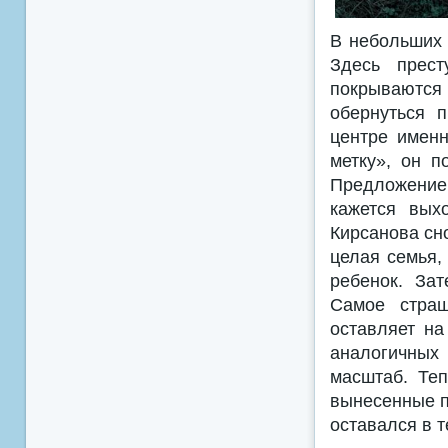
В небольших 
Здесь прест
покрываются
обернуться 
центре именн
метку», он 
Предложение
кажется вых
Кирсанова сн
целая семья,
ребенок. За
Самое страш
оставляет на
аналогичных 
масштаб. Теп
вынесенные п
оставался в т