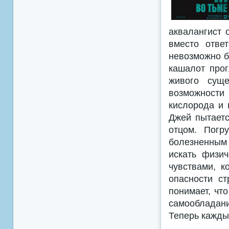
аквалангист 
вместо отве
невозможно б
кашалот прог
живого суще
возможности
кислорода и 
Джей пытаетс
отцом. Погр
болезненным
искать физи
чувствами, к
опасности ст
понимает, что
самообладани
Теперь кажды