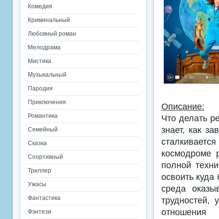
Комедия
Криминальный
Любовный роман
Мелодрама
Мистика
Музыкальный
Пародия
Приключения
Описание:
Романтика
Что делать р
знает, как з
Семейный
сталкиваетс
Сказка
космодроме 
Спортивный
полной техни
Триллер
освоить куда
Ужасы
среда оказы
Фантастика
трудностей, 
отношения
Фэнтези