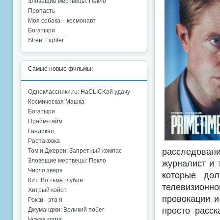
Зловещие мертвецы: Пекло
Пропасть
Моя собака – космонавт
Богатыри
Street Fighter
Самые новые фильмы:
Одноклассники.ru: НаCLICKай удачу
Космическая Машка
Богатыри
Прайм-тайм
Гандикап
Распаковка
расследовани
Том и Джерри: Запретный компас
Зловещие мертвецы: Пекло
журналист и 
Число зверя
которые дол
Кит: Во тьме глубин
телевизион
Хитрый койот
провокации и
Рокки - это я
просто расск
Джуманджи: Великий побег
Чужая мама