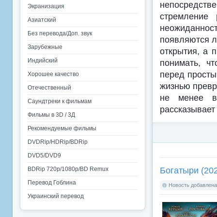
непосредств
Экранизация
стремление 
Азиатский
неожиданнос
Без перевода/Доп. звук
появляются л
Зарубежные
открытия, а 
Индийский
понимать, ч
перед просты
Хорошее качество
жизнью превра
Отечественный
не менее в
Саундтреки к фильмам
рассказывает 
Фильмы в 3D / 3Д
Рекомендуемые фильмы
DVDRip/HDRip/BDRip
DVD5/DVD9
Богатыри (20
BDRip 720p/1080p/BD Remux
Перевод Гоблина
Новость добавлена:
Украинский перевод