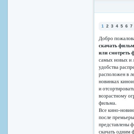
1
2
3
4
5
6
7
Добро пожалова
скачать фильмы
или смотреть
самых новых и 
удобства распр
расположен в ле
новинках кино
и отсортироват
возрастному ог
фильма.
Все кино-новинк
после премьеры 
представлены ф
скачать одним 