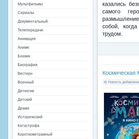
казались без
Мультфильмы
самого гер
Сериалы
размышление 
Документальный
собой, когд
Телепередачи
трудом.
Анимация
Аниме
Боевик
Биография
Космическая 
Вестерн
Военный
Новость добавлена:
Детектив
Детский
Драма
Исторический
Катастрофа
Короткометражный