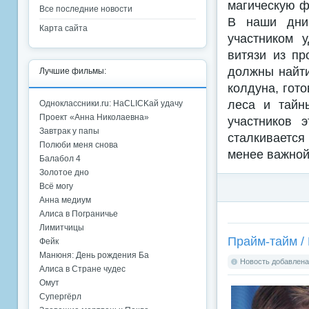
магическую ф
Все последние новости
В наши дни
Карта сайта
участником 
витязи из п
должны найти
Лучшие фильмы:
колдуна, гот
леса и тайн
Одноклассники.ru: НаCLICKай удачу
Проект «Анна Николаевна»
участников 
Завтрак у папы
сталкивается
Полюби меня снова
менее важной,
Балабол 4
Золотое дно
Всё могу
Анна медиум
Алиса в Пограничье
Лимитчицы
Прайм-тайм / 
Фейк
Манюня: День рождения Ба
Новость добавлена:
Алиса в Стране чудес
Омут
Супергёрл