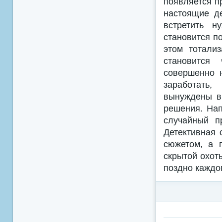
появляется п
настоящие де
встретить н
становится по
этом тотали
становится
совершенно 
заработать,
вынуждены вы
решения. Нап
случайный п
Детективная 
сюжетом, а 
скрытой охот
поздно каждо