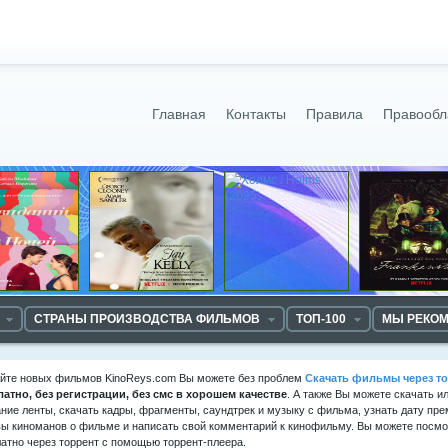
Главная
Контакты
Правила
Правообл
СТРАНЫ ПРОИЗВОДСТВА ФИЛЬМОВ
ТОП-100
МЫ РЕКО
айте новых фильмов KinoReys.com Вы можете без проблем
Скачать фильмы через то
латно, без регистрации, без смс в хорошем качестве
. А также Вы можете скачать и
ние ленты, скачать кадры, фрагменты, саундтрек и музыку с фильма, узнать дату пре
ы киноманов о фильме и написать свой комментарий к кинофильму. Вы можете посмот
атно через торрент с помощью торрент-плеера.