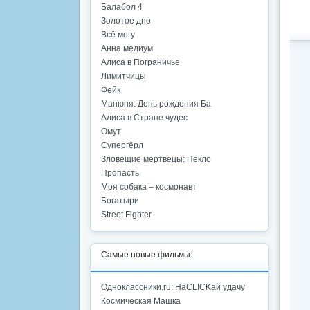
Балабол 4
Золотое дно
Всё могу
Анна медиум
Алиса в Пограничье
Лимитчицы
Фейк
Манюня: День рождения Ба
Алиса в Стране чудес
Омут
Супергёрл
Зловещие мертвецы: Пекло
Пропасть
Моя собака – космонавт
Богатыри
Street Fighter
Самые новые фильмы:
Одноклассники.ru: НаCLICKай удачу
Космическая Машка