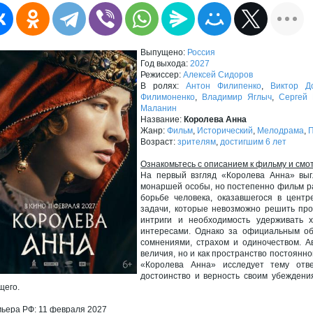
Выпущено:
Россия
Год выхода:
2027
Режиссер:
Алексей Сидоров
В ролях:
Антон Филипенко
,
Виктор Д
Филимоненко
,
Владимир Яглыч
,
Сергей 
Маланин
Название:
Королева Анна
Жанр:
Фильм
,
Исторический
,
Мелодрама
,
Возраст:
зрителям
,
достигшим 6 лет
Ознакомьтесь с описанием к фильму и смо
На первый взгляд «Королева Анна» выг
монаршей особы, но постепенно фильм ра
борьбе человека, оказавшегося в центр
задачи, которые невозможно решить про
интриги и необходимость удерживать 
интересами. Однако за официальным об
сомнениями, страхом и одиночеством. А
величия, но и как пространство постоянно
«Королева Анна» исследует тему отве
достоинство и верность своим убеждени
щего.
ьера РФ: 11 февраля 2027