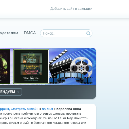
Добавить сайт в закладки
адателям
DMCA
МЕНДУЕМ
ррент, Смотреть онлайн
»
Фильм
» Королева Анна
ли посмотреть трейлер или отрывок фильма, прочитать
мьеры в России и выхода ленты на DVD / Blu-Ray, почитать
реть фильм онлайн с бесплатного легального плеера или