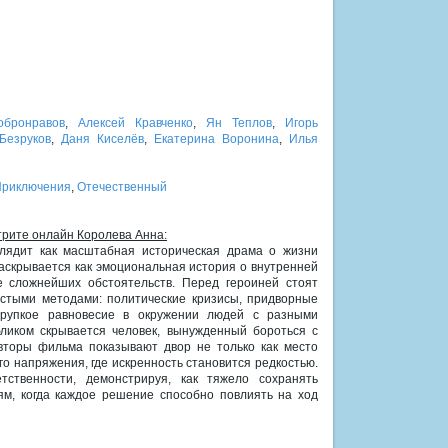
обронравов
,
Алексей Кравченко
,
Ян Теплов
,
Игорь
Безруков
,
Даня Киселёв
,
Екатерина Воронина
,
Илья
Приключения
,
Отечественный
трите онлайн Королева Анна:
лядит как масштабная историческая драма о жизни
скрывается как эмоциональная история о внутренней
е сложнейших обстоятельств. Перед героиней стоят
стыми методами: политические кризисы, придворные
хрупкое равновесие в окружении людей с разными
ликом скрывается человек, вынужденный бороться с
вторы фильма показывают двор не только как место
го напряжения, где искренность становится редкостью.
тственности, демонстрируя, как тяжело сохранять
ям, когда каждое решение способно повлиять на ход