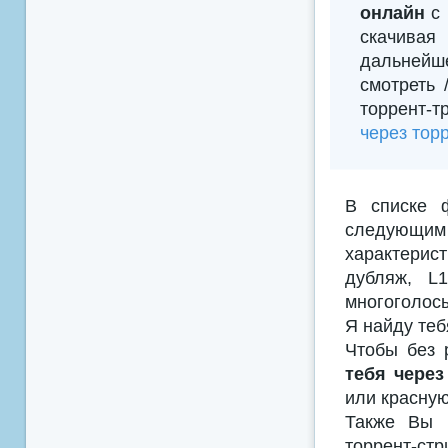
онлайн
с 
скачивая
дальнейш
смотреть
торрент-т
через тор
В списке 
следующим
характерис
дубляж, L
многоголосы
Я найду теб
Чтобы без 
тебя через
или красную
Также Вы м
торрент-с