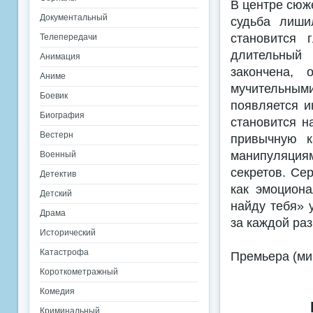
В центре сюж
Документальный
судьба лиши
становится 
Телепередачи
длительный
Анимация
закончена,
Аниме
мучительными
Боевик
появляется и
Биография
становится н
Вестерн
привычную к
манипуляция
Военный
секретов. Се
Детектив
как эмоцион
Детский
найду тебя» 
Драма
за каждой ра
Исторический
Катастрофа
Премьера (ми
Короткометражный
Комедия
Криминальный