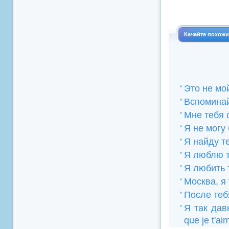
Качайте похож
Это не мо
Вспомина
Мне тебя
Я не могу 
Я найду т
Я люблю т
Я любить 
Москва, я
После теб
Я так дав
que je t'a