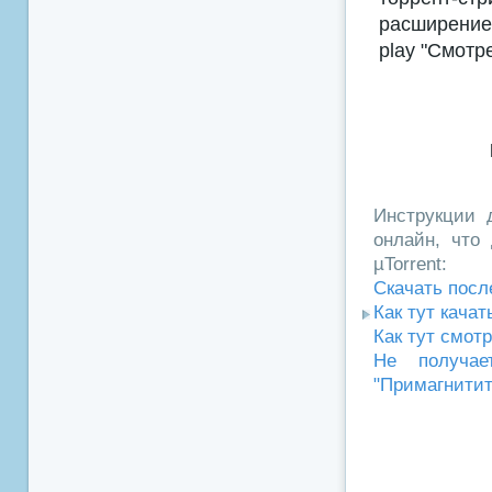
расширением
play "Смотр
Инструкции д
онлайн, что 
µTorrent:
Скачать посл
Как тут кача
Как тут смот
Не получае
"Примагнитит