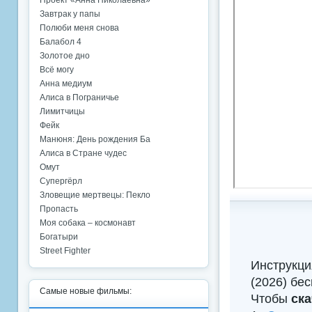
Проект «Анна Николаевна»
Завтрак у папы
Полюби меня снова
Балабол 4
Золотое дно
Всё могу
Анна медиум
Алиса в Пограничье
Лимитчицы
Фейк
Манюня: День рождения Ба
Алиса в Стране чудес
Омут
Супергёрл
Зловещие мертвецы: Пекло
Пропасть
Моя собака – космонавт
Богатыри
Street Fighter
Инструкци
(2026) бе
Самые новые фильмы:
Чтобы
ска