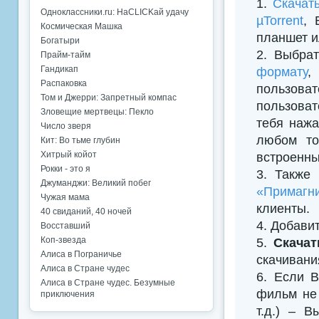
1.
Скачат
Одноклассники.ru: НаCLICKай удачу
µTorrent
, 
Космическая Машка
планшет и
Богатыри
2. Выбрат
Прайм-тайм
Гандикап
формату
,
Распаковка
пользова
Том и Джерри: Запретный компас
пользоват
Зловещие мертвецы: Пекло
тебя нажа
Число зверя
любом то
Кит: Во тьме глубин
Хитрый койот
встроенны
Рокки - это я
3. Также
Джуманджи: Великий побег
«Примагни
Чужая мама
клиенты.
40 свиданий, 40 ночей
4. Добавить
Восставший
Коп-звезда
5.
Скачат
Алиса в Пограничье
скачивани
Алиса в Стране чудес
6. Если В
Алиса в Стране чудес. Безумные
фильм не 
приключения
т.д.) – 