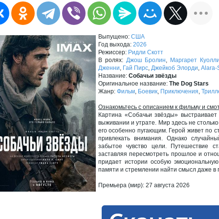
Выпущено:
США
Год выхода:
2026
Режиссер:
Ридли Скотт
В ролях:
Джош Бролин
,
Маргарет Куолл
Дженни
,
Гай Пирс
,
Джейкоб Элорди
,
Alara-
Название:
Собачьи звёзды
Оригинальное название:
The Dog Stars
Жанр:
Фильм
,
Боевик
,
Приключения
,
Трилл
Ознакомьтесь с описанием к фильму и смо
Картина «Собачьи звёзды» выстраивает 
выживании и утрате. Мир здесь не столько
его особенно пугающим. Герой живет по с
привлекать внимания. Однако случайн
забытое чувство цели. Путешествие ст
заставляя пересмотреть прошлое и отнош
придает истории особую эмоциональную
памяти и стремлении найти смысл даже в 
Премьера (мир): 27 августа 2026