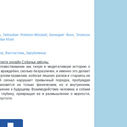
и
,
Sebastian Rokison-Woodall
,
Бенедикт Вонг
,
Эллисон
Star Khan
ер
,
Фантастика
,
Зарубежные
трите онлайн Собачьи звёзды:
повествование как тихую и медитативную историю о
 враждебен, сколько безразличен, и именно это делает
трогим правилам, избегая лишних рисков и стараясь не
ый сигнал нарушает привычный порядок, пробуждая
ановится не только физическим, но и внутренним,
ение к будущему. Взаимодействие человека и собаки
 глубину, превращая ее в размышление о верности,
пустоте.