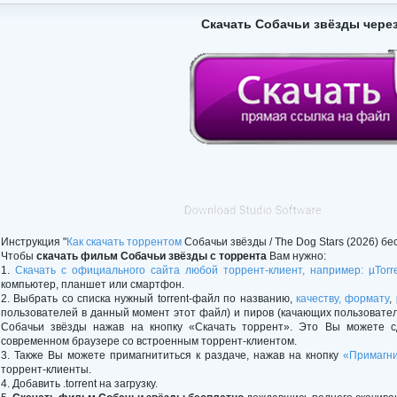
Скачать Собачьи звёзды через
Инструкция "
Как скачать торрентом
Собачьи звёзды / The Dog Stars (2026) бе
Чтобы
скачать фильм Собачьи звёзды с торрента
Вам нужно:
1.
Скачать с официального сайта любой торрент-клиент, например: µTorr
компьютер, планшет или смартфон.
2. Выбрать со списка нужный torrent-файл по названию,
качеству, формату
,
пользователей в данный момент этот файл) и пиров (качающих пользовате
Собачьи звёзды нажав на кнопку «Скачать торрент». Это Вы можете с
современном браузере со встроенным торрент-клиентом.
3. Также Вы можете примагнититься к раздаче, нажав на кнопку
«Примагни
торрент-клиенты.
4. Добавить .torrent на загрузку.