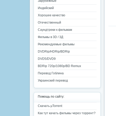
Зарубежные
Индийский
Хорошее качество
Отечественный
Саундтреки к фильмам
Фильмы в 3D / 3Д
Рекомендуемые фильмы
DVDRip/HDRip/BDRip
DVD5/DVD9
BDRip 720p/1080p/BD Remux
Перевод Гоблина
Украинский перевод
Помощь по сайту:
Скачать µTorrent
Как тут качать фильмы через торрент?