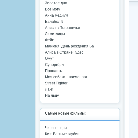
Золотое дно
Всё могу
Анна медиум
Балабол 9
Алиса в Пограничье
Лимитчицы
Фейк
Манюня: День рождения Ба
Алиса в Стране чудес
Омут
Супергёрл
Пропасть
Моя собака – космонавт
Street Fighter
Лаки
На льду
Самые новые фильмы:
Число зверя
Кит: Во тьме глубин