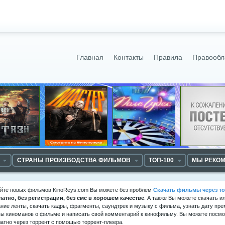
Главная
Контакты
Правила
Правообл
СТРАНЫ ПРОИЗВОДСТВА ФИЛЬМОВ
ТОП-100
МЫ РЕКО
айте новых фильмов KinoReys.com Вы можете без проблем
Скачать фильмы через то
латно, без регистрации, без смс в хорошем качестве
. А также Вы можете скачать и
ние ленты, скачать кадры, фрагменты, саундтрек и музыку с фильма, узнать дату пре
ы киноманов о фильме и написать свой комментарий к кинофильму. Вы можете посмот
атно через торрент с помощью торрент-плеера.