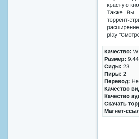
красную кно
Также Вы м
торрент-с
расширением
play "Смотр
Качество:
WE
Размер:
9.44
Сиды:
23
Пиры:
2
Перевод:
Не 
Качество ви
Качество ау
Скачать тор
Магнет-ссы