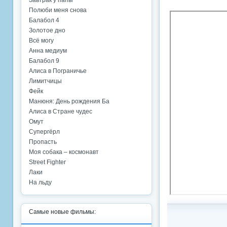
Завтрак у папы
Полюби меня снова
Балабол 4
Золотое дно
Всё могу
Анна медиум
Балабол 9
Алиса в Пограничье
Лимитчицы
Фейк
Манюня: День рождения Ба
Алиса в Стране чудес
Омут
Супергёрл
Пропасть
Моя собака – космонавт
Street Fighter
Лаки
На льду
Самые новые фильмы: