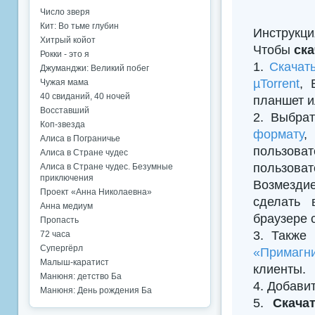
Число зверя
Кит: Во тьме глубин
Инструкци
Хитрый койот
Чтобы
ска
Рокки - это я
1.
Скачат
Джуманджи: Великий побег
µTorrent
, 
Чужая мама
40 свиданий, 40 ночей
планшет и
Восставший
2. Выбрат
Коп-звезда
формату
,
Алиса в Пограничье
пользова
Алиса в Стране чудес
пользова
Алиса в Стране чудес. Безумные
приключения
Возмезди
Проект «Анна Николаевна»
сделать 
Анна медиум
браузере 
Пропасть
3. Также
72 часа
Супергёрл
«Примагни
Малыш-каратист
клиенты.
Манюня: детство Ба
4. Добавить
Манюня: День рождения Ба
5.
Скача