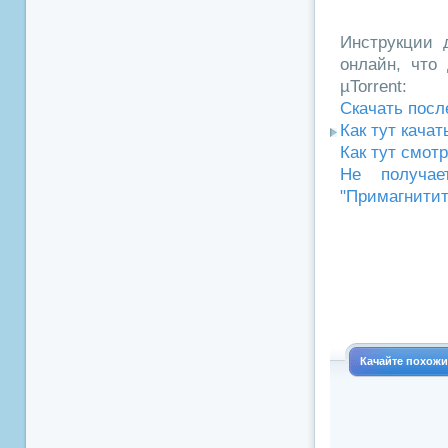
Инструкции д
онлайн, что 
µTorrent:
Скачать посл
Как тут кача
Как тут смот
Не получае
"Примагнитит
Качайте похож