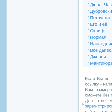
Дюна: Час
Дубровски
Петрушка
Его и её
Склиф
Нормал
Наследни
Все дьяво
Джонни
Мантикор
Если Вы не 
ссылку - нап
Вам размера
сможете без 
Для того ч
зарегистриро
сайте - тогд