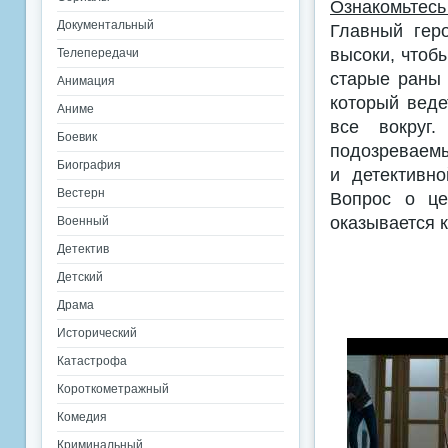
Ознакомьтесь
Документальный
Главный геро
высоки, чтоб
Телепередачи
старые раны 
Анимация
который веде
Аниме
все вокруг
Боевик
подозреваемы
Биография
и детективно
Вестерн
Вопрос о це
оказывается к
Военный
Детектив
Детский
Драма
Исторический
Катастрофа
Короткометражный
Комедия
Криминальный