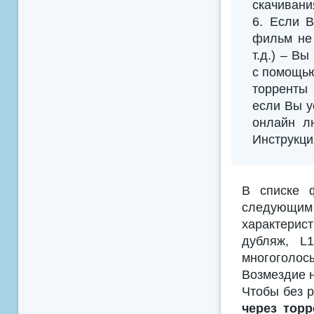
скачивани
6. Если В
фильм не 
т.д.) – В
с помощью
торренты 
если Вы у
онлайн л
Инструкци
В списке 
следующим
характерис
дубляж, L
многоголосы
Возмездие н
Чтобы без р
через торр