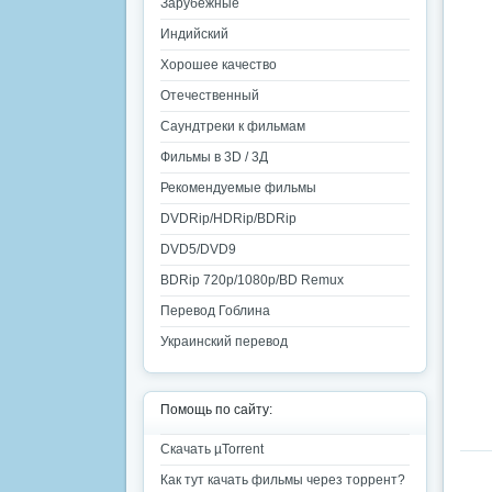
Зарубежные
Индийский
Хорошее качество
Отечественный
Саундтреки к фильмам
Фильмы в 3D / 3Д
Рекомендуемые фильмы
DVDRip/HDRip/BDRip
DVD5/DVD9
BDRip 720p/1080p/BD Remux
Перевод Гоблина
Украинский перевод
Помощь по сайту:
Скачать µTorrent
Как тут качать фильмы через торрент?