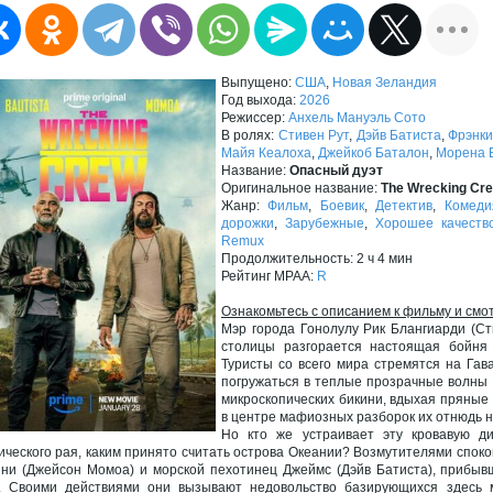
Выпущено:
США
,
Новая Зеландия
Год выхода:
2026
Режиссер:
Анхель Мануэль Сото
В ролях:
Стивен Рут
,
Дэйв Батиста
,
Фрэнки
Майя Кеалоха
,
Джейкоб Баталон
,
Морена 
Название:
Опасный дуэт
Оригинальное название:
The Wrecking Cr
Жанр:
Фильм
,
Боевик
,
Детектив
,
Комеди
дорожки
,
Зарубежные
,
Хорошее качеств
Remux
Продолжительность: 2 ч 4 мин
Рейтинг MPAA:
R
Ознакомьтесь с описанием к фильму и смо
Мэр города Гонолулу Рик Блангиарди (Ст
столицы разгорается настоящая бойня 
Туристы со всего мира стремятся на Гав
погружаться в теплые прозрачные волны 
микроскопических бикини, вдыхая пряные 
в центре мафиозных разборок их отнюдь н
Но кто же устраивает эту кровавую ди
ического рая, каким принято считать острова Океании? Возмутителями споко
ни (Джейсон Момоа) и морской пехотинец Джеймс (Дэйв Батиста), прибывш
. Своими действиями они вызывают недовольство базирующихся здесь 