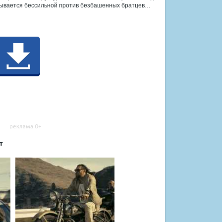
азывается бессильной против безбашенных братцев…
т