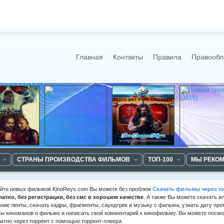
Главная
Контакты
Правила
Правообл
СТРАНЫ ПРОИЗВОДСТВА ФИЛЬМОВ
ТОП-100
МЫ РЕКО
айте новых фильмов KinoReys.com Вы можете без проблем
Скачать фильмы через то
латно, без регистрации, без смс в хорошем качестве
. А также Вы можете скачать и
ние ленты, скачать кадры, фрагменты, саундтрек и музыку с фильма, узнать дату пре
ы киноманов о фильме и написать свой комментарий к кинофильму. Вы можете посмот
атно через торрент с помощью торрент-плеера.