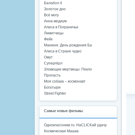
Балабол 4
Золотое дно
Всё могу
Анна медиум
Алиса в Пограничье
Лимитчицы
Фейк
Манюня: День рождения Ба
Алиса в Стране чудес
Омут
Супергёрл
Зловещие мертвецы: Пекло
Пропасть
Моя собака – космонавт
Богатыри
Street Fighter
Самые новые фильмы:
Одноклассники.ru: НаCLICKай удачу
Космическая Машка