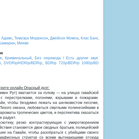
 Адамс
,
Темуэра Моррисон
,
Джейсон Момоа
,
Клас Банг
,
Баккарин
,
Мияви
ew
я
,
Криминальный
,
Без перевода / Есть другие звук.
о
,
DVDRip/HDRip/BDRip
,
BDRip 720p/BDRip 1080p/BD
трите онлайн Опасный дуэт:
ивен Рут) хватается за голову — на улицах гавайской
с перестрелками, погонями, взрывами и пожарами.
айи, чтобы бездумно лежать на шелковистом песочке,
Тихого океана, любоваться смуглыми полинезийками в
ароматы тропических цветов, и перспектива оказаться
е радует.
скотеку, резко контрастирующую с умиротворением
йствия становятся двое сводных братьев, полицейский
ие на Гавайи, чтобы разобраться с убийцами своего
мафиозных структур со всеми вытекающими отсюда