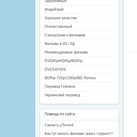
Зарубежные
Индийский
Хорошее качество
Отечественный
Саундтреки к фильмам
Фильмы в 3D / 3Д
Рекомендуемые фильмы
DVDRip/HDRip/BDRip
DVD5/DVD9
BDRip 720p/1080p/BD Remux
Перевод Гоблина
Украинский перевод
Помощь по сайту:
Скачать µTorrent
Как тут качать фильмы через торрент?