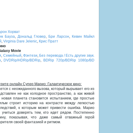
арон Хорват
ик Бауза
,
Дональд Гловер
,
Бри Ларсон
,
Кевин Майкл
й
,
Virginia Dare Jelenic
,
Крис Пратт
ино
Galaxy Movie
я
,
Семейный
,
Фэнтези
,
Без перевода / Есть другие звук.
о
,
DVDRip/HDRip/BDRip
,
BDRip 720p/BDRip 1080p/BD
трите онлайн Супер Марио: Галактическое кино:
ется с неожиданного вызова, который вырывает его из
дставлен не как холодное пространство, а как живой
 новая планета становится испытанием, где простые
ильм строит историю на контрасте между легкостью
следствий, к которым может привести ошибка. Марио
 учиться доверять тем, кто идет рядом. Постепенно
бину, показывая, что даже самый отважный герой
зрителя своей фантазией и ритмом.