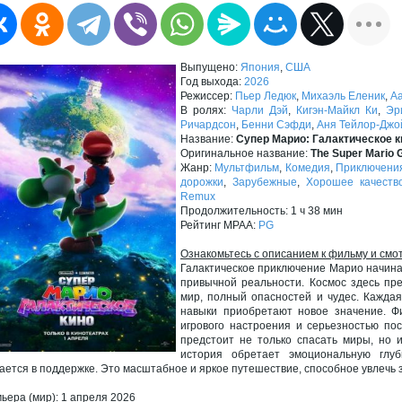
Выпущено:
Япония
,
США
Год выхода:
2026
Режиссер:
Пьер Ледюк
,
Михаэль Еленик
,
А
В ролях:
Чарли Дэй
,
Кигэн-Майкл Ки
,
Эр
Ричардсон
,
Бенни Сэфди
,
Аня Тейлор-Джо
Название:
Супер Марио: Галактическое к
Оригинальное название:
The Super Mario 
Жанр:
Мультфильм
,
Комедия
,
Приключени
дорожки
,
Зарубежные
,
Хорошее качеств
Remux
Продолжительность: 1 ч 38 мин
Рейтинг MPAA:
PG
Ознакомьтесь с описанием к фильму и смо
Галактическое приключение Марио начина
привычной реальности. Космос здесь пре
мир, полный опасностей и чудес. Каждая
навыки приобретают новое значение. Ф
игрового настроения и серьезностью по
предстоит не только спасать миры, но и
история обретает эмоциональную глу
ается в поддержке. Это масштабное и яркое путешествие, способное увлечь 
ьера (мир): 1 апреля 2026