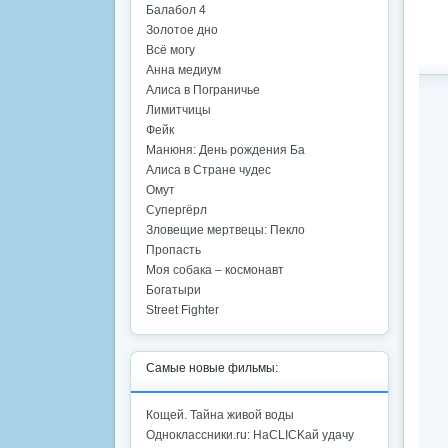
Балабол 4
Золотое дно
Всё могу
Анна медиум
Алиса в Пограничье
Лимитчицы
Фейк
Манюня: День рождения Ба
Алиса в Стране чудес
Омут
Супергёрл
Зловещие мертвецы: Пекло
Пропасть
Моя собака – космонавт
Богатыри
Street Fighter
Самые новые фильмы:
Кощей. Тайна живой воды
Одноклассники.ru: НаCLICKай удачу