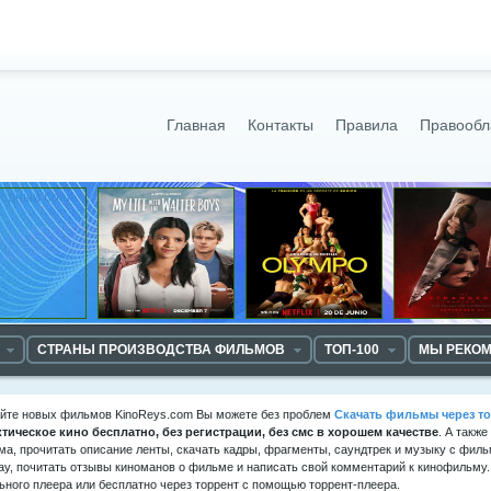
Главная
Контакты
Правила
Правообл
СТРАНЫ ПРОИЗВОДСТВА ФИЛЬМОВ
ТОП-100
МЫ РЕКО
айте новых фильмов KinoReys.com Вы можете без проблем
Скачать фильмы через то
ктическое кино
бесплатно, без регистрации, без смс в хорошем качестве
. А такж
а, прочитать описание ленты, скачать кадры, фрагменты, саундтрек и музыку с филь
ay, почитать отзывы киноманов о фильме и написать свой комментарий к кинофильму
ьного плеера или бесплатно через торрент с помощью торрент-плеера.