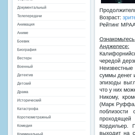
Документальный
Продолжитель
Телепередачи
Возраст:
зрит
Рейтинг MPA
Анимация
Аниме
Ознакомьтесь
Боевик
Анджелесе:
Биография
Калифорнийс
Вестерн
чередой дерз
Военный
Неизвестные
суммы денег и
Детектив
эпизоды выгл
Детский
что у них мо
Драма
Никому, кро
Исторический
(Марк Руффал
Катастрофа
поблизости 
Короткометражный
проходящей 
Кордильер. 
Комедия
выходит на с
Криминальный