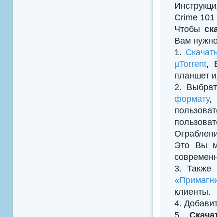
Инструкци
Crime 101
Чтобы
ск
Вам нужно
1.
Скачат
µTorrent
, 
планшет и
2. Выбрат
формату
,
пользова
пользова
Ограблени
Это Вы м
современн
3. Также
«Примагни
клиенты.
4. Добавить
5.
Скача