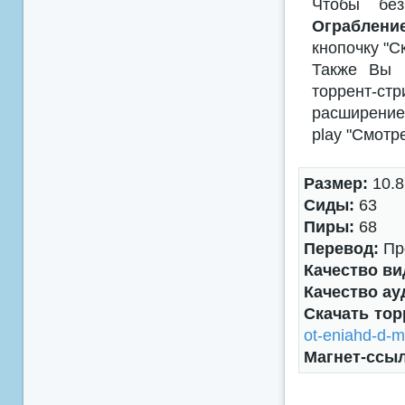
Чтобы без
Ограблени
кнопочку "С
Также Вы м
торрент-с
расширением
play "Смотр
Размер:
10.8
Сиды:
63
Пиры:
68
Перевод:
Пр
Качество ви
Качество ау
Скачать тор
ot-eniahd-d-m
Магнет-ссы