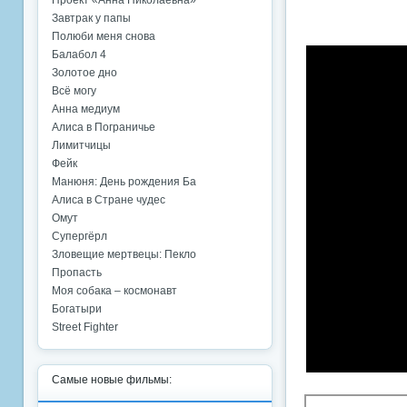
Проект «Анна Николаевна»
Завтрак у папы
Полюби меня снова
Балабол 4
Золотое дно
Всё могу
Анна медиум
Алиса в Пограничье
Лимитчицы
Фейк
Манюня: День рождения Ба
Алиса в Стране чудес
Омут
Супергёрл
Зловещие мертвецы: Пекло
Пропасть
Моя собака – космонавт
Богатыри
Street Fighter
Самые новые фильмы: