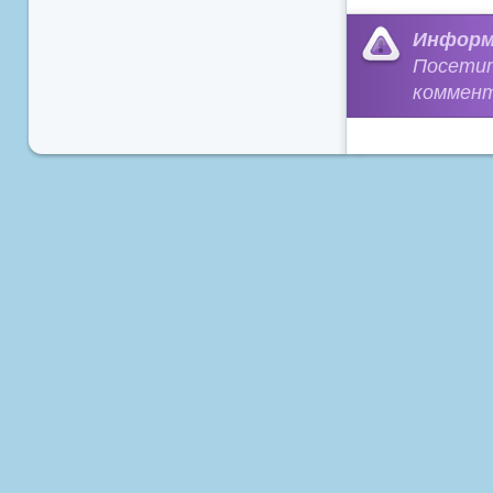
Информ
Посети
коммент