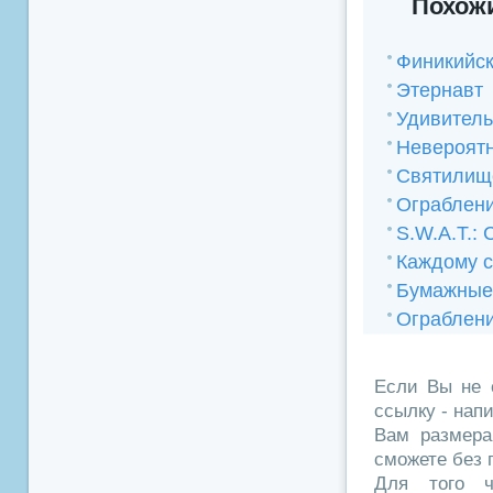
Похожи
Финикийск
Этернавт
Удивитель
Невероят
Святилищ
Ограблени
S.W.A.T.:
Каждому 
Бумажные
Ограблени
Если Вы не 
ссылку - нап
Вам размера
сможете без 
Для того ч