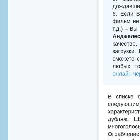
дождавшис
6. Если В
фильм не 
т.д.) – В
Анджелес
качестве
загрузки.
сможете с
любых то
онлайн че
В списке 
следующим
характерис
дубляж, L
многоголосы
Ограбление 