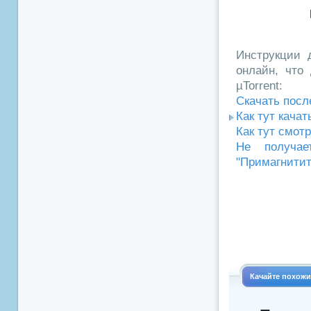
Инструкции д
онлайн, что 
µTorrent:
Скачать посл
Как тут кача
Как тут смот
Не получае
"Примагнитит
Качайте похож