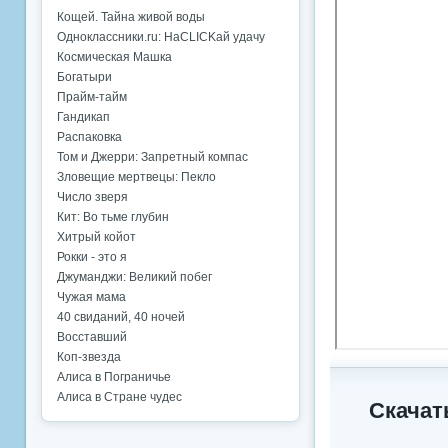
Кощей. Тайна живой воды
Одноклассники.ru: НаCLICKай удачу
Космическая Машка
Богатыри
Прайм-тайм
Гандикап
Распаковка
Том и Джерри: Запретный компас
Зловещие мертвецы: Пекло
Число зверя
Кит: Во тьме глубин
Хитрый койот
Рокки - это я
Джуманджи: Великий побег
Чужая мама
40 свиданий, 40 ночей
Восставший
Коп-звезда
Алиса в Пограничье
Алиса в Стране чудес
Скачат