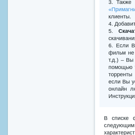
3. Также
«Примагни
клиенты.
4. Добавить
5.
Скач
скачивани
6. Если В
фильм не 
т.д.) – В
помощью т
торренты 
если Вы у
онлайн л
Инструкци
В списке 
следующим
характерис