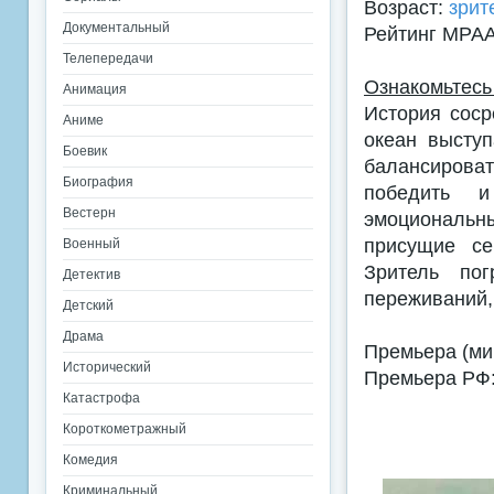
Возраст:
зрит
Документальный
Рейтинг MPA
Телепередачи
Ознакомьтесь
Анимация
История соср
Аниме
океан выступ
Боевик
балансирова
Биография
победить и
Вестерн
эмоциональны
присущие се
Военный
Зритель по
Детектив
переживаний,
Детский
Драма
Премьера (мир
Исторический
Премьера РФ:
Катастрофа
Короткометражный
Комедия
Криминальный