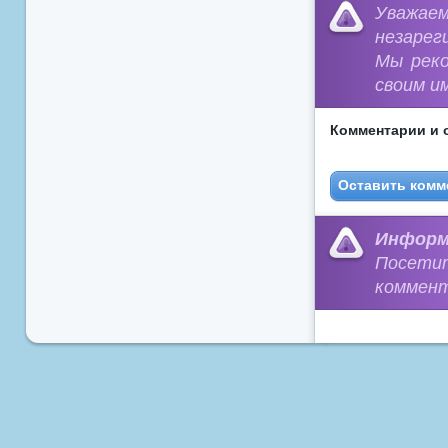
Уважа
незарег
Мы рек
своим и
Комментарии и 
Оставить комм
Информ
Посети
коммент