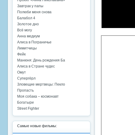
Проект «Анна Николаевна»
Завтрак у папы
Полюби меня снова
Балабол 4
Золотое дно
Всё могу
Анна медиум
Алиса в Пограничье
Лимитчицы
Фейк
Манюня: День рождения Ба
Алиса в Стране чудес
Омут
Супергёрл
Зловещие мертвецы: Пекло
Пропасть
Моя собака – космонавт
Богатыри
Street Fighter
Самые новые фильмы: