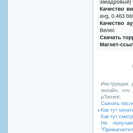
закадровый) 
Качество ви
avg, 0.463 bit
Качество ау
Велес
Скачать тор
Магнет-ссы
Инструкции д
онлайн, что 
µTorrent:
Скачать посл
Как тут кача
Как тут смот
Не получае
"Примагнитит