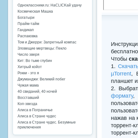
Одноклассники.ru: НаCLICKай удачу
Космическая Машка
Богатыри
Прайм-тайм
Гандикап
Распаковка
Том и Джерри: Запретный компас
Инструкци
Зловещие мертвецы: Пекло
бесплатно
Число зверя
Чтобы
ск
Кит: Во тьме глубин
1.
Скачат
Хитрый койот
µTorrent
, 
Рокки - это я
Джуманджи: Великий побег
планшет и
Чужая мама
2. Выбрат
40 свиданий, 40 ночей
формату
,
Восставший
пользова
Коп-звезда
пользоват
Алиса в Пограничье
Алиса в Стране чудес
нажав на 
Алиса в Стране чудес. Безумные
торрент-к
приключения
торрент-к