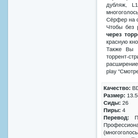
дубляж, L
многоголосы
Сёрфер на 
Чтобы без 
через торр
красную кно
Также Вы м
торрент-с
расширением
play "Смотр
Качество:
BD
Размер:
13.5
Сиды:
26
Пиры:
4
Перевод:
Пр
Профессион
(многоголос