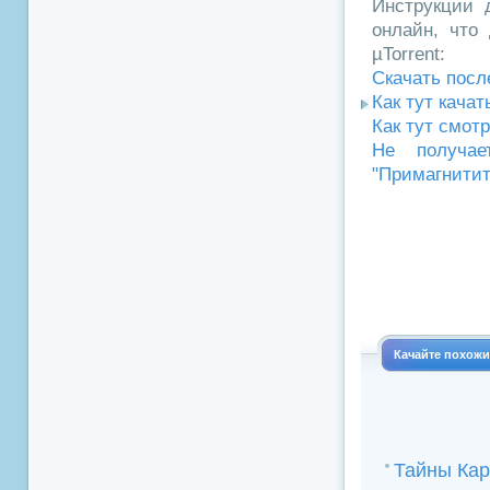
Инструкции д
онлайн, что 
µTorrent:
Скачать посл
Как тут кача
Как тут смот
Не получае
"Примагнитит
Качайте похож
Тайны Ка