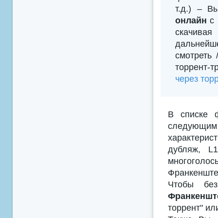
т.д.) – 
онлайн
с 
скачивая
дальнейш
смотреть
торрент-т
через тор
В списке 
следующим
характерис
дубляж, L
многоголосы
Франкенште
Чтобы без
Франкеншт
торрент" ил