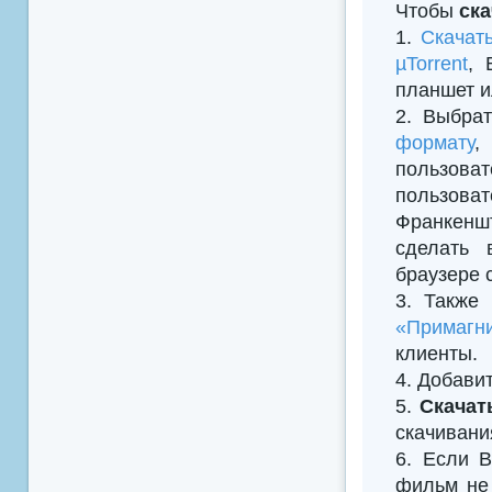
Чтобы
ск
1.
Скачат
µTorrent
, 
планшет и
2. Выбрат
формату
,
пользова
пользова
Франкеншт
сделать 
браузере 
3. Также
«Примагни
клиенты.
4. Добавить
5.
Скачат
скачивани
6. Если В
фильм не 