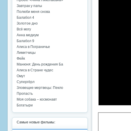
Проект «Анна Николаевна»
Завтрак у папы
Полюби меня снова
Балабол 4
Золотое дно
Всё могу
Анна медиум
Балабол 9
Алиса в Пограничье
Лимитчицы
Фейк
Манюня: День рождения Ба
Алиса в Стране чудес
Омут
Супергёрл
Зловещие мертвецы: Пекло
Пропасть
Моя собака – космонавт
Богатыри
Самые новые фильмы: