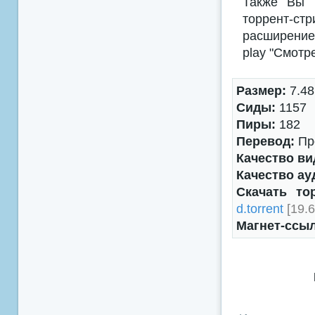
Также Вы м
торрент-с
расширением
play "Смотр
Размер:
7.48
Сиды:
1157
Пиры:
182
Перевод:
Про
Качество ви
Качество ау
Скачать то
d.torrent
[19.6
Магнет-ссы