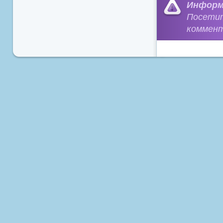
Информ
Посети
коммент