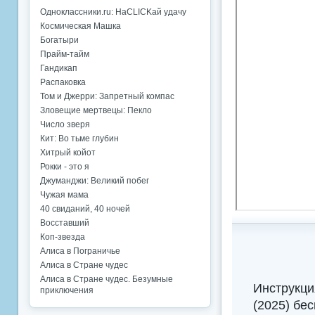
Одноклассники.ru: НаCLICKай удачу
Космическая Машка
Богатыри
Прайм-тайм
Гандикап
Распаковка
Том и Джерри: Запретный компас
Зловещие мертвецы: Пекло
Число зверя
Кит: Во тьме глубин
Хитрый койот
Рокки - это я
Джуманджи: Великий побег
Чужая мама
40 свиданий, 40 ночей
Восставший
Коп-звезда
Алиса в Пограничье
Алиса в Стране чудес
Алиса в Стране чудес. Безумные
Инструкци
приключения
(2025) бе