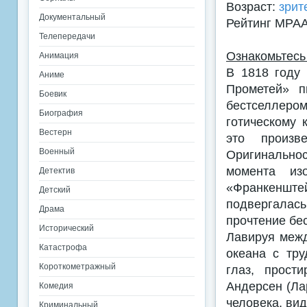
Возраст:
зрит
Документальный
Рейтинг MPA
Телепередачи
Ознакомьтесь
Анимация
В 1818 году
Аниме
Прометей» п
Боевик
бестселлер
Биография
готическому 
Вестерн
это произв
Военный
Оригинально
момента изо
Детектив
«Франкенште
Детский
подвергалас
Драма
прочтение бе
Исторический
Лавируя межд
Катастрофа
океана с тру
Короткометражный
глаз, прост
Андерсен (Лар
Комедия
человека, вид
Криминальный