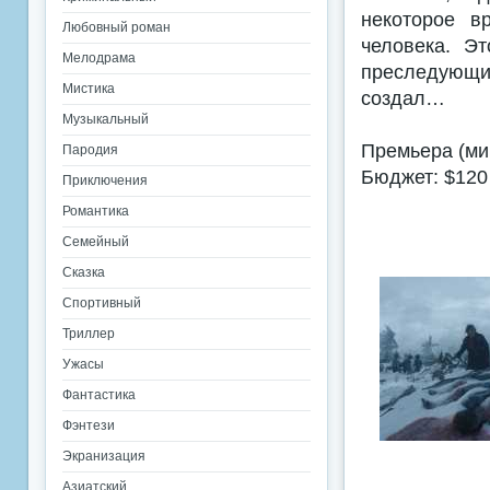
некоторое в
Любовный роман
человека. Э
Мелодрама
преследующи
Мистика
создал…
Музыкальный
Премьера (мир
Пародия
Бюджет: $120
Приключения
Романтика
Семейный
Сказка
Спортивный
Триллер
Ужасы
Фантастика
Фэнтези
Экранизация
Азиатский