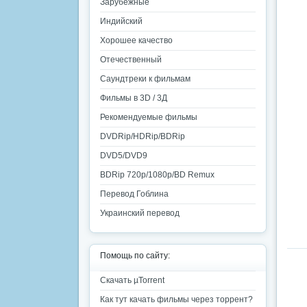
Зарубежные
Индийский
Хорошее качество
Отечественный
Саундтреки к фильмам
Фильмы в 3D / 3Д
Рекомендуемые фильмы
DVDRip/HDRip/BDRip
DVD5/DVD9
BDRip 720p/1080p/BD Remux
Перевод Гоблина
Украинский перевод
Помощь по сайту:
Скачать µTorrent
Как тут качать фильмы через торрент?