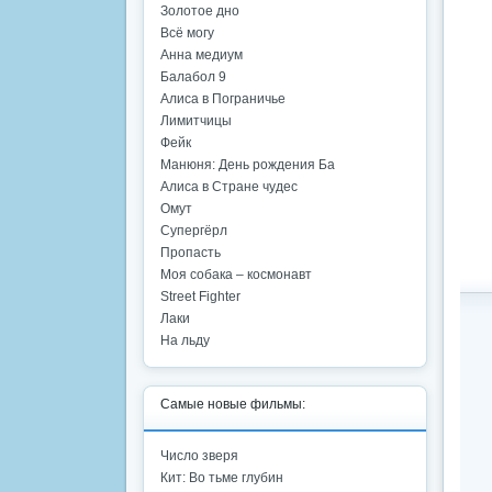
Золотое дно
Всё могу
Анна медиум
Балабол 9
Алиса в Пограничье
Лимитчицы
Фейк
Манюня: День рождения Ба
Алиса в Стране чудес
Омут
Супергёрл
Пропасть
Моя собака – космонавт
Street Fighter
Лаки
На льду
Самые новые фильмы:
Число зверя
Кит: Во тьме глубин