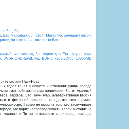
рри Брэдбир
ф
,
Джо Массинджилл
,
Скотт Макартур
,
Брендан Глисон
,
ригес
,
Ли Цзюнь Ли
,
Николас Кейдж
альный
,
Фантастика
,
Без перевода / Есть другие звук.
о
,
DVDRip/HDRip/BDRip
,
BDRip 720p/BDRip 1080p/BD
трите онлайн Паук-Нуар:
0-х годов тонет в нищете и отчаянии: улицы города
чувствуют себя хозяевами положения. В этот мрачный
тера Паркера. Это Паук-Нуар, альтернативная версия
альто и фетровой шляпе, с холодными светящимися
омпромиссно. Паркер не простит того, кто заслуживает
 городе, где царит несправедливость. Герой выходит на
ает жалости, и Питер не остановится ни перед чем ради