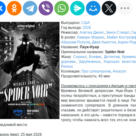
Выпущено:
США
Год выхода:
2026
Режиссер:
Алетеа Джонс
,
Зинга Стюарт
,
Га
В ролях:
Ламорн Моррис
,
Майкл Костроф
Абрахам Попула
,
Джек Хьюстон
,
Карен Род
Название:
Паук-Нуар
Оригинальное название:
Spider-Noir
Жанр:
Сериал
,
Боевик
,
Детектив
,
Кримин
дорожки
,
Зарубежные
,
Хорошее качеств
Remux
Коллекции:
Про супергероев
,
Amazon
Продолжительность: 45 мин
Ознакомьтесь с описанием к фильму и смо
Времена Великой депрессии. Нью-Йорк 3
полны безработных, а преступные банды 
мир внезапно врывается герой в лице Пи
знаменитого супергероя. В длинном п
глазами, он действует решительно и беск
наказания, и его цель – навести порядок в
тропу, чтобы наказать всех тех, кто не зн
ведливой мести.
ьера (мир): 25 мая 2026