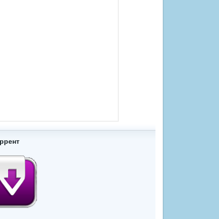
оррент