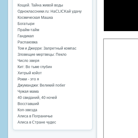
Кощей. Тайна живой воды
Одноклассники.ru: НаCLICKай удачу
Космическая Машка
Богатыри
Прайм-тайм
Гандикап
Распаковка
Том и Джерри: Запретный компас
Зловещие мертвецы: Пекло
Число зверя
Кит: Во тьме глубин
Хитрый койот
Рокки - это я
Джуманджи: Великий побег
Чужая мама
40 свиданий, 40 ночей
Восставший
Коп-звезда
Алиса в Пограничье
Алиса в Стране чудес