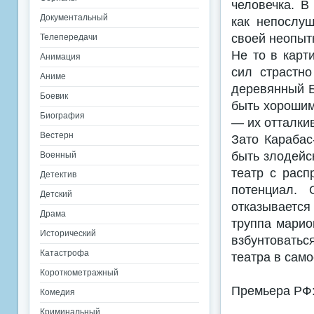
человечка. В
Документальный
как непослу
своей неопыт
Телепередачи
Не то в карт
Анимация
сил страстн
Аниме
деревянный Бу
Боевик
быть хорошим
Биография
— их отталкив
Вестерн
Зато Карабас
быть злодейс
Военный
театр с расп
Детектив
потенциал. 
Детский
отказывается
Драма
труппа марио
Исторический
взбунтоватьс
Катастрофа
театра в само
Короткометражный
Премьера РФ:
Комедия
Криминальный