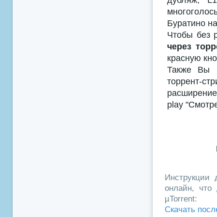
многоголосы
Буратино на
Чтобы без 
через торр
красную кно
Также Вы м
торрент-с
расширением
play "Смотр
Инструкции д
онлайн, что 
µTorrent:
Скачать посл