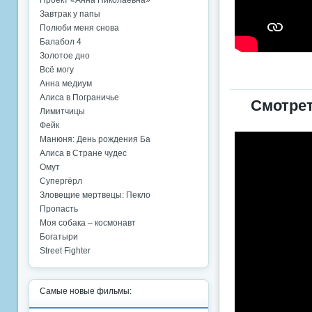
Проект «Анна Николаевна»
Завтрак у папы
Полюби меня снова
Балабол 4
Золотое дно
Всё могу
Анна медиум
Алиса в Пограничье
Смотрет
Лимитчицы
Фейк
Манюня: День рождения Ба
Алиса в Стране чудес
Омут
Супергёрл
Зловещие мертвецы: Пекло
Пропасть
Моя собака – космонавт
Богатыри
Street Fighter
Самые новые фильмы: