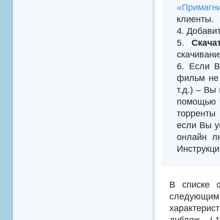
«Примагни
клиенты.
4. Добавить
5.
Скача
скачивани
6. Если В
фильм не 
т.д.) – В
помощью т
торренты 
если Вы у
онлайн л
Инструкци
В списке 
следующим
характерис
дубляж, L