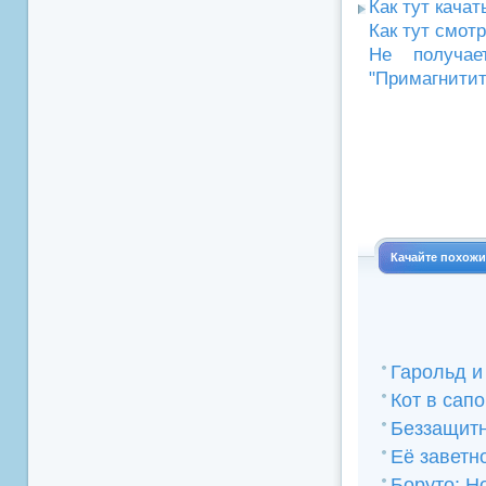
Как тут кача
Как тут смот
Не получае
"Примагнитит
Качайте похож
Гарольд и
Кот в сап
Беззащитн
Её заветн
Боруто: Н