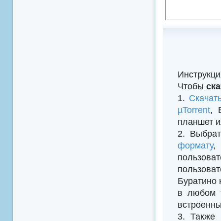
Инструкци
Чтобы
ска
1.
Скачат
µTorrent
, 
планшет и
2. Выбрат
формату
,
пользова
пользова
Буратино 
в любом 
встроенны
3. Также