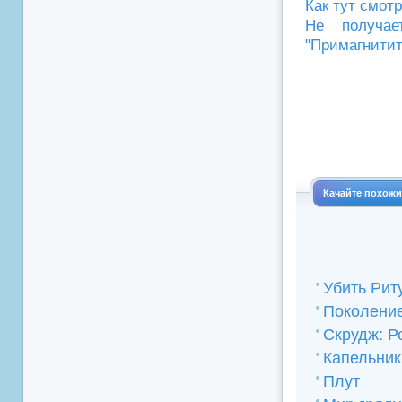
Как тут смот
Не получае
"Примагнитит
Качайте похож
Убить Рит
Поколени
Скрудж: Р
Капельник
Плут