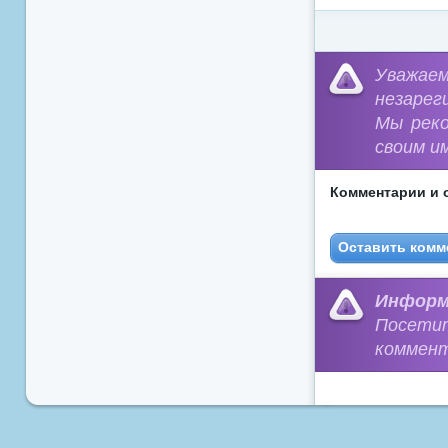
Уважа
незарег
Мы рек
своим и
Комментарии и 
Оставить комм
Информ
Посети
коммент