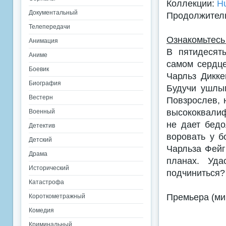
Коллекции:
H
Документальный
Продолжитель
Телепередачи
Ознакомьтесь
Анимация
В пятидесят
Аниме
самом сердце
Боевик
Чарльз Дикке
Биография
Будучи ушлым
Вестерн
Повзрослев, 
высококвалиф
Военный
не дает бедо
Детектив
воровать у б
Детский
Чарльза Фейг
Драма
планах. Уд
Исторический
подчиниться?
Катастрофа
Премьера (ми
Короткометражный
Комедия
Криминальный