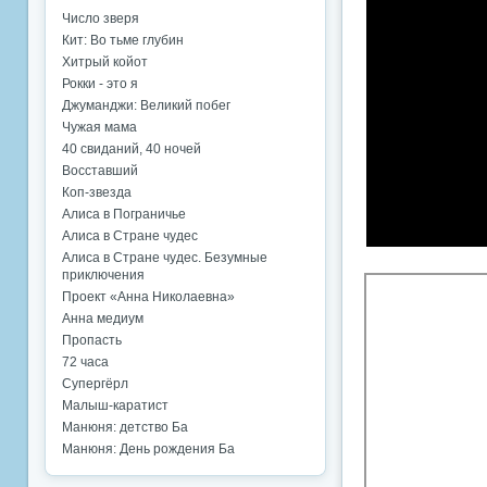
Число зверя
Кит: Во тьме глубин
Хитрый койот
Рокки - это я
Джуманджи: Великий побег
Чужая мама
40 свиданий, 40 ночей
Восставший
Коп-звезда
Алиса в Пограничье
Алиса в Стране чудес
Алиса в Стране чудес. Безумные
приключения
Проект «Анна Николаевна»
Анна медиум
Пропасть
72 часа
Супергёрл
Малыш-каратист
Манюня: детство Ба
Манюня: День рождения Ба