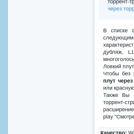
торрент-т
через тор
В списке 
следующим
характерис
дубляж, L
многоголосы
Ловкий плут
Чтобы без 
плут через
или красную
Также Вы м
торрент-с
расширением
play "Смотр
Качество:
WE