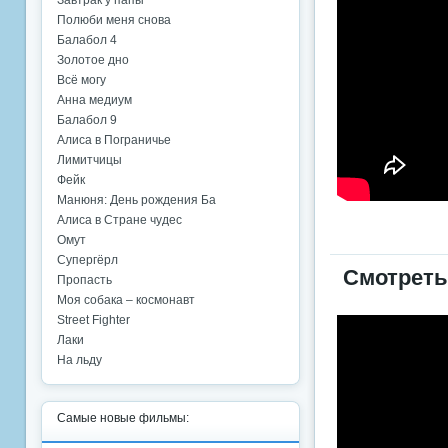
Завтрак у папы
Полюби меня снова
Балабол 4
Золотое дно
Всё могу
Анна медиум
Балабол 9
Алиса в Пограничье
Лимитчицы
Фейк
Манюня: День рождения Ба
Алиса в Стране чудес
Омут
Супергёрл
Смотреть
Пропасть
Моя собака – космонавт
Street Fighter
Лаки
На льду
Самые новые фильмы: