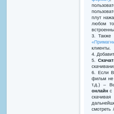
пользова
пользоват
плут нажа
любом то
встроенны
3. Также
«Примагни
клиенты.
4. Добавить
5.
Скача
скачивани
6. Если В
фильм не 
т.д.) – 
онлайн
с 
скачивая
дальнейш
смотреть