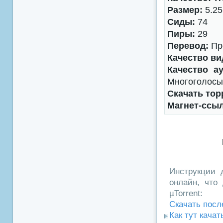
Размер:
5.25
Сиды:
74
Пиры:
29
Перевод:
Про
Качество ви
Качество ау
Многоголосый
Скачать тор
Магнет-ссы
Инструкции д
онлайн, что 
µTorrent:
Скачать посл
Как тут кача